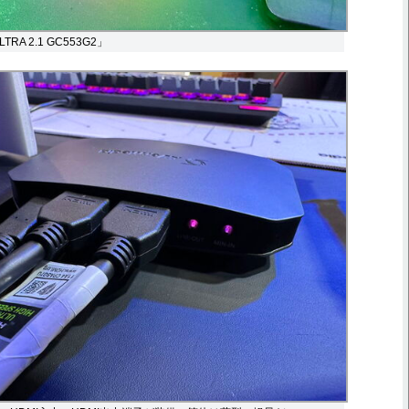
LTRA 2.1 GC553G2」