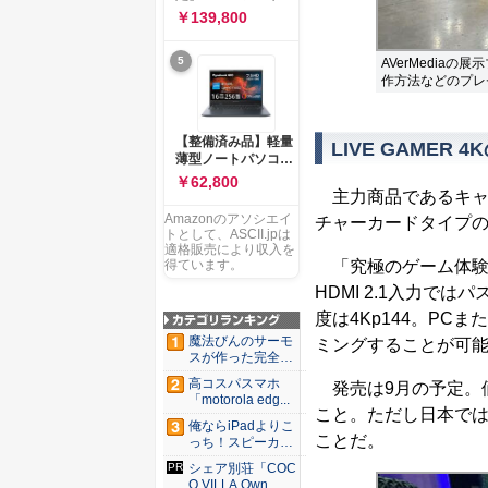
ー 83K9003JJP ノー
ソコン Vivobook 15
￥139,800
トPC
M1502NAQ 15.6イ
ンチ AMD Ryzen 7
5
AVerMedia
170 メモリ16GB
作方法などのプレ
SSD 512GB
Microsoft 365
Personal (24か月版)
搭載 Windows 11 重
【整備済み品】軽量
LIVE GAMER
量1.7kg Wi-Fi 6E ク
薄型ノートパソコン
ワイエットブルー
dynabook G83 ■
￥62,800
M1502NAQ-
13.3型
主力商品であるキャ
R7165BUWS
FHD(1920x1080) -
Amazonのアソシエイ
チャーカードタイプの「LI
高性能第11世代Core
トとして、ASCII.jpは
i5-1135G7 - メモリ
適格販売により収入を
16GB - SSD 256GB
「究極のゲーム体験
得ています。
- Webカメラ -
HDMI 2.1入力
WiFi&Bluetooth -
USB Type-C - MS
度は4Kp144。P
Office 2021 - Win11
魔法びんのサーモ
ミングすることが可
搭載
スが作った完全遮
光100...
高コスパスマホ
発売は9月の予定。
「motorola edg...
こと。ただし日本で
俺ならiPadよりこ
ことだ。
っち！スピーカー
9個...
シェア別荘「COC
O VILLA Own...