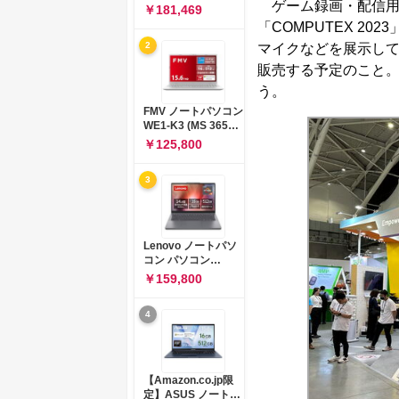
ゲーム録画・配信用キ
コン 15-fd 15.6イン
￥181,469
チ インテル Core 5
「COMPUTEX 2
120U メモリ16GB
2
マイクなどを展示し
SSD512GB
Windows 11
販売する予定のこと
Microsoft Office
う。
2024搭載 WPS
Office搭載 カメラシ
FMV ノートパソコン
ャッター 指紋認証 薄
WE1-K3 (MS 365
型 Copilotキー搭載
Personal/Copilotキ
￥125,800
ナチュラルシルバー
ー搭載/Win 11/15.6
(BJ0M5PA-AAAI)
型/Core
3
i5/16GB/SSD
512GB/ホワイト)
FMVWK3E15W_AZ
Lenovo ノートパソ
コン パソコン
IdeaPad Slim 3 14.0
￥159,800
インチ AMD
Ryzen™ 5 8640HS
4
メモリ16GB
SSD512GB
Microsoft 365 試用
版 Windows11 バッ
テリー駆動12.6時間
【Amazon.co.jp限
重量1.39kg ルナグレ
定】ASUS ノートパ