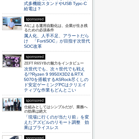
式多機能スタンドやUSB Typc-C
給電は？
sponsored
AIによる運用自動化は、企業が生き残
るための必須条件
属人化、人手不足、アラートだら
け 「FortiSOC」が目指す次世代
SOC改革
sponsored
ZEFT R65YBの魅力をインタビュー
次世代でも、次々世代でも戦え
る!?Ryzen 9 9950X3D2＆RTX
5070を搭載するASRock尽くしの
ド安定ゲーミングPCはクリエイ
ティブな作業もどんとこい
sponsored
仕組みとしてはシンプルだが、業務へ
の効果は絶大
「現場に行くのが当たり前」を変
えたアズビルのリモート調整 効
果はプライスレス
sponsored