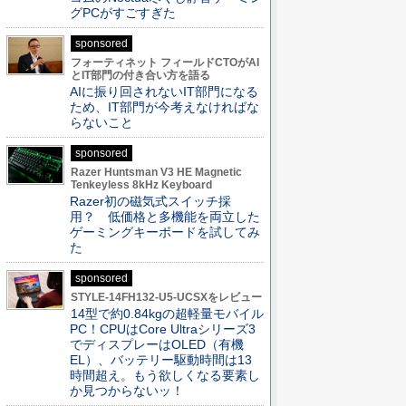
グPCがすごすぎた
sponsored
フォーティネット フィールドCTOがAI
とIT部門の付き合い方を語る
AIに振り回されないIT部門になる
ため、IT部門が今考えなければな
らないこと
sponsored
Razer Huntsman V3 HE Magnetic
Tenkeyless 8kHz Keyboard
Razer初の磁気式スイッチ採
用？ 低価格と多機能を両立した
ゲーミングキーボードを試してみ
た
sponsored
STYLE-14FH132-U5-UCSXをレビュー
14型で約0.84kgの超軽量モバイル
PC！CPUはCore Ultraシリーズ3
でディスプレーはOLED（有機
EL）、バッテリー駆動時間は13
時間超え。もう欲しくなる要素し
か見つからないッ！