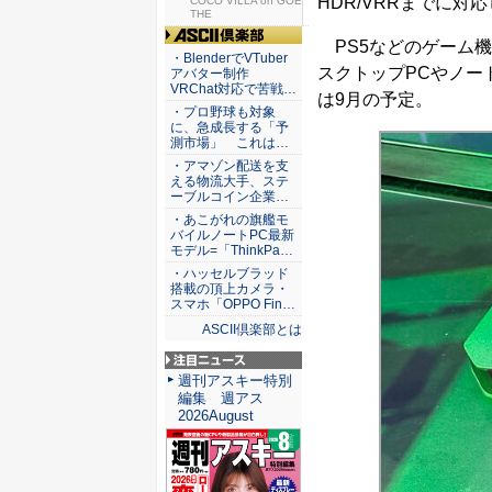
HDR/VRRまでに対
COCO VILLA on GOE
THE
PS5などのゲーム機
ASCII倶楽部
・BlenderでVTuber
スクトップPCやノー
アバター制作
VRChat対応で苦戦…
は9月の予定。
・プロ野球も対象
に、急成長する「予
測市場」 これは…
・アマゾン配送を支
える物流大手、ステ
ーブルコイン企業…
・あこがれの旗艦モ
バイルノートPC最新
モデル=「ThinkPa…
・ハッセルブラッド
搭載の頂上カメラ・
スマホ「OPPO Fin…
ASCII倶楽部とは
注目ニュース
週刊アスキー特別
編集 週アス
2026August