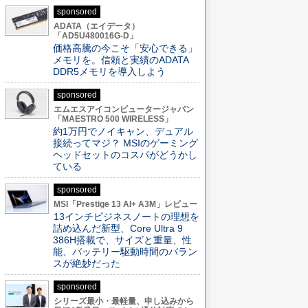
sponsored
ADATA（エイデータ）
「AD5U480016G-D」
価格高騰の今こそ「安心できる」
メモリを。信頼と実績のADATA
DDR5メモリを導入しよう
sponsored
エムエスアイコンピュータージャパン
「MAESTRO 500 WIRELESS」
約1万円でノイキャン、デュアル
接続ってマジ？ MSIのゲーミング
ヘッドセットのコスパがどうかし
ている
sponsored
MSI「Prestige 13 AI+ A3M」レビュー
13インチビジネスノートの理想を
詰め込んだ新型、Core Ultra 9
386H搭載で、サイズと重量、性
能、バッテリー駆動時間のバラン
スが絶妙だった
sponsored
シリーズ最小・最軽量、申し込みから