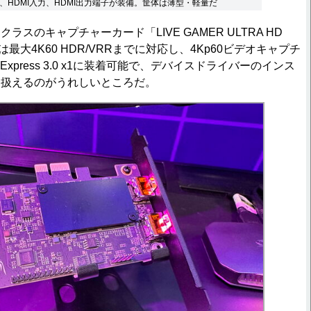
、HDMI入力、HDMI出力端子が装備。筐体は薄型・軽量だ
スのキャプチャーカード「LIVE GAMER ULTRA HD
力は最大4K60 HDR/VRRまでに対応し、4Kp60ビデオキャプチ
Express 3.0 x1に装着可能で、デバイスドライバーのインス
に扱えるのがうれしいところだ。