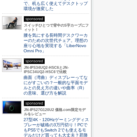
で、机も広く使えてデスクトップ
環境が激変した
sponsored
スイッチひとつで背中のS字カーブにフ
ィット！
腰を気にする長時間デスクワーカ
ーのための次世代チェア。理想の
座り心地を実現する「LiberNovo
Omni Pro」
sponsored
JN-IPS34UQ2-HSC6とJN-
IPSC34UQ2-HSC6で比較
曲面（湾曲）ディスプレーってな
にがすごいの？一般的な平面モデ
ルとの見え方の違いや曲率（R）
の意味、選び方を解説
sponsored
JN-IPS27G120U2 価格.com限定モデ
ルをレビュー
27型4K・120Hzゲーミングディス
プレーが破格の3万円切り！PCで
もPS5でもSwitch 2でも使えるモ
デルだけど買っても大丈夫？昇降