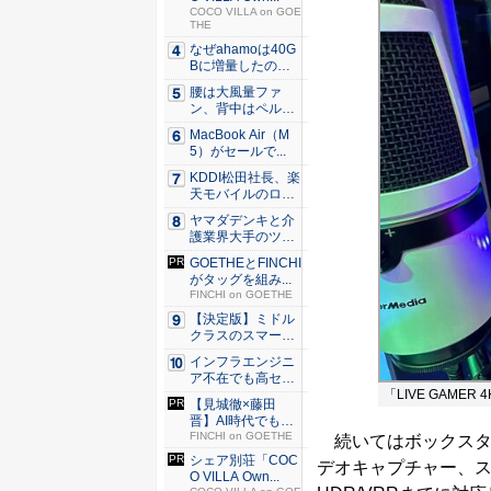
COCO VILLA on GOE
THE
なぜahamoは40G
Bに増量したの
か ...
腰は大風量ファ
ン、背中はペルチ
ェ冷却。ダ...
MacBook Air（M
5）がセールで...
KDDI松田社長、楽
天モバイルのロー
ミン...
ヤマダデンキと介
護業界大手のツク
イが協業...
GOETHEとFINCHI
がタッグを組み...
FINCHI on GOETHE
【決定版】ミドル
クラスのスマート
フォンの...
インフラエンジニ
ア不在でも高セキ
「LIVE GAMER 4
ュリティ...
【見城徹×藤田
晋】AI時代でも変
わらない...
FINCHI on GOETHE
続いてはボックスタイプの
シェア別荘「COC
デオキャプチャー、ス
O VILLA Own...