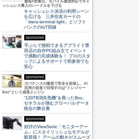
最短4営業日。モバイル通信対応でキャ
ッシュレス導入のハードルを下げる
キャッシュレス決済の利用シーン
を広げる 三井住友カードの
「stera terminal light」とソフト
バンクのIoT回線
sponsored
手ぶらで挑戦できるアプライド豊
田店の自作PC組み立てイベント
で感動の完成体験を！ プロのスタ
ッフによるサポートで初参加でも
安心
sponsored
ガバナンスの徹底で安全を担保し、AI
活用の促進で目指すのは“トレジャー
Box”という成長エンジン
“120TB消失危機”を救ったBox。
ゼネラルが挑むグローバルデータ
統合の舞台裏
sponsored
好評のViewSonic「モニターアー
ム」にスタイリッシュなモデルが
新登場！ アームの動きがスムーズ