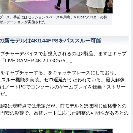
の展示ブース。手前にはセッションスペースを用意。VTuberアバターの操
ゼンテーションが実施された
 4Kの新モデルは4K/144FPSをパススルー可能
プチャーデバイスで新投入されるのは3製品。まずはキャプ
VE GAMER 4K 2.1 GC575」。
をキャプチャーする」をキャッチフレーズにしており、
ではパススルー機能を実装。ゼロ遅延がうたわれている。最大解像
CまたはノートPCでコンソールのゲームプレイを録画・ストリー
能だ。
価格は現時点では未定だが、前モデルとほぼ同じ価格帯との
は円安の影響で、為替レートに応じた調整の可能性があるとの