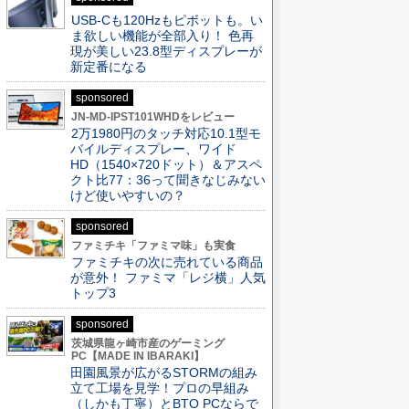
USB-Cも120Hzもピボットも。い
ま欲しい機能が全部入り！ 色再
現が美しい23.8型ディスプレーが
新定番になる
sponsored
JN-MD-IPST101WHDをレビュー
2万1980円のタッチ対応10.1型モ
バイルディスプレー、ワイド
HD（1540×720ドット）＆アスペ
クト比77：36って聞きなじみない
けど使いやすいの？
sponsored
ファミチキ「ファミマ味」も実食
ファミチキの次に売れている商品
が意外！ ファミマ「レジ横」人気
トップ3
sponsored
茨城県龍ヶ崎市産のゲーミング
PC【MADE IN IBARAKI】
田園風景が広がるSTORMの組み
立て工場を見学！プロの早組み
（しかも丁寧）とBTO PCならで