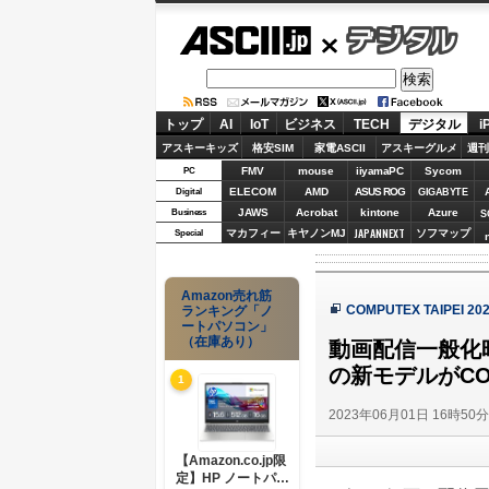
ASCII.jp
デジタル
トップ
AI
IoT
ビジネス
TECH
デジタル
i
アスキーキッズ
格安SIM
家電ASCII
アスキーグルメ
週刊
FMV
mouse
iiyamaPC
Sycom
PC
ELECOM
AMD
ASUS ROG
Digital
GIGABYTE
JAWS
Acrobat
kintone
Azure
Business
S
JAPANNEXT
マカフィー
キヤノンMJ
ソフマップ
Special
Amazon売れ筋
COMPUTEX TAIPEI 
ランキング「ノ
ートパソコン」
（在庫あり）
動画配信一般化時
の新モデルがCO
1
2023年06月01日 16時50
【Amazon.co.jp限
定】HP ノートパソ