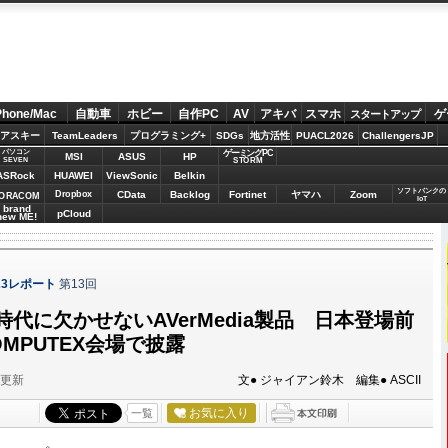
Phone/Mac
自動車
ホビー
自作PC
AV
アキバ
スマホ
ゲ
スタートアップ
アスキー
TeamLeaders
プログラミング+
SDGs
地方活性
PUACL2026
ChallengersJP
パソコン
ゲーミングPC
MSI
ASUS
HP
STORM
SEVEN
ASRock
HUAWEI
ViewSonic
Belkin
ソフトバンクの
Dropbox
CData
Backlog
Fortinet
ヤマハ
Zoom
ORACOM
IoT
brand
pCloud
new ME!
2023レポート
第13回
代に欠かせないAVerMedia製品 日本登場前
MPUTEX会場で披露
分更新
文● ジャイアン鈴木 編集● ASCII
お気に入り
一覧