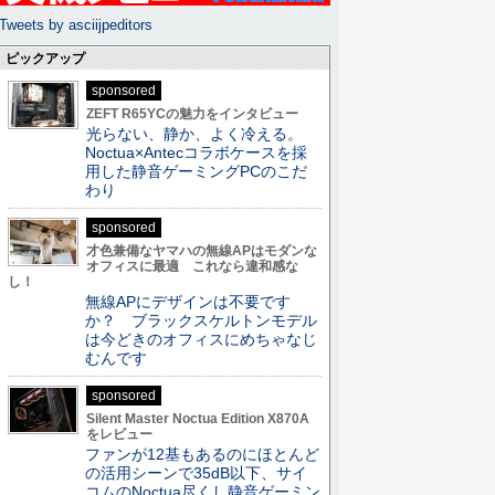
Tweets by asciijpeditors
ピックアップ
sponsored
ZEFT R65YCの魅力をインタビュー
光らない、静か、よく冷える。
Noctua×Antecコラボケースを採
用した静音ゲーミングPCのこだ
わり
sponsored
才色兼備なヤマハの無線APはモダンな
オフィスに最適 これなら違和感な
し！
無線APにデザインは不要です
か？ ブラックスケルトンモデル
は今どきのオフィスにめちゃなじ
むんです
sponsored
Silent Master Noctua Edition X870A
をレビュー
ファンが12基もあるのにほとんど
の活用シーンで35dB以下、サイ
コムのNoctua尽くし静音ゲーミン