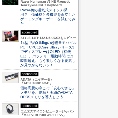
Razer Huntsman V3 HE Magnetic
Tenkeyless 8kHz Keyboard
Razer初の磁気式スイッチ採
用？ 低価格と多機能を両立した
ゲーミングキーボードを試してみ
た
sponsored
STYLE-14FH132-U5-UCSXをレビュー
14型で約0.84kgの超軽量モバイル
PC！CPUはCore Ultraシリーズ3
でディスプレーはOLED（有機
EL）、バッテリー駆動時間は13
時間超え。もう欲しくなる要素し
か見つからないッ！
sponsored
ADATA（エイデータ）
「AD5U480016G-D」
価格高騰の今こそ「安心できる」
メモリを。信頼と実績のADATA
DDR5メモリを導入しよう
sponsored
エムエスアイコンピュータージャパン
「MAESTRO 500 WIRELESS」