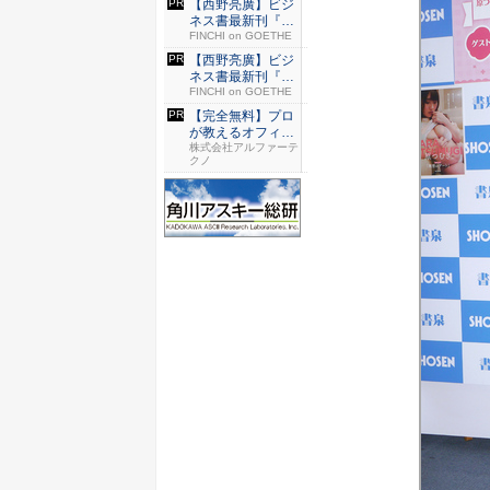
【西野亮廣】ビジ
ネス書最新刊『北
極星 僕...
FINCHI on GOETHE
【西野亮廣】ビジ
ネス書最新刊『北
極星 僕...
FINCHI on GOETHE
【完全無料】プロ
が教えるオフィス
構築案の...
株式会社アルファーテ
クノ