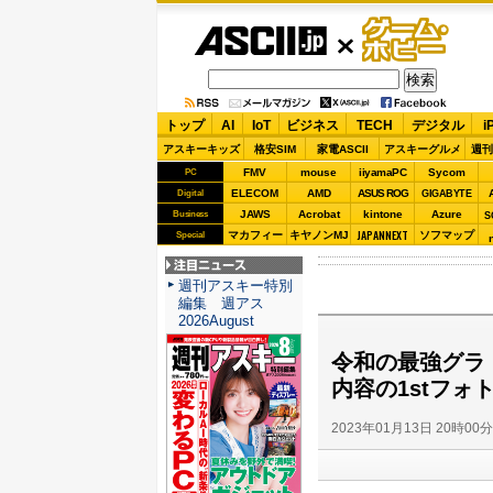
ASCII.jp
ゲーム・
ホビー
トップ
AI
IoT
ビジネス
TECH
デジタル
i
アスキーキッズ
格安SIM
家電ASCII
アスキーグルメ
週刊
FMV
mouse
iiyamaPC
Sycom
PC
ELECOM
AMD
ASUS ROG
Digital
GIGABYTE
JAWS
Acrobat
kintone
Azure
Business
S
JAPANNEXT
マカフィー
キヤノンMJ
ソフマップ
Special
注目ニュース
週刊アスキー特別
編集 週アス
2026August
令和の最強グラ
内容の1stフォ
2023年01月13日 20時00