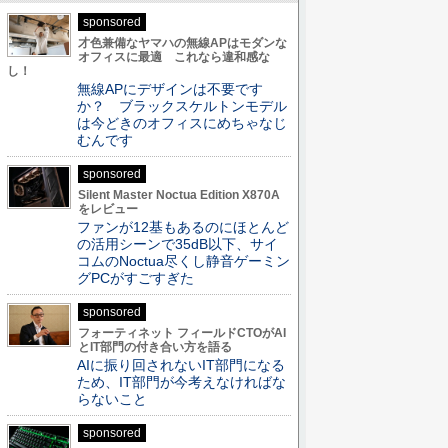
sponsored
才色兼備なヤマハの無線APはモダンな
オフィスに最適 これなら違和感な
し！
無線APにデザインは不要です
か？ ブラックスケルトンモデル
は今どきのオフィスにめちゃなじ
むんです
sponsored
Silent Master Noctua Edition X870A
をレビュー
ファンが12基もあるのにほとんど
の活用シーンで35dB以下、サイ
コムのNoctua尽くし静音ゲーミン
グPCがすごすぎた
sponsored
フォーティネット フィールドCTOがAI
とIT部門の付き合い方を語る
AIに振り回されないIT部門になる
ため、IT部門が今考えなければな
らないこと
sponsored