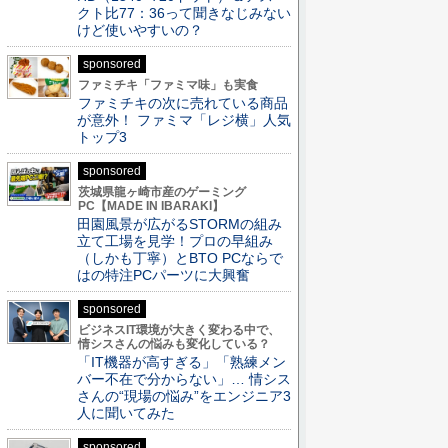
クト比77：36って聞きなじみない
けど使いやすいの？
sponsored
ファミチキ「ファミマ味」も実食
ファミチキの次に売れている商品
が意外！ ファミマ「レジ横」人気
トップ3
sponsored
茨城県龍ヶ崎市産のゲーミング
PC【MADE IN IBARAKI】
田園風景が広がるSTORMの組み
立て工場を見学！プロの早組み
（しかも丁寧）とBTO PCならで
はの特注PCパーツに大興奮
sponsored
ビジネスIT環境が大きく変わる中で、
情シスさんの悩みも変化している？
「IT機器が高すぎる」「熟練メン
バー不在で分からない」… 情シス
さんの“現場の悩み”をエンジニア3
人に聞いてみた
sponsored