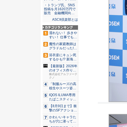
・トランプ氏、SNS
投稿を月1620万円で
販売 金融機関向…
ASCII倶楽部とは
濡れない！ 歩きや
すい！ 仕事でも履
ける...
魔性の家庭教師は
グラドルだった!?
村雨...
浴衣姿にキュン死
するかも!? 新海ま
きが...
【最新版】2026年
のオフィス作り攻
略ガ...
株式会社アルファーテ
クノ
「制服ルーズの高
校生やスーツ姿の
OLを演...
IQOS ILUMA専用
たばこスティッ
ク...
【8月9日まで】衝
撃のSFアクション
『G...
かわいいキャラた
ちが穴に潜ってひ
どい目に...