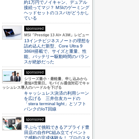
約1万円でノイキャン、デュアル
接続ってマジ？ MSIのゲーミング
ヘッドセットのコスパがどうかし
ている
sponsored
MSI「Prestige 13 AI+ A3M」レビュー
13インチビジネスノートの理想を
詰め込んだ新型、Core Ultra 9
386H搭載で、サイズと重量、性
能、バッテリー駆動時間のバラン
スが絶妙だった
sponsored
シリーズ最小・最軽量、申し込みから
最短4営業日。モバイル通信対応でキャ
ッシュレス導入のハードルを下げる
キャッシュレス決済の利用シーン
を広げる 三井住友カードの
「stera terminal light」とソフト
バンクのIoT回線
sponsored
手ぶらで挑戦できるアプライド豊
田店の自作PC組み立てイベント
で感動の完成体験を！ プロのスタ