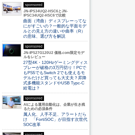
sponsored
JN-IPS34UQ2-HSC6とJN-
IPSC34UQ2-HSC6で比較
曲面（湾曲）ディスプレーってな
にがすごいの？一般的な平面モデ
ルとの見え方の違いや曲率（R）
の意味、選び方を解説
sponsored
JN-IPS27G120U2 価格.com限定モデ
ルをレビュー
27型4K・120Hzゲーミングディス
プレーが破格の3万円切り！PCで
もPS5でもSwitch 2でも使えるモ
デルだけど買っても大丈夫？昇降
式多機能スタンドやUSB Typc-C
給電は？
sponsored
AIによる運用自動化は、企業が生き残
るための必須条件
属人化、人手不足、アラートだら
け 「FortiSOC」が目指す次世代
SOC改革
sponsored