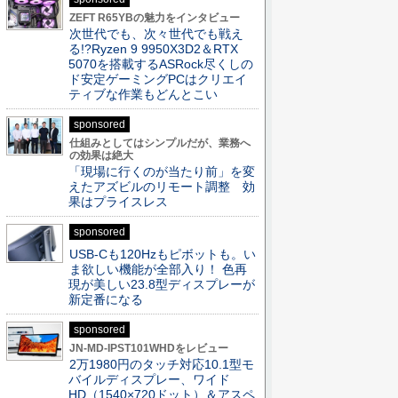
ZEFT R65YBの魅力をインタビュー
次世代でも、次々世代でも戦え
る!?Ryzen 9 9950X3D2＆RTX
5070を搭載するASRock尽くしの
ド安定ゲーミングPCはクリエイ
ティブな作業もどんとこい
sponsored
仕組みとしてはシンプルだが、業務へ
の効果は絶大
「現場に行くのが当たり前」を変
えたアズビルのリモート調整 効
果はプライスレス
sponsored
USB-Cも120Hzもピボットも。い
ま欲しい機能が全部入り！ 色再
現が美しい23.8型ディスプレーが
新定番になる
sponsored
JN-MD-IPST101WHDをレビュー
2万1980円のタッチ対応10.1型モ
バイルディスプレー、ワイド
HD（1540×720ドット）＆アスペ