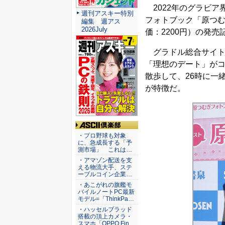
2022年のグラビア
週刊アスキー特別
フォトブック「原つ
編集 週アス
2026July
価：2200円）の発
グラドル総合サイト
「理想のデート」がコ
散歩して、26時に一
が特徴だ。
ASCII倶楽部
・プロ野球も対象
に、急成長する「予
測市場」 これは…
・アマゾン配送を支
える物流大手、ステ
ーブルコイン企業…
・あこがれの旗艦モ
バイルノートPC最新
モデル=「ThinkPa…
・ハッセルブラッド
搭載の頂上カメラ・
スマホ「OPPO Fin…