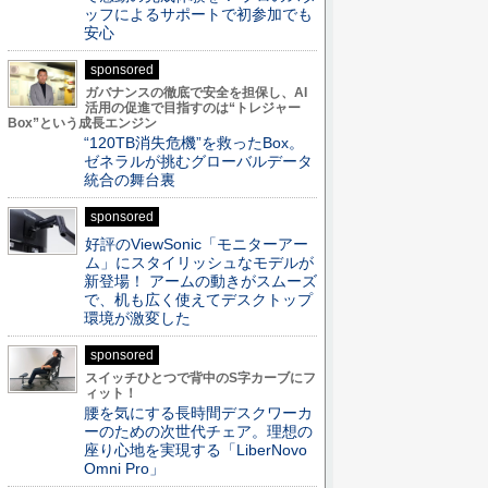
ッフによるサポートで初参加でも
安心
sponsored
ガバナンスの徹底で安全を担保し、AI
活用の促進で目指すのは“トレジャー
Box”という成長エンジン
“120TB消失危機”を救ったBox。
ゼネラルが挑むグローバルデータ
統合の舞台裏
sponsored
好評のViewSonic「モニターアー
ム」にスタイリッシュなモデルが
新登場！ アームの動きがスムーズ
で、机も広く使えてデスクトップ
環境が激変した
sponsored
スイッチひとつで背中のS字カーブにフ
ィット！
腰を気にする長時間デスクワーカ
ーのための次世代チェア。理想の
座り心地を実現する「LiberNovo
Omni Pro」