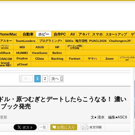
Phone/Mac
自動車
ホビー
自作PC
AV
アキバ
スマホ
ゲ
スタートアップ
アスキー
TeamLeaders
プログラミング+
SDGs
地方活性
PUACL2026
ChallengersJP
パソコン
ゲーミングPC
MSI
ASUS
HP
STORM
SEVEN
ASRock
HUAWEI
ViewSonic
Belkin
ソフトバンクの
Dropbox
CData
Backlog
Fortinet
ヤマハ
Zoom
ORACOM
IoT
brand
pCloud
new ME!
前へ
1
2
次へ
ドル・原つむぎとデートしたらこうなる！ 濃い
トブック発売
分更新
文● 清水 編集●ASCII
お気に入り
一覧