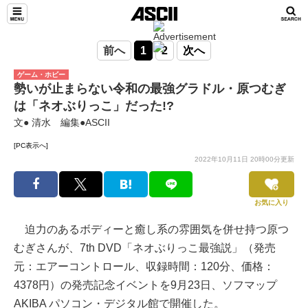
前へ
1
2
次へ
ゲーム・ホビー
勢いが止まらない令和の最強グラドル・原つむぎ
は「ネオぶりっこ」だった!?
文● 清水 編集●ASCII
[PC表示へ]
2022年10月11日 20時00分更新
お気に入り
迫力のあるボディーと癒し系の雰囲気を併せ持つ原つ
むぎさんが、7th DVD「ネオぶりっこ最強説」（発売
元：エアーコントロール、収録時間：120分、価格：
4378円）の発売記念イベントを9月23日、ソフマップ
AKIBA パソコン・デジタル館で開催した。