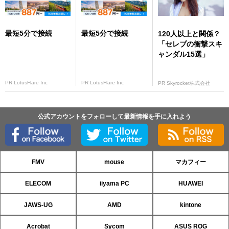
最短5分で接続
最短5分で接続
120人以上と関係？
「セレブの衝撃スキ
ャンダル15選」
PR LotusFlare Inc
PR LotusFlare Inc
PR Skyrocket株式会社
公式アカウントをフォローして最新情報を手に入れよう
FMV
mouse
マカフィー
ELECOM
iiyama PC
HUAWEI
JAWS-UG
AMD
kintone
Acrobat
Sycom
ASUS ROG