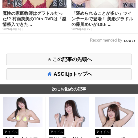
魔性の家庭教師はグラドルだっ
「褒められることが多い」ツイ
た!? 村雨芙美の10th DVDは「感
ンテールで登場！ 美形グラドル
情移入できた...
の藤川めいが10th ...
2026年8月6日
2026年6月27日
Recommended by
この記事の先頭へ
ASCII.jpトップへ
次にお勧めの記事
アイドル
アイドル
アイドル