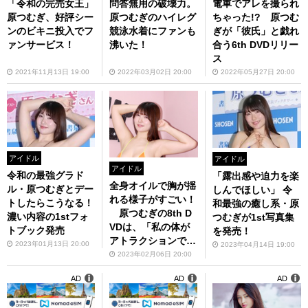
「令和の完売女王」
問答無用の破壊力。
電車でアレを撮られ
原つむぎ、好評シー
原つむぎのハイレグ
ちゃった!? 原つむ
ンのビキニ投入でフ
競泳水着にファンも
ぎが「彼氏」と戯れ
ァンサービス！
沸いた！
合う6th DVDリリー
ス
2021年11月13日 19:00
2022年03月02日 20:00
2022年05月27日 20:00
アイドル
アイドル
アイドル
令和の最強グラド
「露出感や迫力を楽
全身オイルで胸が揺
ル・原つむぎとデー
しんでほしい」 令
れる様子がすごい！
トしたらこうなる！
和最強の癒し系・原
原つむぎの8th D
濃い内容の1stフォ
つむぎが1st写真集
VDは、「私の体が
トブック発売
を発売！
アトラクションで
2023年01月13日 20:00
2023年04月14日 19:00
す」
2023年02月06日 20:00
AD
AD
AD