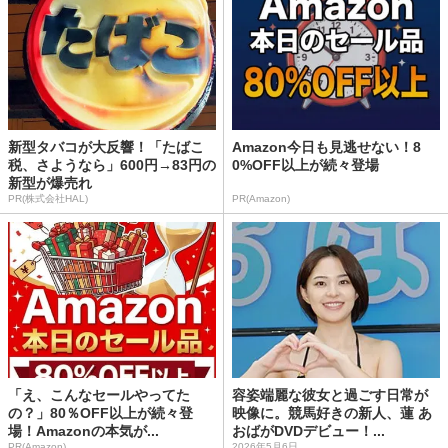
新型タバコが大反響！「たばこ
Amazon今日も見逃せない！8
税、さようなら」600円→83円の
0%OFF以上が続々登場
新型が爆売れ
PR(株式会社HAL)
PR(Amazon)
「え、こんなセールやってた
容姿端麗な彼女と過ごす日常が
の？」80％OFF以上が続々登
映像に。競馬好きの新人、蓮 あ
場！Amazonの本気が...
おばがDVDデビュー！...
PR(Amazon)
2026年5月6日