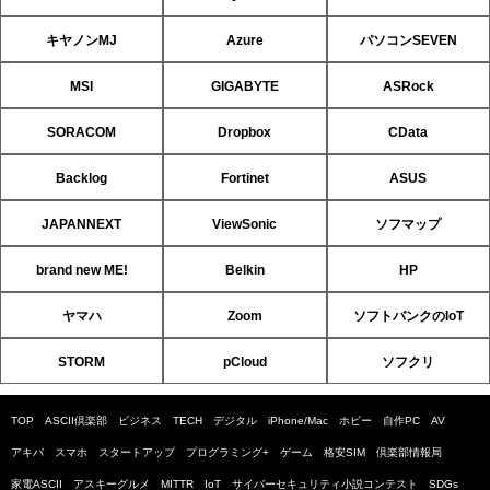
キヤノンMJ
Azure
パソコンSEVEN
MSI
GIGABYTE
ASRock
SORACOM
Dropbox
CData
Backlog
Fortinet
ASUS
JAPANNEXT
ViewSonic
ソフマップ
brand new ME!
Belkin
HP
ヤマハ
Zoom
ソフトバンクのIoT
STORM
pCloud
ソフクリ
TOP
ASCII倶楽部
ビジネス
TECH
デジタル
iPhone/Mac
ホビー
自作PC
AV
アキバ
スマホ
スタートアップ
プログラミング+
ゲーム
格安SIM
倶楽部情報局
家電ASCII
アスキーグルメ
MITTR
IoT
サイバーセキュリティ小説コンテスト
SDGs