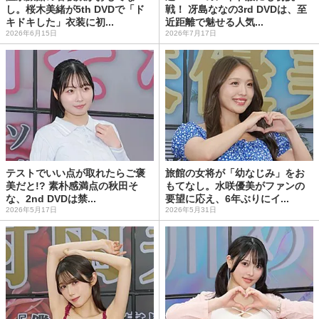
し。桜木美緒が5th DVDで「ド
戦！ 冴島ななの3rd DVDは、至
キドキした」衣装に初...
近距離で魅せる人気...
2026年6月15日
2026年7月17日
テストでいい点が取れたらご褒
旅館の女将が「幼なじみ」をお
美だと!? 素朴感満点の秋田そ
もてなし。水咲優美がファンの
な、2nd DVDは禁...
要望に応え、6年ぶりにイ...
2026年5月17日
2026年5月31日