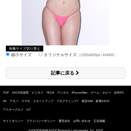
画像サイズ切り替え
縮小サイズ
オリジナルサイズ
（1200x800px / 448KB）
記事に戻る
TOP
ASCII倶楽部
ビジネス
TECH
デジタル
iPhone/Mac
ゲーム・ホビー
自作PC
AV
アキバ
スマホ
スタートアップ
プログラミング+
格安SIM
家電ASCII
アスキーグルメ
IoT
サイトポリシー
プライバシーポリシー
運営会社
お問い合わせ
広告掲載
© KADOKAWA ASCII Research Laboratories, Inc.
2026