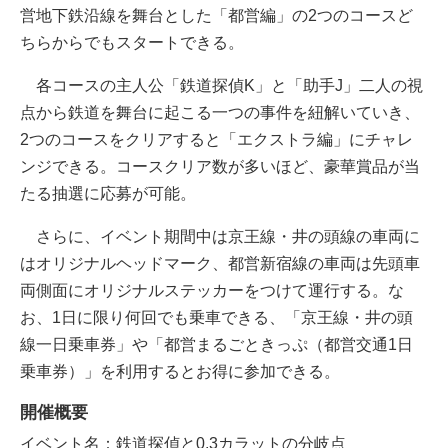
営地下鉄沿線を舞台とした「都営編」の2つのコースど
ちらからでもスタートできる。
各コースの主人公「鉄道探偵K」と「助手J」二人の視
点から鉄道を舞台に起こる一つの事件を紐解いていき、
2つのコースをクリアすると「エクストラ編」にチャレ
ンジできる。コースクリア数が多いほど、豪華賞品が当
たる抽選に応募が可能。
さらに、イベント期間中は京王線・井の頭線の車両に
はオリジナルヘッドマーク、都営新宿線の車両は先頭車
両側面にオリジナルステッカーをつけて運行する。な
お、1日に限り何回でも乗車できる、「京王線・井の頭
線一日乗車券」や「都営まるごときっぷ（都営交通1日
乗車券）」を利用するとお得に参加できる。
開催概要
イベント名：鉄道探偵と0.3カラットの分岐点