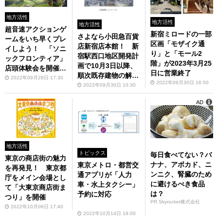
地方活性
地方活性
地方活性
超音速アクションゲ
新宿ミロードの一部
さよなら小田急百貨
ームをいち早くプレ
区画「モザイク通
店新宿店本館！ 新
イしよう！ 「ソニ
り」と「モール2
宿駅西口地区開発計
ックフロンティア」
階」が2023年3月25
画で10月3日以降、
店頭体験会を開催決
日に営業終了
順次既存建物の解体
定
2022年09月28日 17:30
2022年09月30日 16:50
工事に着手
2022年09月30日 10:30
AD
地方活性
トピックス
毎日食べてない？バ
東京の商店街の魅力
ナナ、アボカド、ニ
東京メトロ・都営交
を再発見！ 東京都
ンニク、腎臓のため
通アプリが「人力
庁をメイン会場とし
に避けるべき食品
車・水上タクシー」
て「大東京商店街ま
は？
予約に対応
つり」を開催
PR Skyrocket株式会社
2022年10月06日 17:40
2022年10月14日 18:00