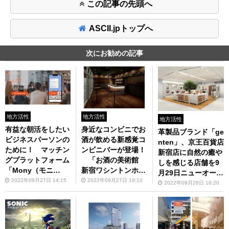
この記事の先頭へ
ASCII.jpトップへ
次にお勧めの記事
地方活性
地方活性
地方活性
有益な朝活をしたい
身近なコンビニでお
革製品ブランド「ge
ビジネスパーソンの
酒が飲める新感覚コ
nten」、京王百貨店
ために！ マッチン
ンビニバーが登場！
新宿店に自然の癒や
グプラットフォーム
「お酒の美術館
しを感じる店舗を9
「Mony（モニ
新宿ワシントンホテ
⽉29⽇ニューオープ
ー）」がサービス開
ルビル店」10月6日
2022年09月27日 14:15
2022年09月27日 19:10
ン
2022年09月28日 16:20
始
オープン