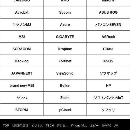
JAWS-UG
AMD
kintone
Acrobat
Sycom
ASUS ROG
キヤノンMJ
Azure
パソコンSEVEN
MSI
GIGABYTE
ASRock
SORACOM
Dropbox
CData
Backlog
Fortinet
ASUS
JAPANNEXT
ViewSonic
ソフマップ
brand new ME!
Belkin
HP
ヤマハ
Zoom
ソフトバンクのIoT
STORM
pCloud
ソフクリ
TOP
ASCII倶楽部
ビジネス
TECH
デジタル
iPhone/Mac
ホビー
自作PC
AV