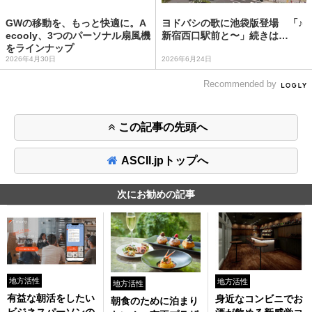
GWの移動を、もっと快適に。A
ヨドバシの歌に池袋版登場 「♪
ecooly、3つのパーソナル扇風機
新宿西口駅前と〜」続きは…
をラインナップ
2026年4月30日
2026年6月24日
Recommended by
この記事の先頭へ
ASCII.jpトップへ
次にお勧めの記事
地方活性
地方活性
地方活性
有益な朝活をしたい
身近なコンビニでお
朝食のために泊まり