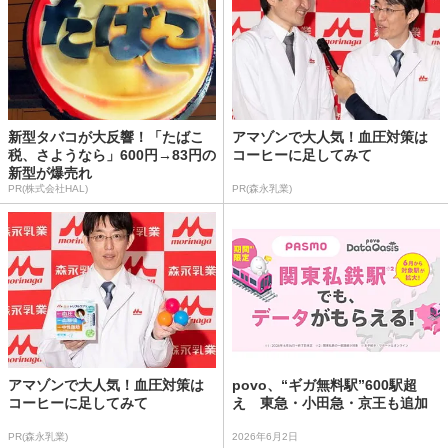
新型タバコが大反響！「たばこ
アマゾンで大人気！血圧対策は
税、さようなら」600円→83円の
コーヒーに足してみて
新型が爆売れ
PR(株式会社HAL)
PR(森永乳業)
アマゾンで大人気！血圧対策は
povo、“ギガ無料駅”600駅超
コーヒーに足してみて
え 東急・小田急・京王も追加
PR(森永乳業)
2026年6月2日