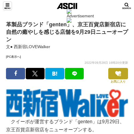
革製品ブランド「genten」、京王百貨店新宿店に
自然の癒やしを感じる店舗を9⽉29⽇ニューオープ
ン
文● 西新宿LOVEWalker
[PC表示へ]
2022年09月28日 16時20分更新
お気に入り
クイーポが運営するブランド「genten」は9⽉29⽇、
京王百貨店新宿店をニューオープンする。