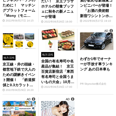
ビジネスパーソンの
酒が飲める新感覚コ
たい！ 京王プラザ
ために！ マッチン
ンビニバーが登場！
ホテルの朝食ブッフ
グプラットフォーム
「お酒の美術館
ェに秋冬の新メニュ
「Mony（モニ
新宿ワシントンホテ
ーが登場
ー）」がサービス開
ルビル店」10月6日
2022年09月27日 14:15
2022年09月27日 19:10
2022年09月26日 16:00
始
オープン
AD
地方活性
地方活性
わずか1年でオーナ
全国の有名寿司や名
ーが手放す車ランキ
京王線・井の頭線・
産品が集結！ 京王
ング あの日本車も
都営地下鉄で大人の
百貨店新宿店「東西
ための謎解きイベン
有名寿司と全国うま
ト開催！ 「鉄道探
いもの大会」10月5
PR Skyrocket株式会社
偵と0.3カラットの
日～10日
2022年09月29日 17:00
分岐点」10月7日か
2022年09月29日 16:20
ら
AD
AD