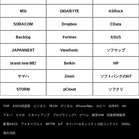
MSI
GIGABYTE
ASRock
SORACOM
Dropbox
CData
Backlog
Fortinet
ASUS
JAPANNEXT
ViewSonic
ソフマップ
brand new ME!
Belkin
HP
ヤマハ
Zoom
ソフトバンクのIoT
STORM
pCloud
ソフクリ
TOP
ASCII倶楽部
ビジネス
TECH
デジタル
iPhone/Mac
ホビー
自作PC
AV
アキバ
スマホ
スタートアップ
プログラミング+
ゲーム
格安SIM
倶楽部情報局
家電ASCII
アスキーグルメ
MITTR
IoT
サイバーセキュリティ小説コンテスト
SDGs
地方活性