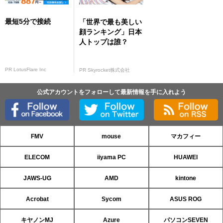
最短5分で接続
「世界で最も美しい
顔ランキング」日本
人トップは誰？
PR LotusFlare Inc
PR Skyrocket株式会社
公式アカウントをフォローして最新情報を手に入れよう
FMV
mouse
マカフィー
ELECOM
iiyama PC
HUAWEI
JAWS-UG
AMD
kintone
Acrobat
Sycom
ASUS ROG
キヤノンMJ
Azure
パソコンSEVEN