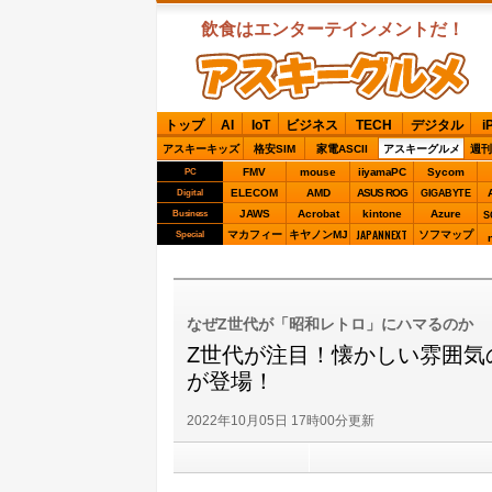
飲食はエンターテインメントだ！
ASCIIグルメ
トップ
AI
IoT
ビジネス
TECH
デジタル
i
アスキーキッズ
格安SIM
家電ASCII
アスキーグルメ
週刊
FMV
mouse
iiyamaPC
Sycom
PC
ELECOM
AMD
ASUS ROG
Digital
GIGABYTE
JAWS
Acrobat
kintone
Azure
Business
S
JAPANNEXT
マカフィー
キヤノンMJ
ソフマップ
Special
なぜZ世代が「昭和レトロ」にハマるのか
Z世代が注目！懐かしい雰囲気
が登場！
2022年10月05日 17時00分更新