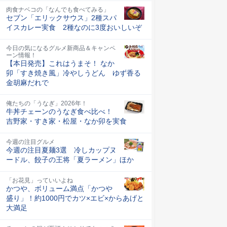
肉食ナベコの「なんでも食べてみる」
セブン「エリックサウス」2種スパ
イスカレー実食 2種なのに3度おいしいぞ
今日の気になるグルメ新商品＆キャンペ
ーン情報！
【本日発売】これはうまそ！ なか
卯「すき焼き風」冷やしうどん ゆず香る
金胡麻だれで
俺たちの「うなぎ」2026年！
牛丼チェーンのうなぎ食べ比べ！
吉野家・すき家・松屋・なか卯を実食
今週の注目グルメ
今週の注目夏麺3選 冷しカップヌ
ードル、餃子の王将「夏ラーメン」ほか
「お花見」っていいよね
かつや、ボリューム満点「かつや
盛り」！約1000円でカツ×エビ×からあげと
大満足