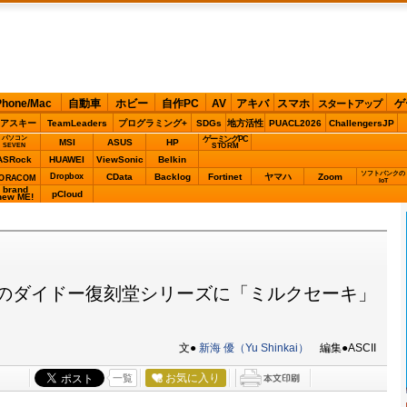
Phone/Mac
自動車
ホビー
自作PC
AV
アキバ
スマホ
ゲ
スタートアップ
アスキー
TeamLeaders
プログラミング+
SDGs
地方活性
PUACL2026
ChallengersJP
パソコン
ゲーミングPC
MSI
ASUS
HP
STORM
SEVEN
ASRock
HUAWEI
ViewSonic
Belkin
ソフトバンクの
Dropbox
CData
Backlog
Fortinet
ヤマハ
Zoom
ORACOM
IoT
brand
pCloud
new ME!
のダイドー復刻堂シリーズに「ミルクセーキ」
文●
新海 優（Yu Shinkai）
編集●ASCII
お気に入り
一覧