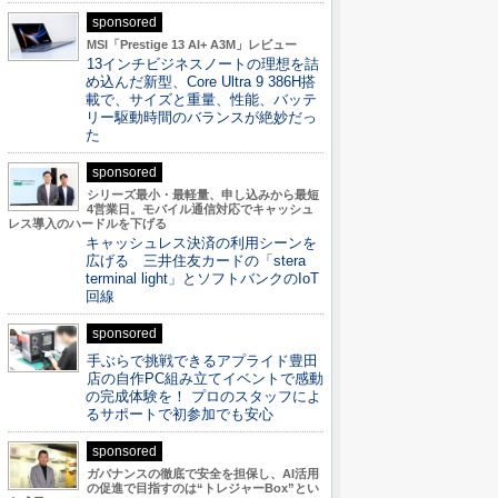
sponsored
MSI「Prestige 13 AI+ A3M」レビュー
13インチビジネスノートの理想を詰
め込んだ新型、Core Ultra 9 386H搭
載で、サイズと重量、性能、バッテ
リー駆動時間のバランスが絶妙だっ
た
sponsored
シリーズ最小・最軽量、申し込みから最短
4営業日。モバイル通信対応でキャッシュ
レス導入のハードルを下げる
キャッシュレス決済の利用シーンを
広げる 三井住友カードの「stera
terminal light」とソフトバンクのIoT
回線
sponsored
手ぶらで挑戦できるアプライド豊田
店の自作PC組み立てイベントで感動
の完成体験を！ プロのスタッフによ
るサポートで初参加でも安心
sponsored
ガバナンスの徹底で安全を担保し、AI活用
の促進で目指すのは“トレジャーBox”とい