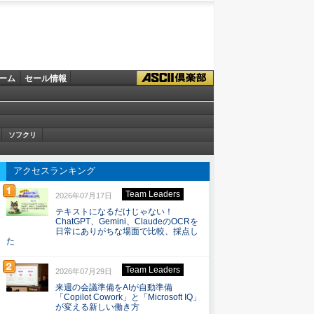
ーム
セール情報
ソフクリ
アクセスランキング
Team Leaders
2026年07月17日
テキストになるだけじゃない！
ChatGPT、Gemini、ClaudeのOCRを
日常にありがちな場面で比較、採点し
た
Team Leaders
2026年07月29日
来週の会議準備をAIが自動準備
「Copilot Cowork」と「Microsoft IQ」
が変える新しい働き方