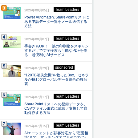
Team Leaders
2026年08月05日
Power AutomateでSharePointリストに
ある申請データ一覧をメール送信する
方法
Team Leaders
2026年08月07日
手書きもOK！ 紙の印刷物をスキャン
するだけで文字検索も可能なPDFを作
る、超便利なAIサービス
sponsored
2026年07月29日
“120TB消失危機”を救ったBox。ゼネラ
ルが挑むグローバルデータ統合の舞台
裏
Team Leaders
2026年07月17日
SharePointリストへの登録データを、
CSVファイル形式に成形／変換して自
動保存する方法
Team Leaders
2026年07月15日
AIエージェントが顧客対応から“恋愛相
談”まで マッチングアプリwithのCS