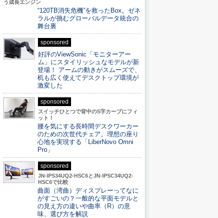
う成長エンジン
“120TB消失危機”を救ったBox。ゼネ
ラルが挑むグローバルデータ統合の
舞台裏
sponsored
好評のViewSonic「モニターアー
ム」にスタイリッシュなモデルが新
登場！ アームの動きがスムーズで、
机も広く使えてデスクトップ環境が
激変した
sponsored
スイッチひとつで背中のS字カーブにフィ
ット！
腰を気にする長時間デスクワーカー
のための次世代チェア。理想の座り
心地を実現する「LiberNovo Omni
Pro」
sponsored
JN-IPS34UQ2-HSC6とJN-IPSC34UQ2-
HSC6で比較
曲面（湾曲）ディスプレーってなに
がすごいの？一般的な平面モデルと
の見え方の違いや曲率（R）の意
味、選び方を解説