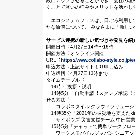
段にアップさせることができ、会社の垣
くことで互いの強みやメリットを活かし
エコシステムフェスは、⽇ごろ利⽤して
たな価値について、 みなさまに「新し
サービス連携の新しい気づきや発⾒を紹介す
開催⽇時︓4⽉27⽇14時〜16時
開催⽅法︓オンライン開催
URL︓
https://www.collabo-style.co.jp/
申込⽅法︓上記サイトより申し込み
申込締切︓4⽉27⽇13時まで
タイムテーブル︓
14時： 挨拶・説明
14時5分 「⾃動申請︕スタンプ承認
せる⽅法︕」
コラボスタイル クラウドソリューショ
14時35分「2021年の被災地を⽀えたk
サイボウズ 災害⽀援チーム 中部営業G
15時5分「チャットで簡単ワークフロ
ワークスモバイルジャパン シニアソリ