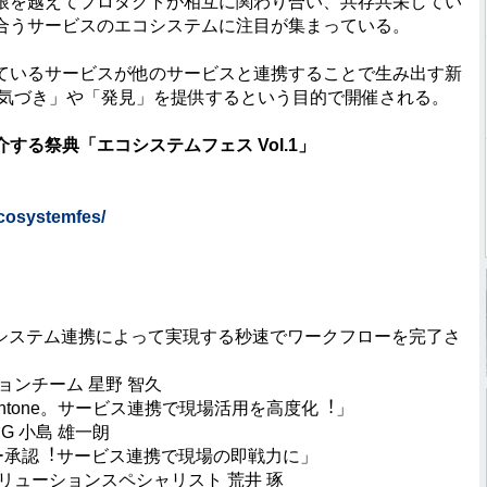
根を越えてプロダクトが相互に関わり合い、共存共栄してい
合うサービスのエコシステムに注⽬が集まっている。
いるサービスが他のサービスと連携することで⽣み出す新
い気づき」や「発⾒」を提供するという⽬的で開催される。
る祭典「エコシステムフェス Vol.1」
ecosystemfes/
︕システム連携によって実現する秒速でワークフローを完了さ
ンチーム 星野 智久
intone。サービス連携で現場活⽤を⾼度化︕」
 ⼩島 雄⼀朗
ー承認︕サービス連携で現場の即戦⼒に」
ューションスペシャリスト 荒井 琢