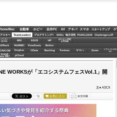
Phone/Mac
自動車
ホビー
自作PC
AV
アキバ
スマホ
ゲ
スタートアップ
アスキー
TeamLeaders
プログラミング+
SDGs
地方活性
PUACL2026
ChallengersJP
パソコン
ゲーミングPC
MSI
ASUS
HP
STORM
SEVEN
ASRock
HUAWEI
ViewSonic
Belkin
ソフトバンクの
Dropbox
CData
Backlog
Fortinet
ヤマハ
Zoom
ORACOM
IoT
brand
pCloud
new ME!
E WORKSが「エコシステムフェスVol.1」開
文● ASCII
お気に入り
一覧