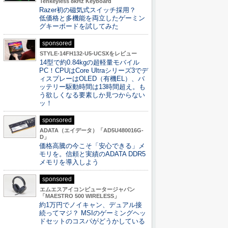
Tenkeyless 8kHz Keyboard
Razer初の磁気式スイッチ採用？
低価格と多機能を両立したゲーミン
グキーボードを試してみた
sponsored
STYLE-14FH132-U5-UCSXをレビュー
14型で約0.84kgの超軽量モバイル
PC！CPUはCore Ultraシリーズ3でデ
ィスプレーはOLED（有機EL）、バ
ッテリー駆動時間は13時間超え。も
う欲しくなる要素しか見つからない
ッ！
sponsored
ADATA（エイデータ）「AD5U480016G-
D」
価格高騰の今こそ「安心できる」メ
モリを。信頼と実績のADATA DDR5
メモリを導入しよう
sponsored
エムエスアイコンピュータージャパン
「MAESTRO 500 WIRELESS」
約1万円でノイキャン、デュアル接
続ってマジ？ MSIのゲーミングヘッ
ドセットのコスパがどうかしている