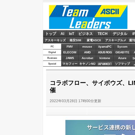
ASCII Team Leaders
トップ
AI
IoT
ビジネス
TECH
デジタル
i
アスキーキッズ
格安SIM
家電ASCII
アスキーグルメ
週刊
FMV
mouse
iiyamaPC
Sycom
PC
ELECOM
AMD
ASUS ROG
Digital
GIGABYTE
JAWS
Acrobat
kintone
Azure
Business
S
JAPANNEXT
マカフィー
キヤノンMJ
ソフマップ
Special
コラボフロー、サイボウズ、LIN
催
2022年03月28日 17時00分更新