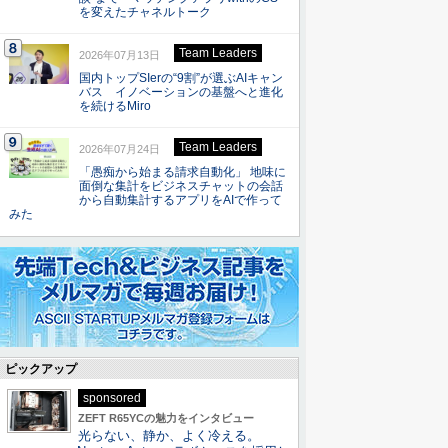
を変えたチャネルトーク
Team Leaders
2026年07月13日
国内トップSIerの“9割”が選ぶAIキャン
バス イノベーションの基盤へと進化
を続けるMiro
Team Leaders
2026年07月24日
「愚痴から始まる請求自動化」 地味に
面倒な集計をビジネスチャットの会話
から自動集計するアプリをAIで作って
みた
ピックアップ
sponsored
ZEFT R65YCの魅力をインタビュー
光らない、静か、よく冷える。