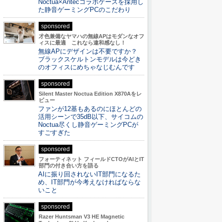
Noctua×Antecコラボケースを採用し
た静音ゲーミングPCのこだわり
sponsored
才色兼備なヤマハの無線APはモダンなオフ
ィスに最適 これなら違和感なし！
無線APにデザインは不要ですか？
ブラックスケルトンモデルは今どき
のオフィスにめちゃなじむんです
sponsored
Silent Master Noctua Edition X870Aをレ
ビュー
ファンが12基もあるのにほとんどの
活用シーンで35dB以下、サイコムの
Noctua尽くし静音ゲーミングPCが
すごすぎた
sponsored
フォーティネット フィールドCTOがAIとIT
部門の付き合い方を語る
AIに振り回されないIT部門になるた
め、IT部門が今考えなければならな
いこと
sponsored
Razer Huntsman V3 HE Magnetic