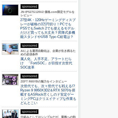
sponsored
JN-IPS27G120U2 価格.com限定モデルを
レビュー
27型4K・120Hzゲーミングディスプ
レーが破格の3万円切り！PCでも
PS5でもSwitch 2でも使えるモデル
だけど買っても大丈夫？昇降式多機
能スタンドやUSB Typc-C給電は？
sponsored
AIによる運用自動化は、企業が生き残るた
めの必須条件
属人化、人手不足、アラートだら
け 「FortiSOC」が目指す次世代
SOC改革
sponsored
ZEFT R65YBの魅力をインタビュー
次世代でも、次々世代でも戦える!?
Ryzen 9 9950X3D2＆RTX 5070を搭
載するASRock尽くしのド安定ゲー
ミングPCはクリエイティブな作業も
どんとこい
sponsored
仕組みとしてはシンプルだが、業務への効