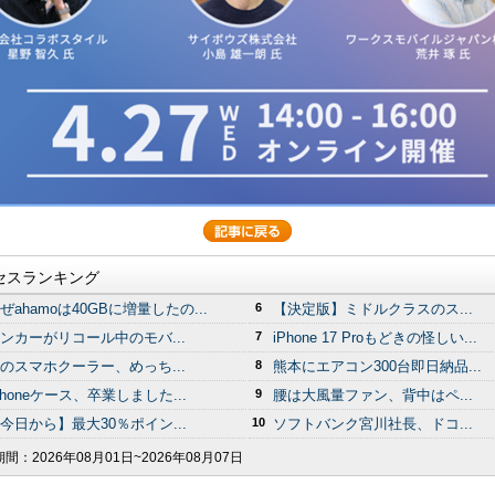
セスランキング
ぜahamoは40GBに増量したの...
6
【決定版】ミドルクラスのス...
ンカーがリコール中のモバ...
7
iPhone 17 Proもどきの怪しい...
のスマホクーラー、めっち...
8
熊本にエアコン300台即日納品...
Phoneケース、卒業しました...
9
腰は大風量ファン、背中はペ...
今日から】最大30％ポイン...
10
ソフトバンク宮川社長、ドコ...
期間：
2026年08月01日~2026年08月07日