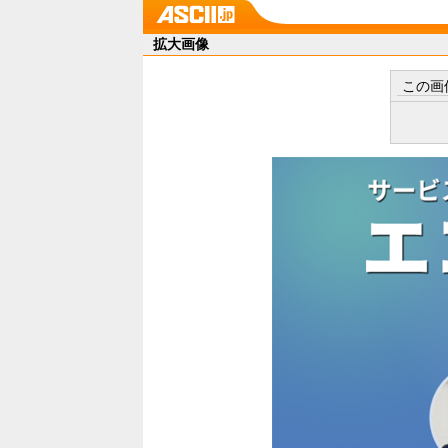
拡大画像
この画