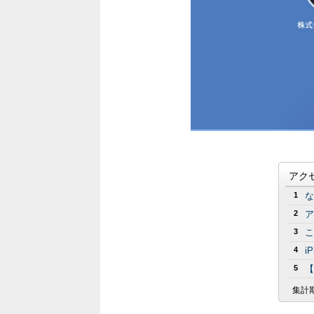
アク
1
な
2
ア
3
こ
4
i
5
【
集計