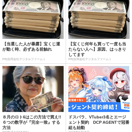
【当選した人が暴露】宝くじ運
【宝くじ何年も買って一度も当
が動く時、必ずある前触れ
たらない人へ】原因、はっきり
してます
PR(合同会社デジタルファーム )
PR(合同会社デジタルファーム )
８月のロト6はこの方法で買え!!
ドスパラ、VTuber3名とエージ
６つの数字が『完全一致』する
ェント契約 DCP AGENTで冠番
方法
組も始動