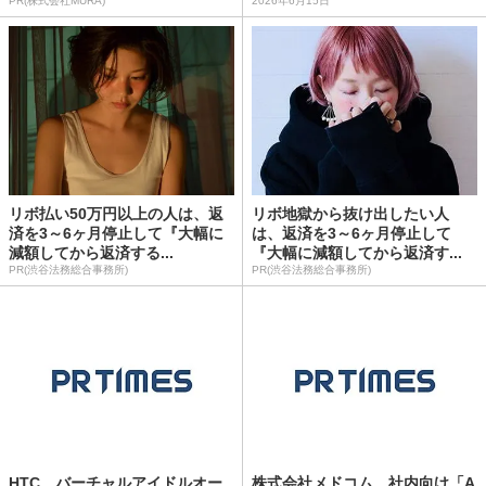
PR(株式会社MURA)
2026年6月15日
リボ払い50万円以上の人は、返
リボ地獄から抜け出したい人
済を3～6ヶ月停止して『大幅に
は、返済を3～6ヶ月停止して
減額してから返済する...
『大幅に減額してから返済す...
PR(渋谷法務総合事務所)
PR(渋谷法務総合事務所)
HTC、バーチャルアイドルオー
株式会社メドコム、社内向け「A