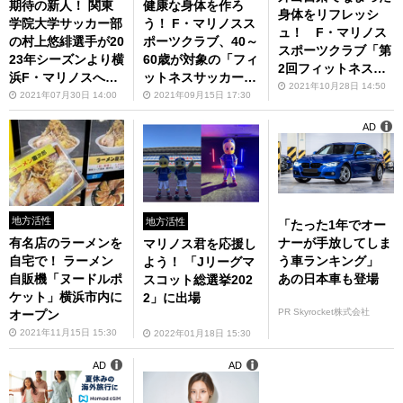
期待の新人！ 関東
健康な身体を作ろ
身体をリフレッシ
学院大学サッカー部
う！ F・マリノスス
ュ！ F・マリノス
の村上悠緋選手が20
ポーツクラブ、40～
スポーツクラブ「第
23年シーズンより横
60歳が対象の「フィ
2回フィットネスサ
浜F・マリノスへ加
ットネスサッカー教
ッカー教室partnere
2021年10月28日 14:50
入内定
室」
2021年07月30日 14:00
2021年09月15日 17:30
d with ツクイホー
ルディングス」11月
AD
21日・28日、12月1
8日開催
地方活性
地方活性
「たった1年でオー
ナーが手放してしま
有名店のラーメンを
マリノス君を応援し
う車ランキング」
自宅で！ ラーメン
よう！ 「Jリーグマ
あの日本車も登場
自販機「ヌードルポ
スコット総選挙202
ケット」横浜市内に
2」に出場
PR Skyrocket株式会社
オープン
2021年11月15日 15:30
2022年01月18日 15:30
AD
AD