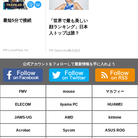
最短5分で接続
「世界で最も美しい
顔ランキング」日本
人トップは誰？
PR LotusFlare Inc
PR Skyrocket株式会社
公式アカウントをフォローして最新情報を手に入れよう
FMV
mouse
マカフィー
ELECOM
iiyama PC
HUAWEI
JAWS-UG
AMD
kintone
Acrobat
Sycom
ASUS ROG