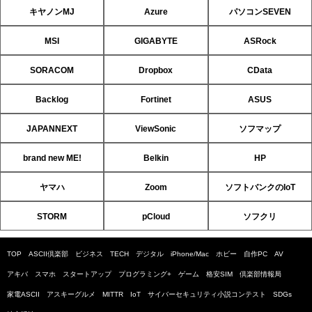
キヤノンMJ
Azure
パソコンSEVEN
MSI
GIGABYTE
ASRock
SORACOM
Dropbox
CData
Backlog
Fortinet
ASUS
JAPANNEXT
ViewSonic
ソフマップ
brand new ME!
Belkin
HP
ヤマハ
Zoom
ソフトバンクのIoT
STORM
pCloud
ソフクリ
TOP
ASCII倶楽部
ビジネス
TECH
デジタル
iPhone/Mac
ホビー
自作PC
AV
アキバ
スマホ
スタートアップ
プログラミング+
ゲーム
格安SIM
倶楽部情報局
家電ASCII
アスキーグルメ
MITTR
IoT
サイバーセキュリティ小説コンテスト
SDGs