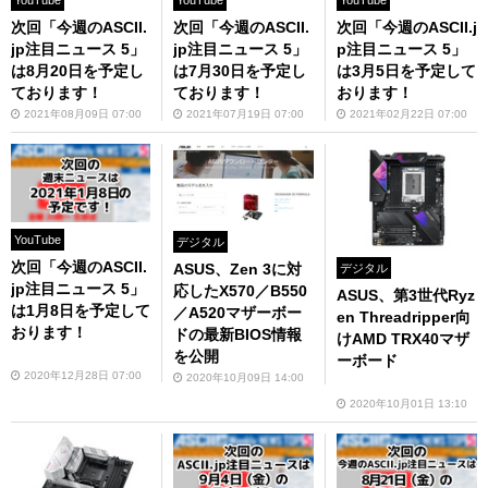
YouTube
次回「今週のASCII.
次回「今週のASCII.
次回「今週のASCII.j
jp注目ニュース 5」
jp注目ニュース 5」
p注目ニュース 5」
は8月20日を予定し
は7月30日を予定し
は3月5日を予定して
ております！
ております！
おります！
2021年08月09日 07:00
2021年07月19日 07:00
2021年02月22日 07:00
YouTube
デジタル
次回「今週のASCII.
ASUS、Zen 3に対
デジタル
jp注目ニュース 5」
応したX570／B550
ASUS、第3世代Ryz
は1月8日を予定して
／A520マザーボー
en Threadripper向
おります！
ドの最新BIOS情報
けAMD TRX40マザ
を公開
ーボード
2020年12月28日 07:00
2020年10月09日 14:00
2020年10月01日 13:10