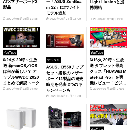
ATXマザーボード2
ー「ASUS ZenBea
Light Illusionと提
製品
m S2」にホワイト
携開始
モデル追加
2020年06月25日 12:45
2020年06月24日 16:00
2020年06月23日 19:00
YouTube
YouTube
6/24水 20時～生放
6/16火 20時～生放
デジタル
送 新macOS／iOS
送 タブレット最高
ASUS、B550チップ
は何が新しい？ ア
クラス「HUAWEI M
セット搭載のマザー
ップルWWDC 2020
atePad Pro」を実
ボード11製品の発売
まとめて解説トーク
機レビュー！ビジネ
時期を発表 2つのキ
スもクリエイティブ
2020年06月22日 07:00
2020年06月15日 07:05
ャンペーンも
もエンタメにも使い
2020年06月19日 19:30
こなせ！（プレゼン
トもあるよ）
YouTube