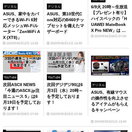
6/9火 20時～生放送
デジタル
デジタル
【プレゼント有り】
ASUS、家中をカバ
ASUS、第10世代C
ハイスペックの「H
ーできるWi-Fi 6対
ore対応のB460チッ
UAWEI MateBook
応メッシュWi-Fiル
プセットを備えたマ
X Pro NEW」は 家
ーター「ZenWiFi A
ザーボード
でも会社でも作業効
2020年06月08日 07:00
X (XT8)」
率を落とさないテレ
2020年06月12日 13:30
2020年06月11日 14:30
ワーク時代のベスト
チョイス
YouTube
YouTube
次回ASCII NEWS
次回デジデジ90は6
デジタル
「今週のASCII.jp注
月3日（水）20時～
ASUS、有線マウス
目ニュース 5」は6
を予定しておりま
の操作性を向上させ
月19日を予定してお
す！
るアイテムがもらえ
ります！
るキャンペーン
2020年06月08日 07:00
2020年05月25日 07:00
2020年05月21日 13:00