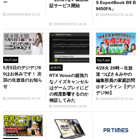
ー
S ExpertBook B9 B
証サービス開始
9450FA」
2020年05月08日 12:15
2020年05月07日 14:30
2020年05月07日 16:30
YouTube
YouTube
5月5日のデジデジ9
4/28火 20時～生放
自作PC
0はお休みです！ 次
送 つばさ＆みやの
RTX Voiceの超強力
回の生放送のお知ら
編集部員の家庭訪問
なノイズキャンセル
せ
@オンライン【デジ
はゲームプレイにど
デジ90】
の程度影響するのか
2020年05月04日 07:00
2020年04月27日 07:00
検証してみた
2020年04月29日 16:00