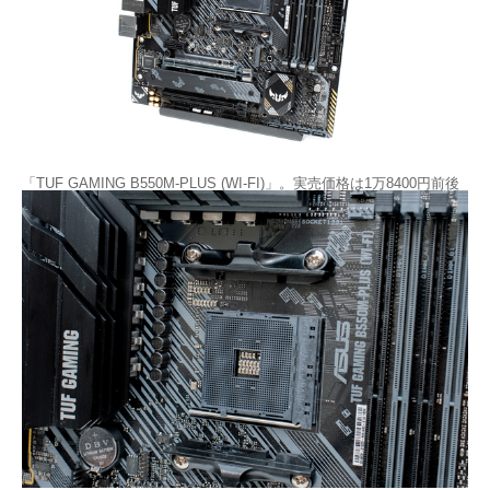
「TUF GAMING B550M-PLUS (WI-FI)」。実売価格は1万8400円前後