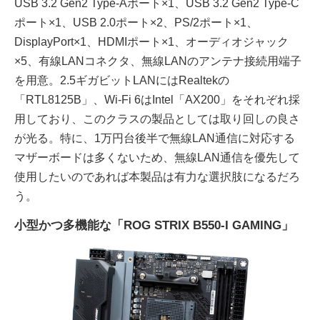
USB 3.2 Gen2 Type-Aポート×1、USB 3.2 Gen2 Type-C
ポート×1、USB 2.0ポート×2、PS/2ポート×1、
DisplayPort×1、HDMIポート×1、オーディオジャック
×5、有線LANコネクタ、無線LANのアンテナ接続用端子
を用意。2.5ギガビットLANにはRealtekの
「RTL8125B」、Wi-Fi 6はIntel「AX200」をそれぞれ採
用しており、このクラスの製品としては取り回しの良さ
が光る。特に、1万円台後半で無線LAN通信に対応する
マザーボードは多くないため、無線LAN通信を優先して
使用したいのであれば本製品は有力な選択肢になるだろ
う。
小型かつ多機能な「ROG STRIX B550-I GAMING」