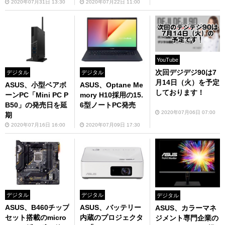
ter」
2020年07月31日 13:30
2020年07月22日 11:00
YouTube
次回デジデジ90は7
デジタル
デジタル
月14日（火）を予定
ASUS、小型ベアボ
ASUS、Optane Me
しております！
ーンPC「Mini PC P
mory H10採用の15.
B50」の発売日を延
6型ノートPC発売
2020年07月06日 07:00
期
2020年07月16日 16:00
2020年07月09日 17:30
デジタル
デジタル
デジタル
ASUS、B460チップ
ASUS、バッテリー
ASUS、カラーマネ
セット搭載のmicro
内蔵のプロジェクタ
ジメント専門企業の