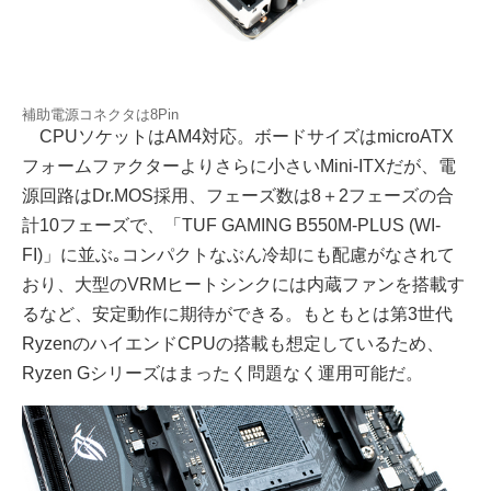
補助電源コネクタは8Pin
CPUソケットはAM4対応。ボードサイズはmicroATX
フォームファクターよりさらに小さいMini-ITXだが、電
源回路はDr.MOS採用、フェーズ数は8＋2フェーズの合
計10フェーズで、「TUF GAMING B550M-PLUS (WI-
FI)」に並ぶ｡コンパクトなぶん冷却にも配慮がなされて
おり、大型のVRMヒートシンクには内蔵ファンを搭載す
るなど、安定動作に期待ができる。もともとは第3世代
RyzenのハイエンドCPUの搭載も想定しているため、
Ryzen Gシリーズはまったく問題なく運用可能だ。