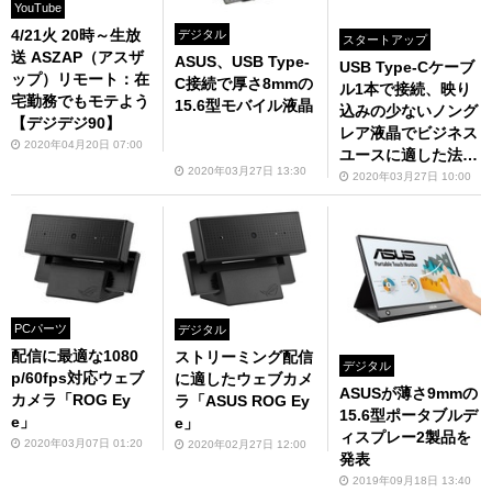
YouTube
4/21火 20時～生放
デジタル
スタートアップ
送 ASZAP（アスザ
ASUS、USB Type-
USB Type-Cケーブ
ップ）リモート：在
C接続で厚さ8mmの
ル1本で接続、映り
宅勤務でもモテよう
15.6型モバイル液晶
込みの少ないノング
【デジデジ90】
レア液晶でビジネス
2020年04月20日 07:00
ユースに適した法人
2020年03月27日 13:30
向けモデル、15.6型
2020年03月27日 10:00
フルHDモバイル液
晶ディスプレイ「Ze
nScreen MB16AC
E」を発表
PCパーツ
デジタル
配信に最適な1080
ストリーミング配信
デジタル
p/60fps対応ウェブ
に適したウェブカメ
ASUSが薄さ9mmの
カメラ「ROG Ey
ラ「ASUS ROG Ey
15.6型ポータブルデ
e」
e」
ィスプレー2製品を
2020年03月07日 01:20
2020年02月27日 12:00
発表
2019年09月18日 13:40