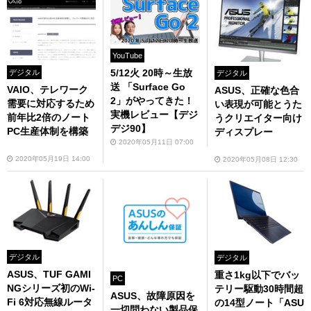
YouTube
5/12火 20時～生放
デジタル
デジタル
送 「Surface Go
VAIO、テレワーク
ASUS、正確な色合
2」がやってきた！
需要に対応するため
い表現が可能とうた
実機レビュー【デジ
前年比2倍のノート
うクリエイター向け
デジ90】
PC生産体制を構築
ディスプレー
2020年05月11日 07:00
2020年05月19日 14:00
2020年05月08日 12:30
デジタル
デジタル
ASUS、TUF GAMI
重さ1kg以下でバッ
PC
NGシリーズ初のWi-
テリー駆動30時間超
ASUS、故障原因を
Fi 6対応無線ルータ
の14型ノート「ASU
一切問わない製品保