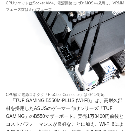
CPUソケットはSocket AM4。電源回路にはDr.MOSを採用し、VRMM
フェーズ数は8＋2フェーズ
CPU補助電源コネクタ「ProCool Connector」は8ピン対応
「TUF GAMING B550M-PLUS (WI-FI)」は、高耐久部
材を採用したASUSのゲーマー向けシリーズ「TUF
GAMING」のB550マザーボード。実売1万8400円前後と
コストパフォーマンスが良好なことに加え、Wi-Fi 6によ