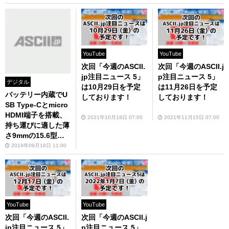
YouTube
YouTube
次回「今週のASCII.
次回「今週のASCII.j
jp注目ニュース 5」
p注目ニュース 5」
デジタル
は10月29日を予定
は11月26日を予定
バッテリー内蔵でU
しております！
しております！
SB Type-Cとmicro
HDMI端子を搭載、
2021年10月18日 07:00
2021年11月15日 07:00
持ち運びに適した薄
さ9mmの15.6型ポ
ータブル液晶ディス
2019年09月18日 11:00
プレイ2製品を発表
YouTube
YouTube
次回「今週のASCII.
次回「今週のASCII.j
jp注目ニュース 5」
p注目ニュース 5」