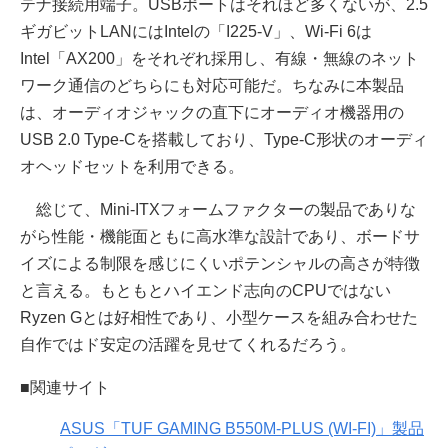
テナ接続用端子。USBポートはそれほど多くないが、2.5
ギガビットLANにはIntelの「I225-V」、Wi-Fi 6は
Intel「AX200」をそれぞれ採用し、有線・無線のネット
ワーク通信のどちらにも対応可能だ。ちなみに本製品
は、オーディオジャックの直下にオーディオ機器用の
USB 2.0 Type-Cを搭載しており、Type-C形状のオーディ
オヘッドセットを利用できる。
総じて、Mini-ITXフォームファクターの製品でありな
がら性能・機能面ともに高水準な設計であり、ボードサ
イズによる制限を感じにくいポテンシャルの高さが特徴
と言える。もともとハイエンド志向のCPUではない
Ryzen Gとは好相性であり、小型ケースを組み合わせた
自作ではド安定の活躍を見せてくれるだろう。
■関連サイト
ASUS「TUF GAMING B550M-PLUS (WI-FI)」製品