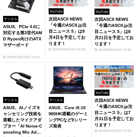
YouTube
YouTube
次回ASCII NEWS
次回ASCII NEWS
デジタル
「今週のASCII.jp注
「今週のASCII.jp注
ASUS、PCIe 4.0に
目ニュース 5」は9
目ニュース 5」は8
対応する第3世代AM
月4日を予定してお
月21日を予定してお
D Ryzen向けのATX
ります！
ります！
マザーボード
2020年08月24日 07:00
2020年08月10日 07:00
2020年09月10日 13:00
YouTube
次回ASCII NEWS
デジタル
デジタル
「今週のASCII.jp注
ASUS、AIノイズキ
ASUS、Core i9-10
目ニュース 5」は7
ャンセリング技術を
980HK搭載のゲーミ
月31日を予定してお
搭載したマイクアダ
ングPCなど9シリー
ります！
プター「AI Noise-C
ズ発表
2020年07月20日 07:00
anceling Mic Adap