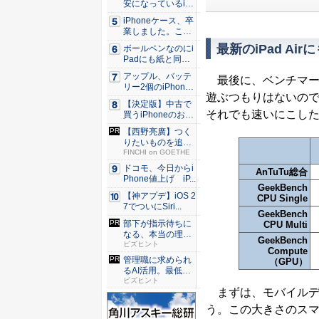
安になっているiP
h...
iPhoneケース、卒
業しました。これ
か...
最新のiPad Ai
ボールペンなのにi
Padにも紙と同じ
滑ら...
アップル、バッテ
最後に、ベンチマー
リー2個のiPhone
遊ぶつもりはないの
準...
【決定版】中古で
それでも速いにこし
買うiPhoneのおす
す...
【西野亮廣】つく
りたいものを追求
できる環...
FINCHI on GOETHE
ドコモ、今日からi
AnTuTu総合
Phone値上げ iP...
GeekBench
【神アプデ】iOS 2
CPU Single
7でついにSiri...
GeekBench
部下が指示待ちに
CPU Multi
なる、本当の理
GeekBench
由。23年...
ビズヒント
Compute
管理職に求められ
（GPU）
るAI活用。最低限
やるべ...
ビズヒント
まずは、モバイルデバ
う。この大きさのスマ