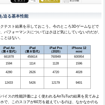
お気に入り
一覧
rにも迫る基本性能
クテスト結果を示しておこう。今のところ3Dゲームなどで
で、パフォーマンスについてはさほど気にしていないのだが、
たことはない。
iPad Air
iPad
iPad Pro
iPhone 12
（第４世代）
（第８世代）
（2020）
mini
661878
456614
760949
600954
1594
1114
1128
1596
4280
2626
4720
4028
12433
5426
12179
9401
イスの性能評価によく使われるAnTuTuの結果を見てみよ
ホで、このスコアが60万を超えているのは、なかなかのも