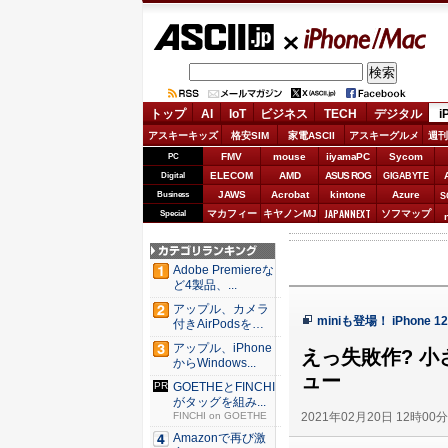
ASCII.jp
iPhone/Mac
トップ
AI
IoT
ビジネス
TECH
デジタル
i
アスキーキッズ
格安SIM
家電ASCII
アスキーグルメ
週刊
FMV
mouse
iiyamaPC
Sycom
PC
ELECOM
AMD
ASUS ROG
Digital
GIGABYTE
JAWS
Acrobat
kintone
Azure
Business
S
JAPANNEXT
マカフィー
キヤノンMJ
ソフマップ
Special
Adobe Premiereな
ど4製品、...
アップル、カメラ
miniも登場！ iPhone 
付きAirPodsを年
内...
アップル、iPhone
えっ失敗作? 小さ
からWindows...
ュー
GOETHEとFINCHI
がタッグを組み...
2021年02月20日 12時00
FINCHI on GOETHE
Amazonで再び激