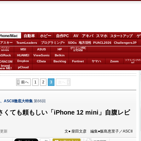
Phone/Mac
自動車
ホビー
自作PC
AV
アキバ
スマホ
ゲ
スタートアップ
アスキー
TeamLeaders
プログラミング+
SDGs
地方活性
PUACL2026
ChallengersJP
パソコン
ゲーミングPC
MSI
ASUS
HP
STORM
SEVEN
ASRock
HUAWEI
ViewSonic
Belkin
ソフトバンクの
Dropbox
CData
Backlog
Fortinet
ヤマハ
Zoom
ORACOM
IoT
brand
pCloud
new ME!
前へ
1
2
3
次へ
12、ASCII徹底大特集
第66回
くても頼もしい「iPhone 12 mini」自腹レビ
分更新
文● 柴田文彦 編集●飯島恵里子／ASCII