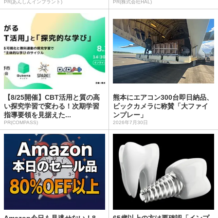
PR(あんしんインプラント)
PR(株式会社HAL)
【8/25開催】CBT活用と質の高
熊本にエアコン300台即日納品、
い探究学習で変わる！次期学習
ビックカメラに称賛「大ファイ
指導要領を見据えた...
ンプレー」
PR(COMPASS)
2026年7月30日