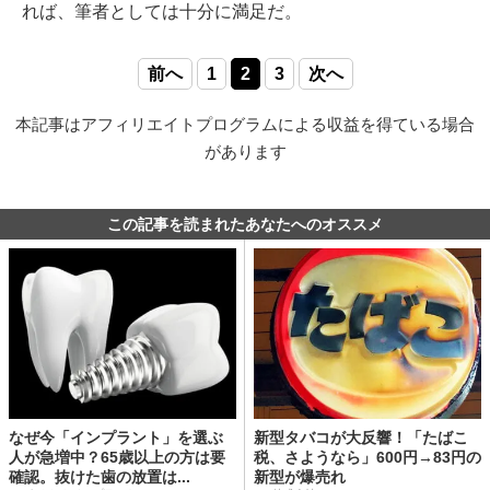
れば、筆者としては十分に満足だ。
前へ
1
2
3
次へ
本記事はアフィリエイトプログラムによる収益を得ている場合
があります
この記事を読まれたあなたへのオススメ
なぜ今「インプラント」を選ぶ
新型タバコが大反響！「たばこ
人が急増中？65歳以上の方は要
税、さようなら」600円→83円の
確認。抜けた歯の放置は...
新型が爆売れ