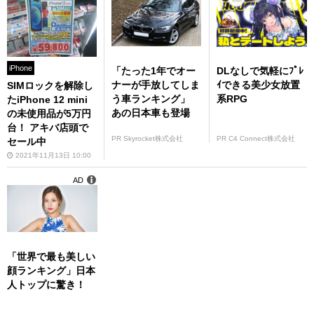
iPhone
「たった1年でオー
DLなしで気軽にﾌﾟﾚ
ナーが手放してしま
ｲできる美少女放置
SIMロックを解除し
う車ランキング」
系RPG
たiPhone 12 mini
あの日本車も登場
の未使用品が5万円
台！ アキバ店頭で
PR Skyrocket株式会社
PR C4 Connect株式会社
セール中
2021年11月13日 10:00
AD
「世界で最も美しい
顔ランキング」日本
人トップに驚き！