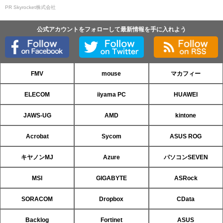
PR Skyrocket株式会社
公式アカウントをフォローして最新情報を手に入れよう
FMV
mouse
マカフィー
ELECOM
iiyama PC
HUAWEI
JAWS-UG
AMD
kintone
Acrobat
Sycom
ASUS ROG
キヤノンMJ
Azure
パソコンSEVEN
MSI
GIGABYTE
ASRock
SORACOM
Dropbox
CData
Backlog
Fortinet
ASUS