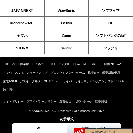
JAPANNEXT
ViewSonic
ソフマップ
brand new ME!
Belkin
HP
ヤマハ
Zoom
ソフトバンクのIoT
STORM
pCloud
ソフクリ
TOP
ASCII倶楽部
ビジネス
TECH
デジタル
iPhone/Mac
ホビー
自作PC
AV
アキバ
スマホ
スタートアップ
プログラミング+
ゲーム
格安SIM
倶楽部情報局
家電ASCII
アスキーグルメ
MITTR
IoT
サイバーセキュリティ小説コンテスト
SDGs
地方活性
サイトポリシー
プライバシーポリシー
運営会社
お問い合わせ
広告掲載
© KADOKAWA ASCII Research Laboratories, Inc. 2026
表示形式
PC
スマートフォン