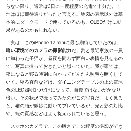
らない限り、通常は3日に一度程度の充電で十分だ。こ
れはほぼ期待通りだったと言える。地図の表示以外は基
本的にダークモードで使っているのも、OLEDだけに効
果があるのかもしれない。
実は、このiPhone 12 miniに最も期待していたのは、
暗い環境でのカメラの撮影能力
だ。割と最近家族の一員
に加わった子猫が、昼夜を問わず面白い表情を見せるの
で、写真に撮っておきたいと思っていた。我が家では、
夜になると寝る時刻に向かってだんだん照明を暗くして
いく。寝る直前などは、ダイニングテーブルの上の電球
色のLED照明1つだけになって、自慢ではないがかなり
暗い。その状況で撮ってみたのがこの写真だ。よく見る
と、猫の頭が微妙に動いてブレているが、光と影の対比
や、籠の質感などはよく捉えられていると思う。
スマホのカメラで、この暗さでこの程度の撮影ができ