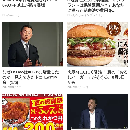
Amazon今日も見逃せない！8
65歳以上の方は要確認「インプ
0%OFF以上が続々登場
ラントは保険適用か？」あなた
に沿った治療法や費用を...
PR(Amazon)
PR(あんしんインプラント)
なぜahamoは40GBに増量した
肉厚×にんにく醤油！ 夏の「おろ
のか 見えてきたドコモの“本
しバーガー」がそそる。8月5日
音” (1/5)
から
2026年8月6日
2026年7月30日