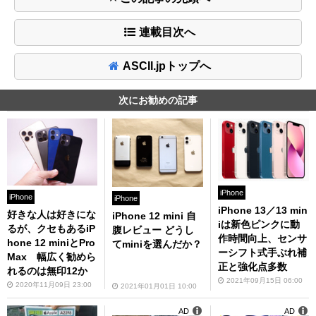
連載目次へ
ASCII.jpトップへ
次にお勧めの記事
iPhone
iPhone
iPhone
iPhone 13／13 min
好きな人は好きにな
iPhone 12 mini 自
iは新色ピンクに動
るが、クセもあるiP
腹レビュー どうし
作時間向上、センサ
hone 12 miniとPro
てminiを選んだか？
ーシフト式手ぶれ補
Max 幅広く勧めら
正と強化点多数
れるのは無印12か
2021年09月15日 06:00
2020年11月09日 23:00
2021年01月01日 10:00
AD
AD