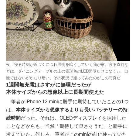
夜、寝る時刻が近づくにつれ照明を暗くしていく我が家。寝る直前な
どは、ダイニングテーブルの上の電球色のLED照明だけになうぃ、自
慢ではないがかなり暗い。その状況で撮ってみたのがこの写真だ
1週間無充電はさすがに無理だったが
本体サイズからの想像以上に長期間使えた
筆者がiPhone 12 miniに勝手に期待していたことの1つ
は、
本体サイズから想像するよりも長いバッテリーの持
続時間
だった。それは、OLEDディスプレイを採用した
ことなどからも、当然「期待して良さそうだ」と勝手に
考えていた。何しろ、筆者がこのminiの前に使っていた