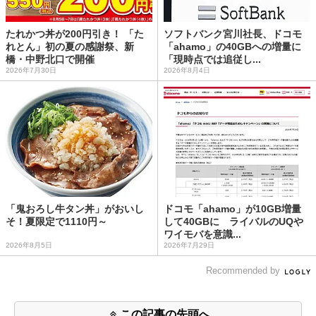
たれかつ丼が200円引き！ 「た
ソフトバンク宮川社長、ドコモ
れとん」初の夏の感謝祭、新
「ahamo」の40GBへの増量に
橋・中野北口で開催
「現時点では追従し...
2026年7月30日
2026年8月4日
「鬼おろし牛タン丼」がおいし
ドコモ「ahamo」が10GB増量
そ！夏限定で1110円～
して40GBに ライバルのUQや
ワイモバを意識...
2026年8月5日
2026年7月29日
Recommended by
この記事の先頭へ