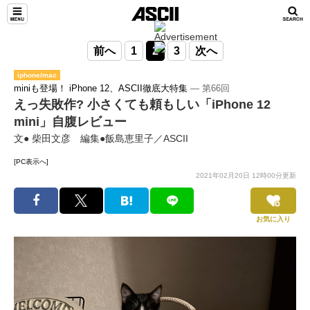
前へ
1
2
3
次へ
iphone/mac
miniも登場！ iPhone 12、ASCII徹底大特集
― 第66回
えっ失敗作? 小さくても頼もしい「iPhone 12
mini」自腹レビュー
文● 柴田文彦 編集●飯島恵里子／ASCII
[PC表示へ]
2021年02月20日 12時00分更新
お気に入り