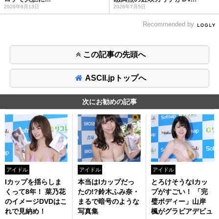
2026年6月13日
2026年7月5日
Recommended by
この記事の先頭へ
ASCII.jpトップへ
次にお勧めの記事
アイドル
アイドル
アイドル
とろけそうなIカッ
Iカップを揺らしま
本当はIカップだっ
プがすごい！ 「完
くって8年！ 菜乃花
たの!?鈴木ふみ奈・
璧ボディー」山岸
のイメージDVDはこ
まるで暗号のような
楓がグラビアデビュ
れで見納め！
写真集