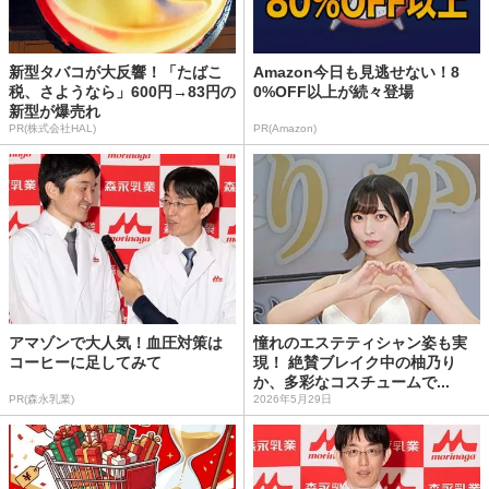
新型タバコが大反響！「たばこ
Amazon今日も見逃せない！8
税、さようなら」600円→83円の
0%OFF以上が続々登場
新型が爆売れ
PR(株式会社HAL)
PR(Amazon)
アマゾンで大人気！血圧対策は
憧れのエステティシャン姿も実
コーヒーに足してみて
現！ 絶賛ブレイク中の柚乃り
か、多彩なコスチュームで...
PR(森永乳業)
2026年5月29日