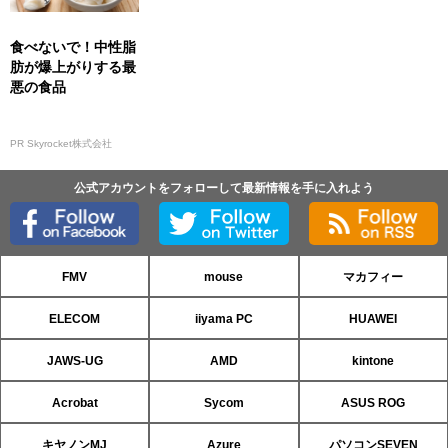
食べないで！中性脂
肪が爆上がりする最
悪の食品
PR Skyrocket株式会社
公式アカウントをフォローして最新情報を手に入れよう
FMV
mouse
マカフィー
ELECOM
iiyama PC
HUAWEI
JAWS-UG
AMD
kintone
Acrobat
Sycom
ASUS ROG
キヤノンMJ
Azure
パソコンSEVEN