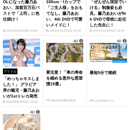
OLになった藤乃あ
100cm・Iカップで
「ぜんぜん現役でい
おい、加賀百万石バ
「ご主人様」をおも
ける」制服姿も必
ストで「上司」に色
てなし。藤乃あお
見。藤乃あおいが5t
仕掛け！
い、4th DVDで可愛
h DVDで母校に赴任
いメイドに！
した先生に！
2021年06月18日 20:00
2021年10月04日 20:00
2021年12月04日 19:00
AD
AD
アイドル
要注意！「車の寿命
最短5分で接続
を縮める意外な悪習
「めっちゃキスしま
慣19選」
した！」 グラビア
界の寵児・藤乃あお
いが1stトレカ発売
PR Skyrocket株式会社
PR LotusFlare Inc
2022年02月04日 20:00
AD