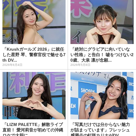
「Krushガールズ 2026」に就任
「絶対にグラビアに向いていな
した星野 琴、警察官役で魅せる7
い性格」と告白！ 嘘をつけない2
th DV...
0歳、大泉 凛が念願...
2026年6月4日
2026年5月8日
「LIZM PALETTE」解散ライブ
「写真だけでは分からない魅力
直前！ 愛河莉音が初めての沖縄
が詰まっています」フレッシュ
ロケで大胆に...
感満点の虹咲カリナがDV...