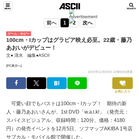
前へ
1
2
次へ
ゲーム・ホビー
100cm・Iカップはグラビア映え必至。22歳・藤乃
あおいがデビュー！
文● 清水 編集●ASCII
[PC表示へ]
2020年12月09日 22時00分更新
お気に入り
可愛い顔でもバストは100cm・Iカップ！ 期待の新
人・藤乃あおいさんが、1st DVD「w.a.l.k!」（発売元：
スパイスビジュアル、収録時間：120分、価格：4180
円）の発売イベントを12月5日、ソフマップAKIBA 1号店
サブカル・モバイル館で開催した。