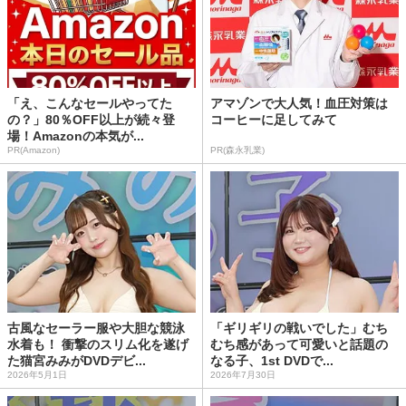
「え、こんなセールやってた
アマゾンで大人気！血圧対策は
の？」80％OFF以上が続々登
コーヒーに足してみて
場！Amazonの本気が...
PR(Amazon)
PR(森永乳業)
古風なセーラー服や大胆な競泳
「ギリギリの戦いでした」むち
水着も！ 衝撃のスリム化を遂げ
むち感があって可愛いと話題の
た猫宮みみがDVDデビ...
なる子、1st DVDで...
2026年5月1日
2026年7月30日