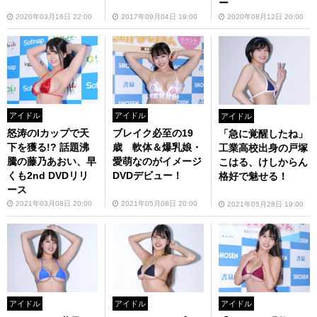
ー
2020年08月12日 20:00
2020年03月16日 22:00
2017年09月04日 19:00
アイドル
アイドル
アイドル
怒涛のIカップで天
ブレイク必至の19
「急に覚醒したね」
下を獲る!? 話題沸
歳 軟体＆爆乳娘・
工業高校出身の戸塚
騰の藤乃あおい、早
愛萌なのがイメージ
こはる、けしからん
くも2nd DVDリリ
DVDデビュー！
格好で魅せる！
ース
2021年03月08日 20:00
2021年05月08日 20:00
2021年05月28日 19:00
アイドル
アイドル
アイドル