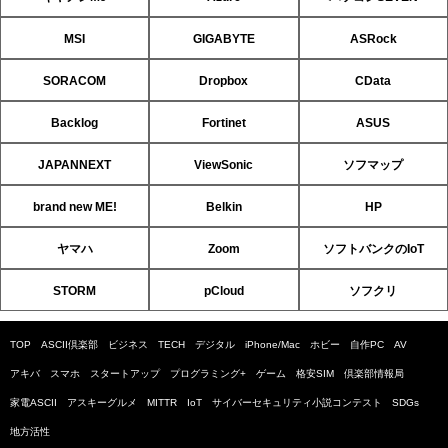
MSI
GIGABYTE
ASRock
SORACOM
Dropbox
CData
Backlog
Fortinet
ASUS
JAPANNEXT
ViewSonic
ソフマップ
brand new ME!
Belkin
HP
ヤマハ
Zoom
ソフトバンクのIoT
STORM
pCloud
ソフクリ
TOP
ASCII倶楽部
ビジネス
TECH
デジタル
iPhone/Mac
ホビー
自作PC
AV
アキバ
スマホ
スタートアップ
プログラミング+
ゲーム
格安SIM
倶楽部情報局
家電ASCII
アスキーグルメ
MITTR
IoT
サイバーセキュリティ小説コンテスト
SDGs
地方活性