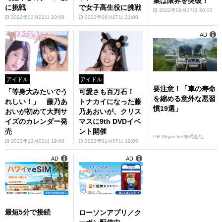
集は限界を突破！
に挑戦
で女子高生役に挑戦
2022年09月17日 20:00
2022年03月22日 20:00
2022年06月27日 21:00
AD
アイドル
アイドル
要注意！「車の寿命
「等身大みたいでう
可愛さも百万石！
を縮める意外な悪習
れしい！」 藤乃あ
トナカイになった藤
慣19選」
おいが初めて大判サ
乃あおいが、クリス
イズのカレンダー発
マスに9th DVDイベ
売
ント開催
PR Skyrocket株式会社
2022年12月02日 19:00
2023年01月07日 19:00
AD
AD
最短5分で接続
ローソンアプリ／ク