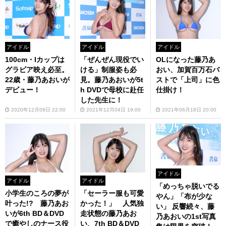
アイドル
アイドル
アイドル
100cm・Iカップは
「ぜんぜん現役でい
OLになった藤乃あ
グラビア映え必至。
ける」制服姿も必
おい、加賀百万石バ
22歳・藤乃あおいが
見。藤乃あおいが5t
ストで「上司」に色
デビュー！
h DVDで母校に赴任
仕掛け！
した先生に！
2020年12月09日 22:00
2021年12月04日 19:00
2021年06月18日 20:00
アイドル
アイドル
アイドル
「めっちゃ脱いでる
小学生のころの夢が
「セーラー服も可愛
やん」「布が少な
叶った!? 藤乃あお
かった！」 人気独
い」 反響続々、藤
いが6th BD＆DVD
走状態の藤乃あお
乃あおいの1st写真
で癒やしのナース役
い、7th BD＆DVD