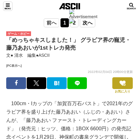
前へ
1
2
次へ
ゲーム・ホビー
「めっちゃキスしました！」 グラビア界の寵児・
藤乃あおいが1stトレカ発売
文● 清水 編集●ASCII
[PC表示へ]
2022年02月04日 20時00分更新
お気に入り
100cm・Iカップの「加賀百万石バスト」で2021年のグ
ラビア界を盛り上げた藤乃あおい（ふじの・あおい）さ
んが、「藤乃あおい ファースト・トレーディングカー
ド」（発売元：ヒッツ、価格：1BOX 6600円）の発売記
念イベントを1月29日、神保町の書泉グランデで開催し