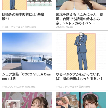
肌悩みの根本改善には“基底
国境を越える「ふみにゃん」旋
膜”！
風。台湾でも話題の鈴木ふみ
奈、5thトレカのイベント...
PR(エリクシール on 美的.com)
2026年7月24日
シェア別荘「COCO VILLA Own
やるべきケアがわかっていれ
ers」3選
ば、肌の未来はもっと明るい！
PR(COCO VILLA on GOETHE)
PR(エリクシール on 美的.com)