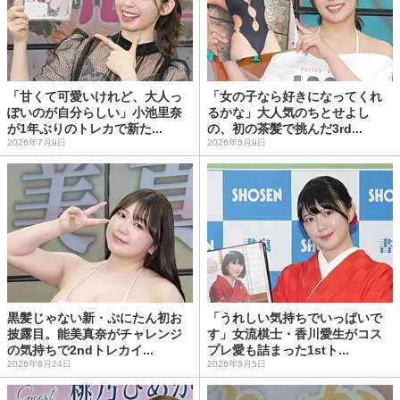
「甘くて可愛いけれど、大人っ
「女の子なら好きになってくれ
ぽいのが自分らしい」小池里奈
るかな」大人気のちとせよし
が1年ぶりのトレカで新た...
の、初の茶髪で挑んだ3rd...
2026年7月9日
2026年5月9日
黒髪じゃない新・ぷにたん初お
「うれしい気持ちでいっぱいで
披露目。能美真奈がチャレンジ
す」女流棋士・香川愛生がコス
の気持ちで2ndトレカイ...
プレ愛も詰まった1stト...
2026年6月24日
2026年5月5日