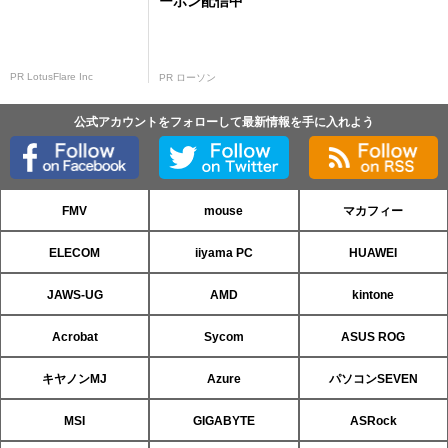
ーポン配信中
PR LotusFlare Inc
PR ローソン
公式アカウントをフォローして最新情報を手に入れよう
FMV
mouse
マカフィー
ELECOM
iiyama PC
HUAWEI
JAWS-UG
AMD
kintone
Acrobat
Sycom
ASUS ROG
キヤノンMJ
Azure
パソコンSEVEN
MSI
GIGABYTE
ASRock