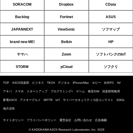
SORACOM
Dropbox
CData
Backlog
Fortinet
ASUS
JAPANNEXT
ViewSonic
ソフマップ
brand new ME!
Belkin
HP
ヤマハ
Zoom
ソフトバンクのIoT
STORM
pCloud
ソフクリ
TOP
ASCII倶楽部
ビジネス
TECH
デジタル
iPhone/Mac
ホビー
自作PC
AV
アキバ
スマホ
スタートアップ
プログラミング+
ゲーム
格安SIM
倶楽部情報局
家電ASCII
アスキーグルメ
MITTR
IoT
サイバーセキュリティ小説コンテスト
SDGs
地方活性
サイトポリシー
プライバシーポリシー
運営会社
お問い合わせ
広告掲載
© KADOKAWA ASCII Research Laboratories, Inc. 2026