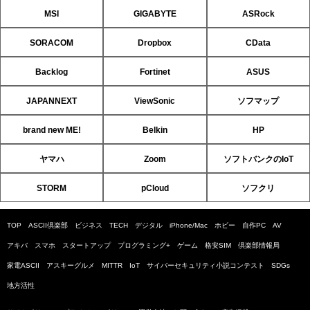
MSI
GIGABYTE
ASRock
SORACOM
Dropbox
CData
Backlog
Fortinet
ASUS
JAPANNEXT
ViewSonic
ソフマップ
brand new ME!
Belkin
HP
ヤマハ
Zoom
ソフトバンクのIoT
STORM
pCloud
ソフクリ
TOP
ASCII倶楽部
ビジネス
TECH
デジタル
iPhone/Mac
ホビー
自作PC
AV
アキバ
スマホ
スタートアップ
プログラミング+
ゲーム
格安SIM
倶楽部情報局
家電ASCII
アスキーグルメ
MITTR
IoT
サイバーセキュリティ小説コンテスト
SDGs
地方活性