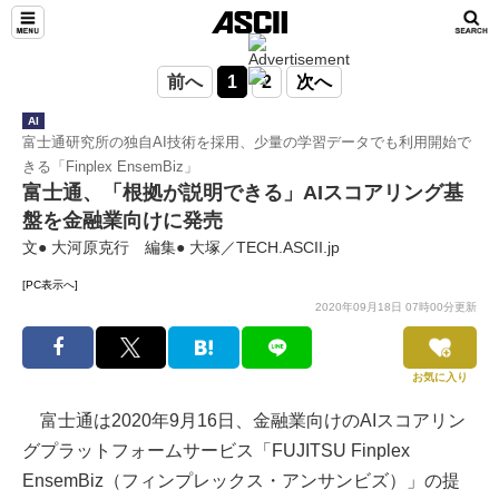
前へ
1
2
次へ
AI
富士通研究所の独自AI技術を採用、少量の学習データでも利用開始で
きる「Finplex EnsemBiz」
富士通、「根拠が説明できる」AIスコアリング基
盤を金融業向けに発売
文● 大河原克行 編集● 大塚／TECH.ASCII.jp
[PC表示へ]
2020年09月18日 07時00分更新
お気に入り
富士通は2020年9月16日、金融業向けのAIスコアリン
グプラットフォームサービス「FUJITSU Finplex
EnsemBiz（フィンプレックス・アンサンビズ）」の提