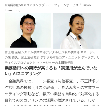
金融業向けAIスコアリングプラットフォームサービス「Finplex
EnsemBiz」
富士通 金融システム事業本部デジタルビジネス事業部 マネージャー
の朱 偉氏、富士通研究所 デジタル革新コア・ユニット データアナリ
ティクスプロジェクト マネージャーの太田唯子氏
業務活用への期待が高まるも「実運用が進んでいな
い」AIスコアリング
金融業界では、ローン審査（与信審査）、不正請求／
詐欺行為の検知（リスク評価）、見込み客への営業マー
ケティング活動など、幅広い業務を自動化／効率化する
目的でAIスコアリングの活用が検討されている。しか