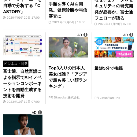
手順を導くAIを開
自動で分析する「C
キュリティの研究開
発。健康診断や与信
ASTORY」
発が必要か、富士通
審査に
フェローが語る
2020年09月29日 17:00
2021年02月04日 18:30
2022年11月29日 07:00
AD
AD
ビジネス・開発
Top3入りの日本人
最短5分で接続
富士通、自然言語に
美女は誰？「アジア
よる指示でAIイノベ
で最も美しい顔ラン
ーションコンポーネ
キング」
ントを自動生成する
技術を開発
PR Skyrocket株式会社
PR LotusFlare Inc
2023年10月12日 07:00
AD