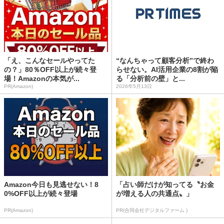
「え、こんなセールやってた
“なんちゃって顧客分析”で終わ
の？」80％OFF以上が続々登
らせない。AI活用企業の8割が陥
場！Amazonの本気が...
る「分析前の壁」と...
PR(Amazon)
2026年5月13日
Amazon今日も見逃せない！8
「占い師だけが知ってる〝お金
0%OFF以上が続々登場
が増える人の共通点〟」
PR(Amazon)
PR(合同会社デジタルファーム )