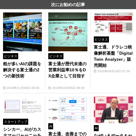
次にお勧めの記事
ビジネス
富士通、ドラレコ映
像解析基盤「Digital
ビジネス
ビジネス
Twin Analyzer」販
粗が多いAIの課題を
富士通が歴代未達の
売開始
解決する富士通の2
営業利益率10％をD
2020年09月16日 07:00
つの新技術
X企業として目指す
2019年11月06日 09:00
2019年10月09日 09:00
スタートアップ
AI
AI
シンカー、AIがカス
富士通、改善までの
タマージャーニーを
なぜいまデータ＆セ