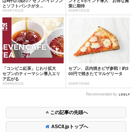
は時代の流れ!? セブン-イレブン
ントとVポイント導入 お得な施
とソフトバンクがタ...
策に期待
2026年7月31日
2026年7月31日
「コンビニ紅茶」じわり拡大
セブン、店内焼きピザ参戦！約3
セブンのティーマシン導入エリ
00円で焼きたてマルゲリータ
ア広がる
2026年6月22日
2026年7月29日
Recommended by
この記事の先頭へ
ASCII.jpトップへ