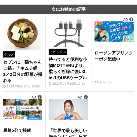
次にお勧めの記事
AD
トピックス
ローソンアプリ／ク
グルメ
ーポン配信中
持ってると便利な小
セブンに「鶏ちゃん
物MOTTERUより、
こ鍋」「キムチ鍋」
柔らく断線に強い3-
1／2日分の野菜が採
in-1のUSBケーブル
れる
PR ローソン
2020年09月28日 17:30
2020年09月26日 15:00
AD
AD
最短5分で接続
「世界で最も美しい
顔ランキング」日本