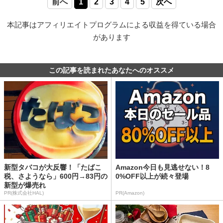
前へ
1
2
3
4
5
次へ
本記事はアフィリエイトプログラムによる収益を得ている場合
があります
この記事を読まれたあなたへのオススメ
新型タバコが大反響！「たばこ
Amazon今日も見逃せない！8
税、さようなら」600円→83円の
0%OFF以上が続々登場
新型が爆売れ
PR(株式会社HAL)
PR(Amazon)