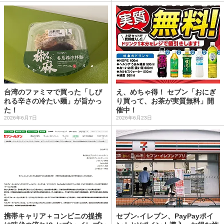
台湾のファミマで買った「しび
え、めちゃ得！ セブン「おにぎ
れる辛さの冷たい麺」が旨かっ
り買って、お茶が実質無料」開
た！
催中！
2026年6月7日
2026年6月23日
携帯キャリア＋コンビニの提携
セブン-イレブン、PayPayポイ