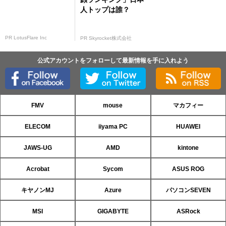
人トップは誰？
PR LotusFlare Inc
PR Skyrocket株式会社
公式アカウントをフォローして最新情報を手に入れよう
FMV
mouse
マカフィー
ELECOM
iiyama PC
HUAWEI
JAWS-UG
AMD
kintone
Acrobat
Sycom
ASUS ROG
キヤノンMJ
Azure
パソコンSEVEN
MSI
GIGABYTE
ASRock