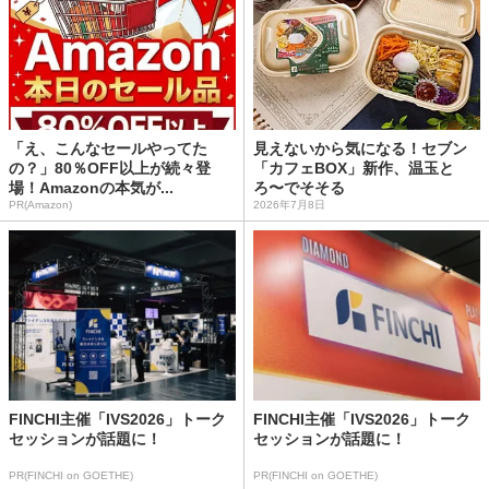
「え、こんなセールやってた
見えないから気になる！セブン
の？」80％OFF以上が続々登
「カフェBOX」新作、温玉と
場！Amazonの本気が...
ろ〜でそそる
PR(Amazon)
2026年7月8日
FINCHI主催「IVS2026」トーク
FINCHI主催「IVS2026」トーク
セッションが話題に！
セッションが話題に！
PR(FINCHI on GOETHE)
PR(FINCHI on GOETHE)