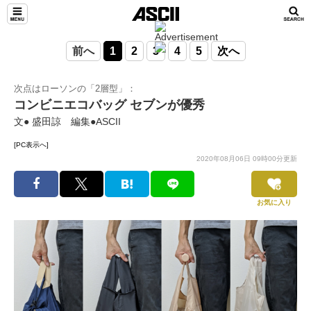
前へ
1
2
3
4
5
次へ
次点はローソンの「2層型」：
コンビニエコバッグ セブンが優秀
文● 盛田諒 編集●ASCII
[PC表示へ]
2020年08月06日 09時00分更新
お気に入り