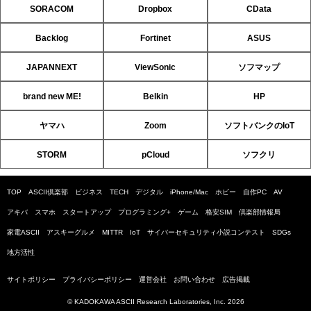
SORACOM
Dropbox
CData
Backlog
Fortinet
ASUS
JAPANNEXT
ViewSonic
ソフマップ
brand new ME!
Belkin
HP
ヤマハ
Zoom
ソフトバンクのIoT
STORM
pCloud
ソフクリ
TOP
ASCII倶楽部
ビジネス
TECH
デジタル
iPhone/Mac
ホビー
自作PC
AV
アキバ
スマホ
スタートアップ
プログラミング+
ゲーム
格安SIM
倶楽部情報局
家電ASCII
アスキーグルメ
MITTR
IoT
サイバーセキュリティ小説コンテスト
SDGs
地方活性
サイトポリシー
プライバシーポリシー
運営会社
お問い合わせ
広告掲載
© KADOKAWA ASCII Research Laboratories, Inc. 2026