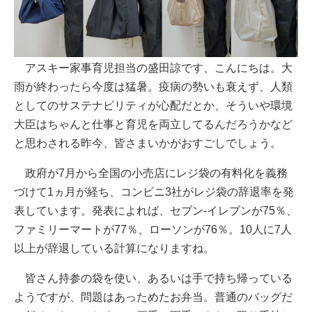
アスキー家事育児担当の盛田諒です、こんにちは。大
雨が終わったら今度は猛暑。疫病の勢いも衰えず、人類
としてのサステナビリティが心配だとか、そういや環境
大臣はちゃんと仕事と育児を両立してるんだろうかなど
と思わされる昨今、皆さまいかがおすごしでしょう。
政府が7月から全国の小売店にレジ袋の有料化を義務
づけて1ヵ月が経ち、コンビニ3社がレジ袋の辞退率を発
表しています。発表によれば、セブン-イレブンが75％、
ファミリーマートが77％、ローソンが76％。10人に7人
以上が辞退している計算になりますね。
皆さん持参の袋を使い、あるいは手で持ち帰っている
ようですが、問題はあっためたお弁当。普通のバッグだ