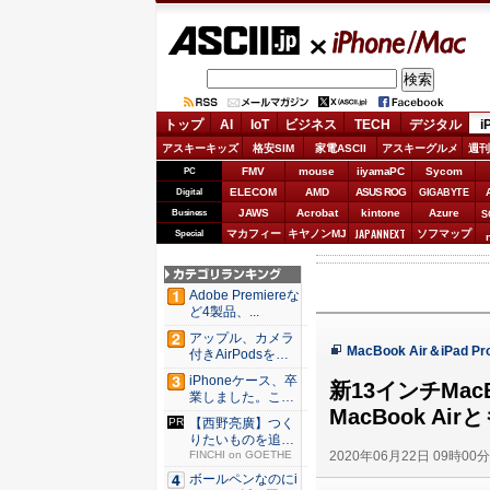
ASCII.jp
iPhone/Mac
トップ
AI
IoT
ビジネス
TECH
デジタル
i
アスキーキッズ
格安SIM
家電ASCII
アスキーグルメ
週刊
FMV
mouse
iiyamaPC
Sycom
PC
ELECOM
AMD
ASUS ROG
Digital
GIGABYTE
JAWS
Acrobat
kintone
Azure
Business
S
JAPANNEXT
マカフィー
キヤノンMJ
ソフマップ
Special
Adobe Premiereな
ど4製品、...
アップル、カメラ
MacBook Air＆iP
付きAirPodsを年
内...
iPhoneケース、卒
新13インチMac
業しました。これ
MacBook Ai
か...
【西野亮廣】つく
りたいものを追求
2020年06月22日 09時00
できる環...
FINCHI on GOETHE
ボールペンなのにi