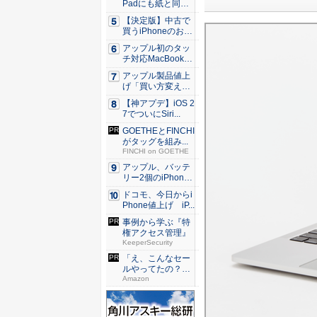
Padにも紙と同じ
滑ら...
【決定版】中古で
買うiPhoneのおす
す...
アップル初のタッ
チ対応MacBook、
早...
アップル製品値上
げ「買い方変え
る」9割超...
【神アプデ】iOS 2
7でついにSiri...
GOETHEとFINCHI
がタッグを組み...
FINCHI on GOETHE
アップル、バッテ
リー2個のiPhone
準...
ドコモ、今日からi
Phone値上げ iP...
事例から学ぶ『特
権アクセス管理』
KeeperSecurity
「え、こんなセー
ルやってたの？」
80％O...
Amazon