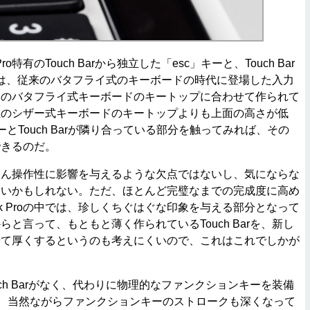
ro特有のTouch Barから独立した「esc」キーと、Touch Bar
Barは、従来のバタフライ式のキーボードの時代に登場した入力
そのバタフライ式キーボードのキートップに合わせて作られて
在のシザー式キーボードのキートップよりも上面の高さが低
ーとTouch Barが隣り合っている部分を触ってみれば、その
できるのだ。
ん操作性に影響を与えるような欠点ではないし、気にならな
ないかもしれない。ただ、ほとんど完璧なまでの完成度に高め
ok Proの中では、珍しくちぐはぐな印象を与える部分となって
と言って、もともと薄く作られているTouch Barを、新し
せて厚くするというのも考えにくいので、これはこれでしかが
ch Barがなく、代わりに物理的なファンクションキーを装備
irでは、当然ながらファンクションキーのストロークも深くなって