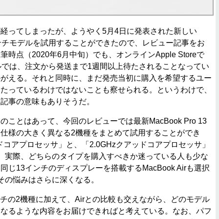
経ってしまったが、ようやく5月4日に発表された新しい
の13インチモデルを試用することができたので、レビュー記事をお
点（2020年6月中旬）でも、オンラインApple Storeで
ルでは、注文から発送まで1週間以上待たされることなってい
かがえる。それと同時に、まだ発売当初に購入を希望するユー
わたっているわけではないことも察せられる。というわけで、
ー記事の意味もありそうだ。
とはあって、今回のレビューでは最新MacBook Pro 13
仕様の大きく異なる2機種をまとめて試用することができ
ッドコアプロセッサ」と、「2.0GHzクアッドコアプロセッサ」
。実際、どちらのタイプを購入すべきか迷っている人も少な
じ13インチのディスプレーを搭載するMacBook Airも選択
その悩みはさらに深くなる。
ンチの2機種に加えて、Airとの比較も交えながら、どのモデル
になるような内容をお届けできればと考えている。なお、パフ