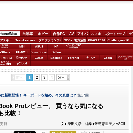
Phone/Mac
自動車
ホビー
自作PC
AV
アキバ
スマホ
ゲ
スタートアップ
アスキー
TeamLeaders
プログラミング+
SDGs
地方活性
PUACL2026
ChallengersJP
パソコン
ゲーミングPC
MSI
ASUS
HP
STORM
SEVEN
ASRock
HUAWEI
ViewSonic
Belkin
ソフトバンクの
Dropbox
CData
Backlog
Fortinet
ヤマハ
Zoom
ORACOM
IoT
brand
pCloud
new ME!
前へ
1
2
3
4
次へ
ad Proに新型登場！ キーボードを始め、その真価は？
第17回
Book Proレビュー、 買うなら気になる
rとも比較！
分更新
文● 柴田文彦 編集●飯島恵里子／ASCII