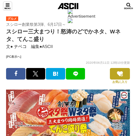
グルメ
スシロー創業祭第3弾、6月17日～
スシロー三大まつり！怒涛のどでかネタ、Wネ
タ、てんこ盛り
文●
ナベコ
編集●ASCII
[PC表示へ]
2020年06月11日 12時10分更新
お気に入り