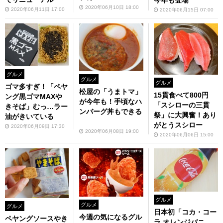
今年も登場
2020年06月10日 18:00
2020年06月11日 17:00
2020年06月15日 07:00
グルメ
グルメ
グルメ
ゴマ多すぎ！「ペヤ
松屋の「うまトマ」
15貫食べて800円
ング黒ゴマMAXや
が今年も！手頃なハ
「スシローの三貫
きそば」むっ…ラー
ンバーグ丼もできる
祭」に大興奮！あり
油がきいている
がとうスシロー
2020年06月09日 17:30
2020年06月08日 19:00
2020年06月06日 15:00
グルメ
グルメ
グルメ
日本初「コカ・コー
今週の気になるグル
ペヤングソースやき
ラ オレンジバニ