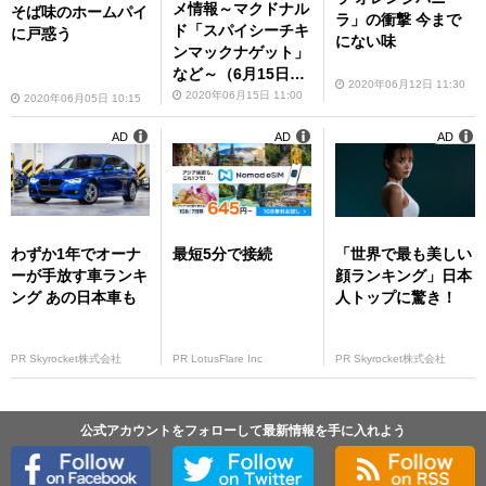
メ情報～マクドナル
そば味のホームパイ
ラ」の衝撃 今まで
ド「スパイシーチキ
に戸惑う
にない味
ンマックナゲット」
など～（6月15日～
2020年06月12日 11:30
6月21日）
2020年06月15日 11:00
2020年06月05日 10:15
AD
AD
AD
わずか1年でオーナ
最短5分で接続
「世界で最も美しい
ーが手放す車ランキ
顔ランキング」日本
ング あの日本車も
人トップに驚き！
PR Skyrocket株式会社
PR LotusFlare Inc
PR Skyrocket株式会社
公式アカウントをフォローして最新情報を手に入れよう