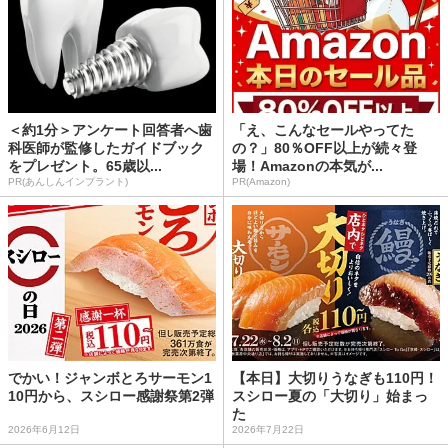
＜約1分＞アンケート回答者へ歯
「え、こんなセールやってた
科医師が監修したガイドブック
の？」80％OFF以上が続々登
をプレゼント。65歳以...
場！Amazonの本気が...
PR(あんしんインプラント)
PR(Amazon)
でかい！ジャンボとろサーモン1
【本日】大切りうなぎも110円！
10円から、スシロー感謝祭第2弾
スシロー夏の「大切り」始まっ
た
2026年6月12日
2026年7月22日