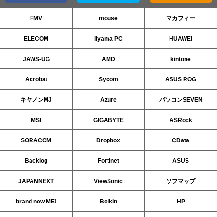
FMV
mouse
マカフィー
ELECOM
iiyama PC
HUAWEI
JAWS-UG
AMD
kintone
Acrobat
Sycom
ASUS ROG
キヤノンMJ
Azure
パソコンSEVEN
MSI
GIGABYTE
ASRock
SORACOM
Dropbox
CData
Backlog
Fortinet
ASUS
JAPANNEXT
ViewSonic
ソフマップ
brand new ME!
Belkin
HP