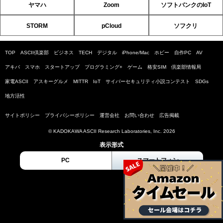
ヤマハ
Zoom
ソフトバンクのIoT
STORM
pCloud
ソフクリ
TOP
ASCII倶楽部
ビジネス
TECH
デジタル
iPhone/Mac
ホビー
自作PC
AV
アキバ
スマホ
スタートアップ
プログラミング+
ゲーム
格安SIM
倶楽部情報局
家電ASCII
アスキーグルメ
MITTR
IoT
サイバーセキュリティ小説コンテスト
SDGs
地方活性
サイトポリシー
プライバシーポリシー
運営会社
お問い合わせ
広告掲載
© KADOKAWA ASCII Research Laboratories, Inc. 2026
表示形式
PC
スマートフォン