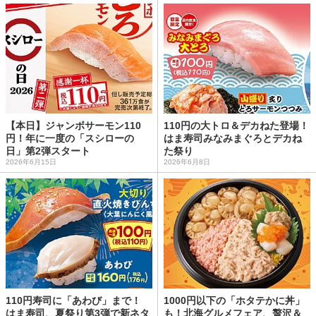
【本日】ジャンボサーモン110
110円の大トロ＆デカねた登場！
円！年に一度の「スシローの
はま寿司みなみまぐろとデカね
日」第2弾スタート
た祭り
2026年6月15日
2026年6月8日
110円寿司に「あわび」まで！
1000円以下の「ホタテかに丼」
はま寿司、夏祭り第3弾で新ネタ
も！北海グルメフェア、贅沢＆