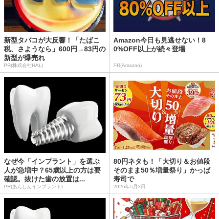
新型タバコが大反響！「たばこ
Amazon今日も見逃せない！8
税、さようなら」600円→83円の
0%OFF以上が続々登場
新型が爆売れ
PR(株式会社HAL)
PR(Amazon)
なぜ今「インプラント」を選ぶ
80円ネタも！「大切り＆お値段
人が急増中？65歳以上の方は要
そのまま50％増量祭り」かっぱ
確認。抜けた歯の放置は...
寿司で
PR(あんしんインプラント)
2026年5月3日