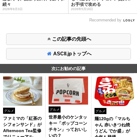
続々
お手頃で攻める
2026年8月3日
2026年5月19日
Recommended by
この記事の先頭へ
ASCII.jpトップへ
次にお勧めの記事
グルメ
グルメ
グルメ
世界最小のケンタッ
ファミマの「紅茶の
麺120gの「マルち
キー「ポップコーン
シフォンサンド」が
ゃん 赤いきつね焼
チキン」っておいし
Afternoon Tea監修
うどん でか盛」が
いの？
でリニューアル