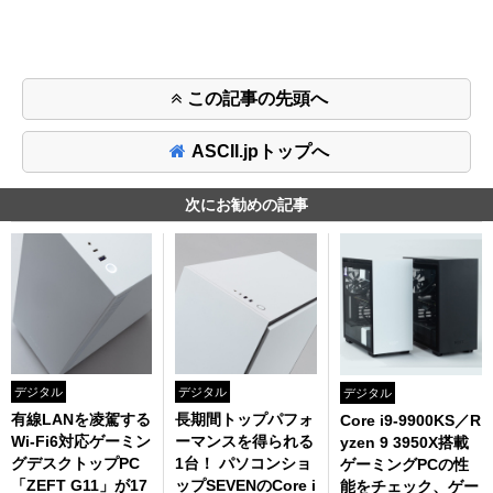
この記事の先頭へ
ASCII.jpトップへ
次にお勧めの記事
デジタル
デジタル
デジタル
有線LANを凌駕する
長期間トップパフォ
Core i9-9900KS／R
Wi-Fi6対応ゲーミン
ーマンスを得られる
yzen 9 3950X搭載
グデスクトップPC
1台！ パソコンショ
ゲーミングPCの性
「ZEFT G11」が17
ップSEVENのCore i
能をチェック、ゲー