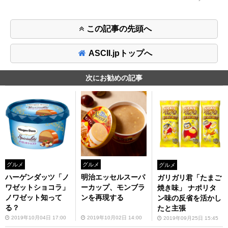
この記事の先頭へ
ASCII.jpトップへ
次にお勧めの記事
グルメ
グルメ
グルメ
ハーゲンダッツ「ノ
明治エッセルスーパ
ガリガリ君「たまご
ワゼットショコラ」
ーカップ、モンブラ
焼き味」 ナポリタ
ノワゼット知って
ンを再現する
ン味の反省を活かし
る？
たと主張
2019年10月04日 17:00
2019年10月02日 14:00
2019年09月25日 15:45