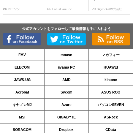
PR ローソン
PR LotusFlare Inc
PR Skyrocket株式会社
公式アカウントをフォローして最新情報を手に入れよう
FMV
mouse
マカフィー
ELECOM
iiyama PC
HUAWEI
JAWS-UG
AMD
kintone
Acrobat
Sycom
ASUS ROG
キヤノンMJ
Azure
パソコンSEVEN
MSI
GIGABYTE
ASRock
SORACOM
Dropbox
CData