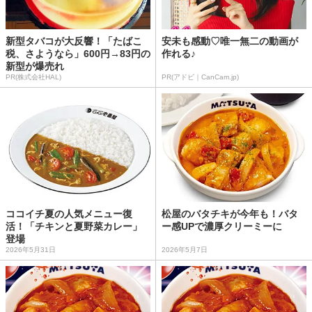
新型タバコが大反響！「たばこ
安未も感動♡唯一無二の動画が
税、さようなら」600円→83円の
作れる♪
新型が爆売れ
PR(株式会社HAL)
PR(アドビ｜CanCam.jp)
ココイチ夏の人気メニュー復
松屋のバタチキが今年も！バタ
活！「チキンと夏野菜カレー」
ー感UPで濃厚クリーミーに
登場
2026年5月31日
2026年5月7日