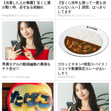
【当選した人が暴露】宝くじ運
【宝くじ何年も買って一度も当
が動く時、必ずある前触れ
たらない人へ】原因、はっきり
してます
PR(合同会社デジタルファーム )
PR(合同会社デジタルファーム )
専属モデルの動画編集の裏側を
ゴロッとチキン×焙煎スパイス！
チラ見せ♡
ココイチ数量限定カレーがおい
しそう
PR(アドビ｜CanCam.jp)
2026年5月30日