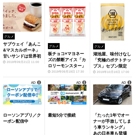
グルメ
サブウェイ「あんこ
グルメ
グルメ
&マスカルポーネ」
板チョコ×マヨネー
湖池屋、味付けなし
甘いサンドは世界初
ズの禁断アイス「カ
「究極のポテトチッ
2019年09月21日 11:00
ロリーモンスター」
プス」セブン限定
2019年09月19日 17:30
2019年10月16日 17:00
AD
AD
AD
ローソンアプリ／ク
最短5分で接続
「たった1年でオー
ーポン配信中
ナーが手放してしま
う車ランキング」
あの日本車も登場