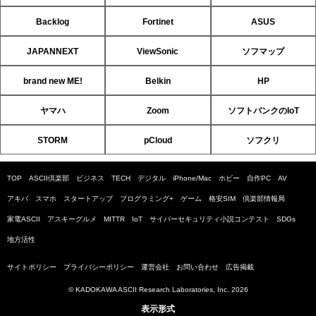
Backlog
Fortinet
ASUS
JAPANNEXT
ViewSonic
ソフマップ
brand new ME!
Belkin
HP
ヤマハ
Zoom
ソフトバンクのIoT
STORM
pCloud
ソフクリ
TOP
ASCII倶楽部
ビジネス
TECH
デジタル
iPhone/Mac
ホビー
自作PC
AV
アキバ
スマホ
スタートアップ
プログラミング+
ゲーム
格安SIM
倶楽部情報局
家電ASCII
アスキーグルメ
MITTR
IoT
サイバーセキュリティ小説コンテスト
SDGs
地方活性
サイトポリシー
プライバシーポリシー
運営会社
お問い合わせ
広告掲載
© KADOKAWA ASCII Research Laboratories, Inc. 2026
表示形式