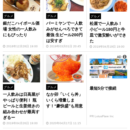
グルメ
グルメ
グルメ
銀だこハイボール酒
バーミヤンで一人飲
松屋で一人飲み！
場 女性の一人飲み
みがせんべろできて
小ビール180円と牛
にもぴったり
最強 生ビール200円
皿で激安酔いができ
は安すぎ
た
2018年12月28日 19:00
2019年03月01日 20:45
2019年04月19日 19:00
AD
グルメ
グルメ
最短5分で接続
一人飲みは日高屋が
なか卯「いくら丼」
やっぱり便利！ 瓶
いくら増量しま
ビールと生姜焼きの
す！“豪快盛”も用意
組み合わせが最高す
PR LotusFlare Inc
ぎるー
2019年04月26日 19:00
2020年04月17日 11:15