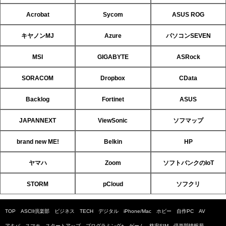
Acrobat
Sycom
ASUS ROG
キヤノンMJ
Azure
パソコンSEVEN
MSI
GIGABYTE
ASRock
SORACOM
Dropbox
CData
Backlog
Fortinet
ASUS
JAPANNEXT
ViewSonic
ソフマップ
brand new ME!
Belkin
HP
ヤマハ
Zoom
ソフトバンクのIoT
STORM
pCloud
ソフクリ
TOP
ASCII倶楽部
ビジネス
TECH
デジタル
iPhone/Mac
ホビー
自作PC
AV
アキバ
スマホ
スタートアップ
プログラミング+
ゲーム
格安SIM
倶楽部情報局