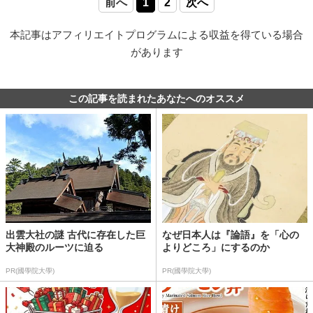
前へ
1
2
次へ
本記事はアフィリエイトプログラムによる収益を得ている場合
があります
この記事を読まれたあなたへのオススメ
出雲大社の謎 古代に存在した巨
なぜ日本人は『論語』を「心の
大神殿のルーツに迫る
よりどころ」にするのか
PR(國學院大學)
PR(國學院大學)