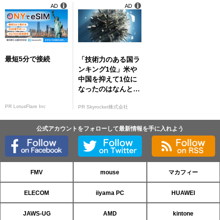
AD
AD
最短5分で接続
「技術力のある国ラ
ンキング1位」米や
中国を抑えて1位に
なったのはなんと…
PR LotusFlare Inc
PR Skyrocket株式会社
公式アカウントをフォローして最新情報を手に入れよう
FMV
mouse
マカフィー
ELECOM
iiyama PC
HUAWEI
JAWS-UG
AMD
kintone