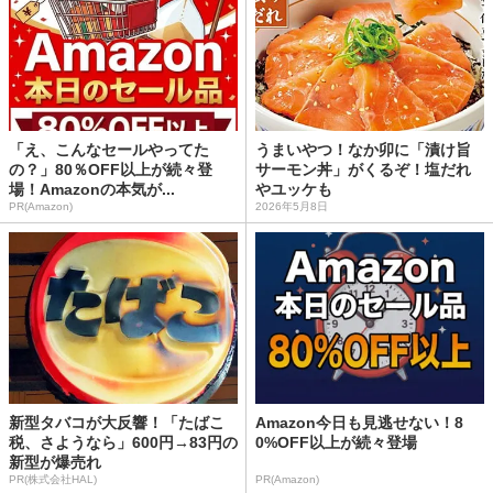
「え、こんなセールやってた
うまいやつ！なか卯に「漬け旨
の？」80％OFF以上が続々登
サーモン丼」がくるぞ！塩だれ
場！Amazonの本気が...
やユッケも
PR(Amazon)
2026年5月8日
新型タバコが大反響！「たばこ
Amazon今日も見逃せない！8
税、さようなら」600円→83円の
0%OFF以上が続々登場
新型が爆売れ
PR(株式会社HAL)
PR(Amazon)