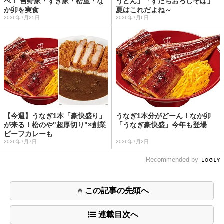
べ！ 吉野家・すき家・松屋・な
うどん」「すだちおろしそば」
か卯を実食
夏はこれだよね～
2026年7月25日
2026年7月6日
【今週】うなぎ1本「豪快盛り」
うなぎ1本分がどーん！なか卯
が来る！松のや"超厚切り"×創業
「うなぎ豪快盛」今年も登場
ビーフカレーも
2026年7月7日
2026年7月2日
Recommended by
この記事の先頭へ
連載目次へ