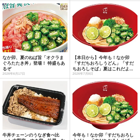
なか卯、夏のねば旨「オクラま
【本日から】今年も！なか卯
ぐろたたき丼」登場！ 特盛もあ
「すだちおろしうどん」「すだ
るぞ
ちおろしそば」夏はこれだよ...
2026年6月17日
2026年7月8日
牛丼チェーンのうなぎ食べ比
今年も！なか卯「すだちおろし