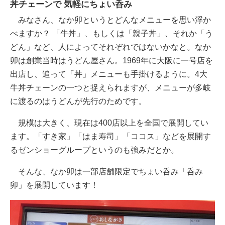
丼チェーンで 気軽にちょい呑み
みなさん、なか卯というとどんなメニューを思い浮か
べますか？ 「牛丼」、もしくは「親子丼」、それか「う
どん」など、人によってそれぞれではないかなと。なか
卯は創業当時はうどん屋さん。1969年に大阪に一号店を
出店し、追って「丼」メニューも手掛けるように。4大
牛丼チェーンの一つと捉えられますが、メニューが多岐
に渡るのはうどんが先行のためです。
規模は大きく、現在は400店以上を全国で展開してい
ます。「すき家」「はま寿司」「ココス」などを展開す
るゼンショーグループというのも強みだとか。
そんな、なか卯は一部店舗限定でちょい呑み「呑み
卯」を展開しています！