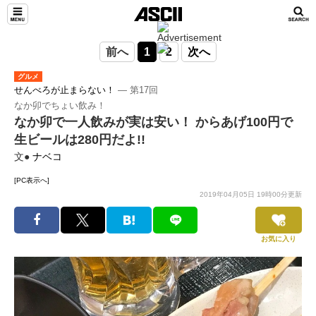
前へ
1
2
次へ
グルメ
せんべろが止まらない！
― 第17回
なか卯でちょい飲み！
なか卯で一人飲みが実は安い！ からあげ100円で
生ビールは280円だよ!!
文●
ナベコ
[PC表示へ]
2019年04月05日 19時00分更新
お気に入り