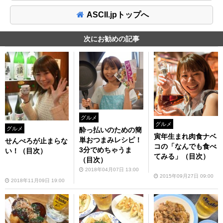
ASCII.jpトップへ
次にお勧めの記事
グルメ
グルメ
グルメ
酔っ払いのための簡
寅年生まれ肉食ナベ
単おつまみレシピ！
せんべろが止まらな
コの「なんでも食べ
3分でめちゃうま
い！（目次）
てみる」（目次）
（目次）
2018年04月07日 13:00
2015年09月27日 09:00
2018年11月09日 19:00