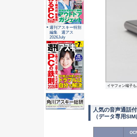
週刊アスキー特別
編集 週アス
2026July
イヤフォン端子も
人気の音声通話付
（データ専用SIM
OC