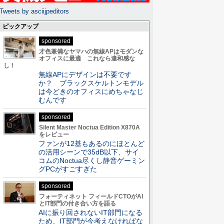
Tweets by asciijpeditors
ピックアップ
sponsored
才色兼備なヤマハの無線APはモダンな
オフィスに最適 これなら違和感な
し！
無線APにデザインは不要です
か？ ブラックスケルトンモデル
は今どきのオフィスにめちゃなじ
むんです
sponsored
Silent Master Noctua Edition X870A
をレビュー
ファンが12基もあるのにほとんど
の活用シーンで35dB以下、サイ
コムのNoctua尽くし静音ゲーミン
グPCがすごすぎた
sponsored
フォーティネット フィールドCTOがAI
とIT部門の付き合い方を語る
AIに振り回されないIT部門になる
ため、IT部門が今考えなければな