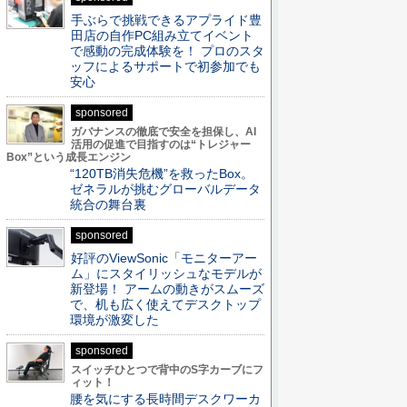
手ぶらで挑戦できるアプライド豊
田店の自作PC組み立てイベント
で感動の完成体験を！ プロのスタ
ッフによるサポートで初参加でも
安心
sponsored
ガバナンスの徹底で安全を担保し、AI
活用の促進で目指すのは“トレジャー
Box”という成長エンジン
“120TB消失危機”を救ったBox。
ゼネラルが挑むグローバルデータ
統合の舞台裏
sponsored
好評のViewSonic「モニターアー
ム」にスタイリッシュなモデルが
新登場！ アームの動きがスムーズ
で、机も広く使えてデスクトップ
環境が激変した
sponsored
スイッチひとつで背中のS字カーブにフ
ィット！
腰を気にする長時間デスクワーカ