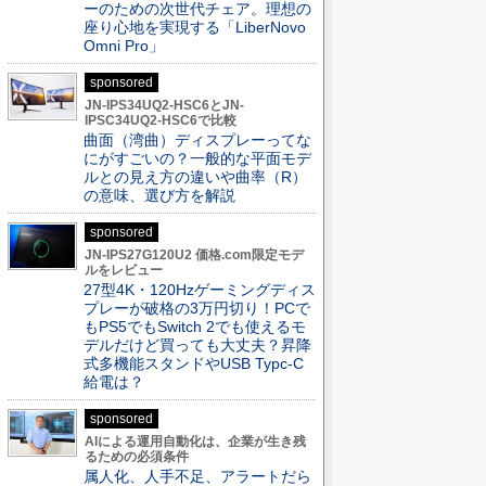
ーのための次世代チェア。理想の
座り心地を実現する「LiberNovo
Omni Pro」
sponsored
JN-IPS34UQ2-HSC6とJN-
IPSC34UQ2-HSC6で比較
曲面（湾曲）ディスプレーってな
にがすごいの？一般的な平面モデ
ルとの見え方の違いや曲率（R）
の意味、選び方を解説
sponsored
JN-IPS27G120U2 価格.com限定モデ
ルをレビュー
27型4K・120Hzゲーミングディス
プレーが破格の3万円切り！PCで
もPS5でもSwitch 2でも使えるモ
デルだけど買っても大丈夫？昇降
式多機能スタンドやUSB Typc-C
給電は？
sponsored
AIによる運用自動化は、企業が生き残
るための必須条件
属人化、人手不足、アラートだら