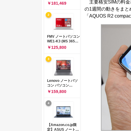
主要格安SIMの料金
コン 15-fd 15.6イン
￥181,469
チ インテル Core 5
の1週間の動きをまと
120U メモリ16GB
2
「AQUOS R2 co
SSD512GB
Windows 11
Microsoft Office
2024搭載 WPS
Office搭載 カメラシ
FMV ノートパソコン
ャッター 指紋認証 薄
WE1-K3 (MS 365
型 Copilotキー搭載
Personal/Copilotキ
￥125,800
ナチュラルシルバー
ー搭載/Win 11/15.6
(BJ0M5PA-AAAI)
型/Core
3
i5/16GB/SSD
512GB/ホワイト)
FMVWK3E15W_AZ
Lenovo ノートパソ
コン パソコン
IdeaPad Slim 3 14.0
￥159,800
インチ AMD
Ryzen™ 5 8640HS
4
メモリ16GB
SSD512GB
Microsoft 365 試用
版 Windows11 バッ
テリー駆動12.6時間
【Amazon.co.jp限
重量1.39kg ルナグレ
定】ASUS ノートパ