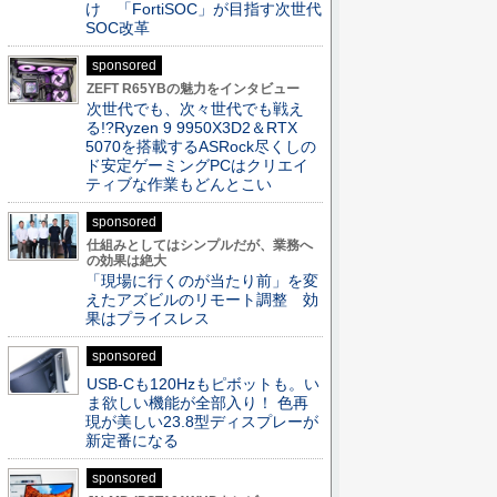
け 「FortiSOC」が目指す次世代
SOC改革
sponsored
ZEFT R65YBの魅力をインタビュー
次世代でも、次々世代でも戦え
る!?Ryzen 9 9950X3D2＆RTX
5070を搭載するASRock尽くしの
ド安定ゲーミングPCはクリエイ
ティブな作業もどんとこい
sponsored
仕組みとしてはシンプルだが、業務へ
の効果は絶大
「現場に行くのが当たり前」を変
えたアズビルのリモート調整 効
果はプライスレス
sponsored
USB-Cも120Hzもピボットも。い
ま欲しい機能が全部入り！ 色再
現が美しい23.8型ディスプレーが
新定番になる
sponsored