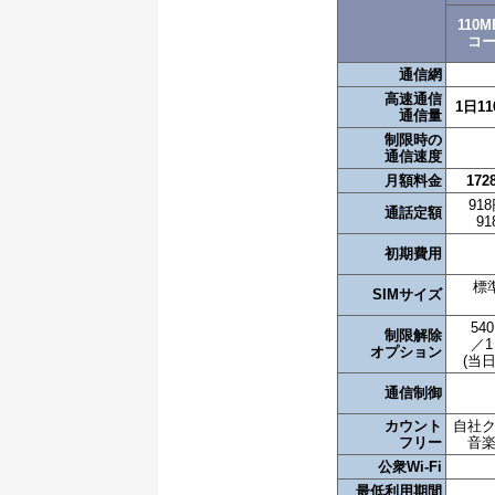
110M
コ
通信網
高速通信
1日11
通信量
制限時の
通信速度
月額料金
172
91
通話定額
9
初期費用
標準
SIMサイズ
54
制限解除
／1
オプション
(当日
通信制御
カウント
自社
フリー
音
公衆Wi-Fi
最低利用期間