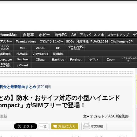
Phone/Mac
自動車
ホビー
自作PC
AV
アキバ
スマホ
ゲ
スタートアップ
アスキー
TeamLeaders
プログラミング+
SDGs
地方活性
PUACL2026
ChallengersJP
パソコン
ゲーミングPC
MSI
ASUS
HP
STORM
SEVEN
ASRock
HUAWEI
ViewSonic
Belkin
ソフトバンクの
Dropbox
CData
Backlog
Fortinet
ヤマハ
Zoom
ORACOM
IoT
brand
pCloud
new ME!
の料金と最新動向まとめ
第216回
とめ】防水・おサイフ対応の小型ハイエンド
 compact」がSIMフリーで登場！
分更新
文● オカモト／ASCII編集部
お気に入り
一覧