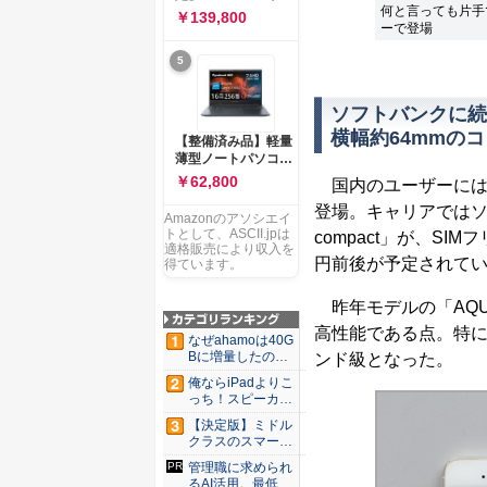
ー 83K9003JJP ノー
何と言っても片手で
ソコン Vivobook 15
￥139,800
トPC
ーで登場
M1502NAQ 15.6イ
ンチ AMD Ryzen 7
5
170 メモリ16GB
SSD 512GB
Microsoft 365
ソフトバンクに続
Personal (24か月版)
搭載 Windows 11 重
横幅約64mmの
【整備済み品】軽量
量1.7kg Wi-Fi 6E ク
薄型ノートパソコン
ワイエットブルー
dynabook G83 ■
￥62,800
国内のユーザーには待
M1502NAQ-
13.3型
R7165BUWS
登場。キャリアではソ
FHD(1920x1080) -
Amazonのアソシエイ
高性能第11世代Core
トとして、ASCII.jpは
compact」が、S
i5-1135G7 - メモリ
適格販売により収入を
円前後が予定されて
16GB - SSD 256GB
得ています。
- Webカメラ -
WiFi&Bluetooth -
昨年モデルの「AQUO
USB Type-C - MS
高性能である点。特に20
Office 2021 - Win11
なぜahamoは40G
搭載
Bに増量したの
ンド級となった。
か ...
俺ならiPadよりこ
っち！スピーカー
9個...
【決定版】ミドル
クラスのスマート
フォンの...
管理職に求められ
るAI活用。最低限