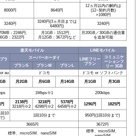
12ヵ月以内の解約は
8000円
8640円
(12−契約月数)
×1080円
3240円(3ヵ月目までは
3240円
3240円
6480円)
70MB：2246円、
月1GB：1512円、
月20GB／30GBの通信量
6GB：2322円
月12GB：3672円など
を追加可能
楽天モバイル
LINEモバイル
コミュニケ
スーパーホーダイ
Bプラ
LINEフリー
ーションフ
プラン
プランS
プランM
プランL
リー 3GB
r au
ドコモ
ドコモ or ソフトバンク
1GB
月2GB
月6GB
月14GB
月1GB
月3GB
bps
1Mbps※1
200kbps
2138円
3218円
5378円
8円
1296円
1825円
3218円※2
4298円※2
6458円※2
1回10
1回10分まで
950円(1回10分まで)
で)
3665円
3672円
標準、microSIM、
標準、microSIM、nanoSIM
nanoSIM