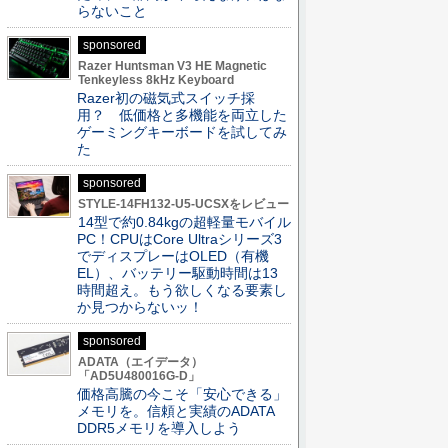
らないこと
sponsored
Razer Huntsman V3 HE Magnetic
Tenkeyless 8kHz Keyboard
Razer初の磁気式スイッチ採
用？ 低価格と多機能を両立した
ゲーミングキーボードを試してみ
た
sponsored
STYLE-14FH132-U5-UCSXをレビュー
14型で約0.84kgの超軽量モバイル
PC！CPUはCore Ultraシリーズ3
でディスプレーはOLED（有機
EL）、バッテリー駆動時間は13
時間超え。もう欲しくなる要素し
か見つからないッ！
sponsored
ADATA（エイデータ）
「AD5U480016G-D」
価格高騰の今こそ「安心できる」
メモリを。信頼と実績のADATA
DDR5メモリを導入しよう