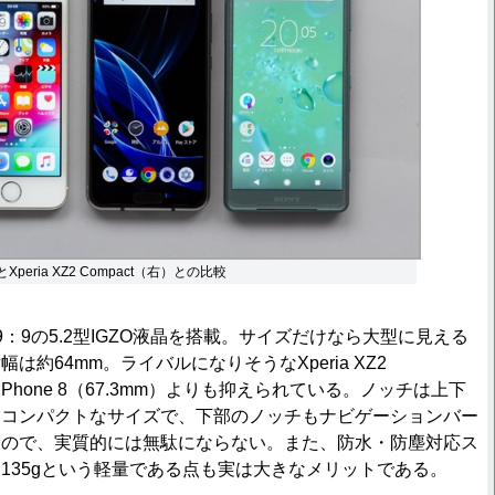
とXperia XZ2 Compact（右）との比較
：9の5.2型IGZO液晶を搭載。サイズだけなら大型に見える
は約64mm。ライバルになりそうなXperia XZ2
）、iPhone 8（67.3mm）よりも抑えられている。ノッチは上下
的コンパクトなサイズで、下部のノッチもナビゲーションバー
なので、実質的には無駄にならない。また、防水・防塵対応ス
135gという軽量である点も実は大きなメリットである。