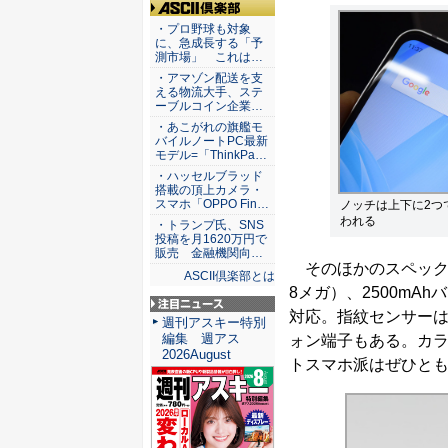
ASCII倶楽部
・プロ野球も対象
に、急成長する「予
測市場」 これは…
・アマゾン配送を支
える物流大手、ステ
ーブルコイン企業…
・あこがれの旗艦モ
バイルノートPC最新
モデル=「ThinkPa…
・ハッセルブラッド
搭載の頂上カメラ・
スマホ「OPPO Fin…
ノッチは上下に2つ
われる
・トランプ氏、SNS
投稿を月1620万円で
販売 金融機関向…
そのほかのスペックも
ASCII倶楽部とは
8メガ）、2500mAh
対応。指紋センサー
注目ニュース
週刊アスキー特別
編集 週アス
ォン端子もある。カラ
2026August
トスマホ派はぜひとも