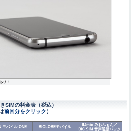
あり！
きSIMの料金表（税込）
は
前回分をクリック
）
IIJmio みおふぉん／
N モバイル ONE
BIGLOBEモバイル
BIC SIM 音声通話パック