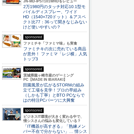
JN-MD-IPST101WHDをレビュー
2万1980円のタッチ対応10.1型モ
バイルディスプレー、ワイド
HD（1540×720ドット）＆アスペ
クト比77：36って聞きなじみない
けど使いやすいの？
sponsored
ファミチキ「ファミマ味」も実食
ファミチキの次に売れている商品
が意外！ ファミマ「レジ横」人気
トップ3
sponsored
茨城県龍ヶ崎市産のゲーミング
PC【MADE IN IBARAKI】
田園風景が広がるSTORMの組み
立て工場を見学！プロの早組み
（しかも丁寧）とBTO PCならで
はの特注PCパーツに大興奮
sponsored
ビジネスIT環境が大きく変わる中で、
情シスさんの悩みも変化している？
「IT機器が高すぎる」「熟練メン
バー不在で分からない」… 情シス