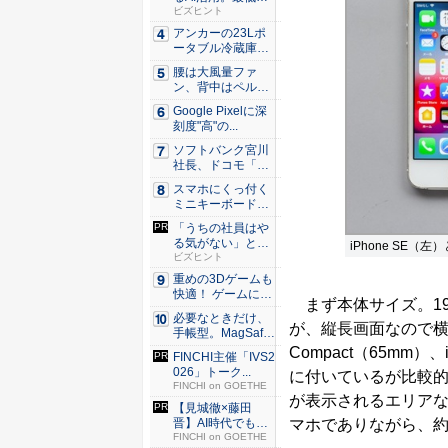
やるべ...
ビズヒント
アンカーの23Lポ
ータブル冷蔵庫が
Ama...
腰は大風量ファ
ン、背中はペルチ
ェ冷却。ダ...
Google Pixelに深
刻度"高"の...
ソフトバンク宮川
社長、ドコモ「ah
amo...
スマホにくっ付く
ミニキーボード！
触ってわ...
「うちの社員はや
る気がない」と嘆
iPhone SE（左）
くリーダ...
ビズヒント
重めの3Dゲームも
快適！ ゲームに強
まず本体サイズ。19
いH...
必要なときだけ、
が、縦長画面なので横幅
手帳型。MagSaf
e・...
Compact（65mm
FINCHI主催「IVS2
026」トーク...
に付いているが比較
FINCHI on GOETHE
が表示されるエリア
【見城徹×藤田
マホでありながら、約
晋】AI時代でも変
わらない...
FINCHI on GOETHE