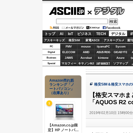
ASCII.jp
デジタル
トップ
AI
IoT
ビジネス
TECH
デジタル
i
アスキーキッズ
格安SIM
家電ASCII
アスキーグルメ
週刊
FMV
mouse
iiyamaPC
Sycom
PC
ELECOM
AMD
ASUS ROG
Digital
GIGABYTE
JAWS
Acrobat
kintone
Azure
Business
S
JAPANNEXT
マカフィー
キヤノンMJ
ソフマップ
Special
Amazon売れ筋
格安SIM＆格安スマホ
ランキング「ノ
ートパソコン」
（在庫あり）
【格安スマホま
「AQUOS R2
1
2019年02月10日 15時00
【Amazon.co.jp限
定】HP ノートパソ