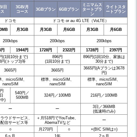
ミニマムス
B/日
3GB/月
ライトスタ
3GBプラン
6GBプラン
タートプラ
ース
コース
ートプラン
ン
ドコモ
ドコモ or au 4G LTE（VoLTE）
0MB
月3GB
月3GB
月6GB
月3GB
月6GB
200kbps
200kbps
200kbps
8円
1944円
1728円
2322円
1728円
2397円
8円(1回10分まで)
896円
896円(1回10分、家族は
18円(トップ3)等
(1回10分まで)
30分まで)
3665円(Aプランは3678
3665円
3665円
円)
、microSIM、
標準、microSIM、
標準、microSIM、
nanoSIM
nanoSIM
nanoSIM
0円
540円／
日
324円／100MB
216円／100MB
500MB
中)
3日／366MB
ー
ー
(低速時のみ)
クラウドサービス、
＋月518円でYouTube、
ー
楽配信サービス等
AbemaTVなど
○
月270円
○
×(BIC SIMは○)
6ヵ月
1年
2ヵ月