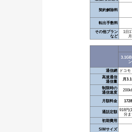
契約解除料
転出手数料
その他プラン
1日1
など
月
3.1G
ン
通信網
ドコモ o
高速通信
月3.
通信量
制限時の
200k
通信速度
月額料金
172
918円(
通話定額
分ま
初期費用
SIMサイズ