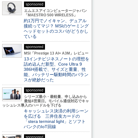
sponsored
エムエスアイコンピュータージャパン
「MAESTRO 500 WIRELESS」
約1万円でノイキャン、デュアル
接続ってマジ？ MSIのゲーミング
ヘッドセットのコスパがどうかし
ている
sponsored
MSI「Prestige 13 AI+ A3M」レビュー
13インチビジネスノートの理想を
詰め込んだ新型、Core Ultra 9
386H搭載で、サイズと重量、性
能、バッテリー駆動時間のバラン
スが絶妙だった
sponsored
シリーズ最小・最軽量、申し込みから
最短4営業日。モバイル通信対応でキャ
ッシュレス導入のハードルを下げる
キャッシュレス決済の利用シーン
を広げる 三井住友カードの
「stera terminal light」とソフト
バンクのIoT回線
sponsored