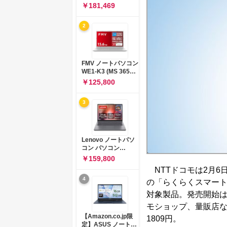
コン 15-fd 15.6イン
￥181,469
チ インテル Core 5
120U メモリ16GB
2
SSD512GB
Windows 11
Microsoft Office
2024搭載 WPS
Office搭載 カメラシ
FMV ノートパソコン
ャッター 指紋認証 薄
WE1-K3 (MS 365
型 Copilotキー搭載
Personal/Copilotキ
￥125,800
ナチュラルシルバー
ー搭載/Win 11/15.6
(BJ0M5PA-AAAI)
型/Core
3
i5/16GB/SSD
512GB/ホワイト)
FMVWK3E15W_AZ
Lenovo ノートパソ
コン パソコン
IdeaPad Slim 3 14.0
￥159,800
インチ AMD
NTTドコモは2月6
Ryzen™ 5 8640HS
4
メモリ16GB
の「らくらくスマートフォ
SSD512GB
対象製品。発売開始は
Microsoft 365 試用
版 Windows11 バッ
モショップ、量販店な
テリー駆動12.6時間
【Amazon.co.jp限
1809円。
重量1.39kg ルナグレ
定】ASUS ノートパ