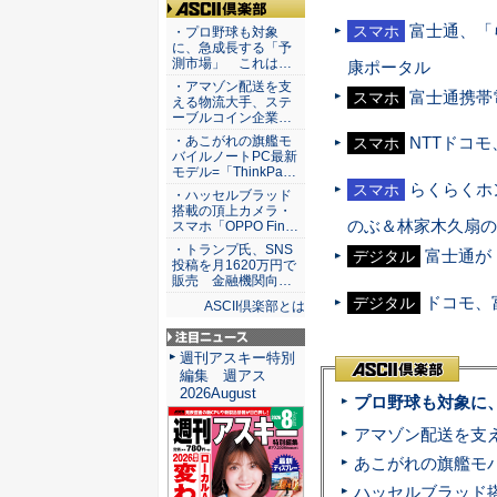
ASCII倶楽部
富士通、「
スマホ
・プロ野球も対象
に、急成長する「予
測市場」 これは…
康ポータル
・アマゾン配送を支
富士通携帯
スマホ
える物流大手、ステ
ーブルコイン企業…
・あこがれの旗艦モ
NTTドコモ
スマホ
バイルノートPC最新
モデル=「ThinkPa…
らくらくホ
スマホ
・ハッセルブラッド
搭載の頂上カメラ・
のぶ＆林家木久扇の
スマホ「OPPO Fin…
・トランプ氏、SNS
富士通が
デジタル
投稿を月1620万円で
販売 金融機関向…
ドコモ、富
デジタル
ASCII倶楽部とは
注目ニュース
週刊アスキー特別
編集 週アス
2026August
プロ野球も対象に