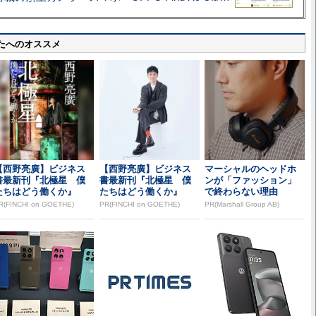
たへのオススメ
【西野亮廣】ビジネス
【西野亮廣】ビジネス
マーシャルのヘッドホ
書最新刊『北極星 僕
書最新刊『北極星 僕
ンが「ファッション」
たちはどう働くか』
たちはどう働くか』
で終わらない理由
R(FINCHI on GOETHE)
PR(FINCHI on GOETHE)
PR(Marshall Group AB)