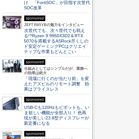
け 「FortiSOC」が目指す次世代
SOC改革
sponsored
ZEFT R65YBの魅力をインタビュー
次世代でも、次々世代でも戦え
る!?Ryzen 9 9950X3D2＆RTX
5070を搭載するASRock尽くしの
ド安定ゲーミングPCはクリエイ
ティブな作業もどんとこい
sponsored
仕組みとしてはシンプルだが、業務へ
の効果は絶大
「現場に行くのが当たり前」を変
えたアズビルのリモート調整 効
果はプライスレス
sponsored
USB-Cも120Hzもピボットも。い
ま欲しい機能が全部入り！ 色再
現が美しい23.8型ディスプレーが
新定番になる
sponsored