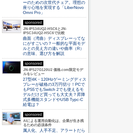
ーのための次世代チェア。理想の
座り心地を実現する「LiberNovo
Omni Pro」
sponsored
JN-IPS34UQ2-HSC6とJN-
IPSC34UQ2-HSC6で比較
曲面（湾曲）ディスプレーってな
にがすごいの？一般的な平面モデ
ルとの見え方の違いや曲率（R）
の意味、選び方を解説
sponsored
JN-IPS27G120U2 価格.com限定モデ
ルをレビュー
27型4K・120Hzゲーミングディス
プレーが破格の3万円切り！PCで
もPS5でもSwitch 2でも使えるモ
デルだけど買っても大丈夫？昇降
式多機能スタンドやUSB Typc-C
給電は？
sponsored
AIによる運用自動化は、企業が生き残
るための必須条件
属人化、人手不足、アラートだら