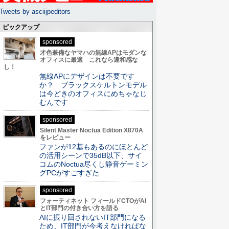
Tweets by asciijpeditors
ピックアップ
sponsored
才色兼備なヤマハの無線APはモダンな
オフィスに最適 これなら違和感な
し！
無線APにデザインは不要です
か？ ブラックスケルトンモデル
は今どきのオフィスにめちゃなじ
むんです
sponsored
Silent Master Noctua Edition X870A
をレビュー
ファンが12基もあるのにほとんど
の活用シーンで35dB以下、サイ
コムのNoctua尽くし静音ゲーミン
グPCがすごすぎた
sponsored
フォーティネット フィールドCTOがAI
とIT部門の付き合い方を語る
AIに振り回されないIT部門になる
ため、IT部門が今考えなければな