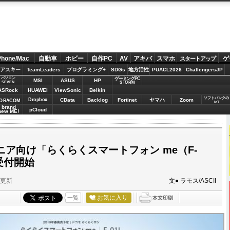
Phone/Mac
自動車
ホビー
自作PC
AV
アキバ
スマホ
ゲ
スタートアップ
アスキー
TeamLeaders
プログラミング+
SDGs
地方活性
PUACL2026
ChallengersJP
パソコン
ゲーミングPC
MSI
ASUS
HP
STORM
SEVEN
ASRock
HUAWEI
ViewSonic
Belkin
ソフトバンクの
Dropbox
CData
Backlog
Fortinet
ヤマハ
Zoom
ORACOM
IoT
brand
pCloud
new ME!
ニア向け「らくらくスマートフォン me（F-
受付開始
分更新
文● ラモス/ASCII
お気に入り
一覧