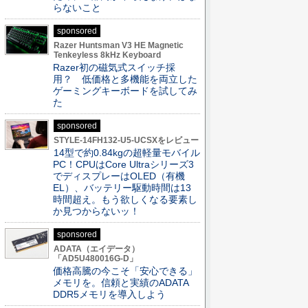
らないこと
sponsored
Razer Huntsman V3 HE Magnetic
Tenkeyless 8kHz Keyboard
Razer初の磁気式スイッチ採
用？ 低価格と多機能を両立した
ゲーミングキーボードを試してみ
た
sponsored
STYLE-14FH132-U5-UCSXをレビュー
14型で約0.84kgの超軽量モバイル
PC！CPUはCore Ultraシリーズ3
でディスプレーはOLED（有機
EL）、バッテリー駆動時間は13
時間超え。もう欲しくなる要素し
か見つからないッ！
sponsored
ADATA（エイデータ）
「AD5U480016G-D」
価格高騰の今こそ「安心できる」
メモリを。信頼と実績のADATA
DDR5メモリを導入しよう