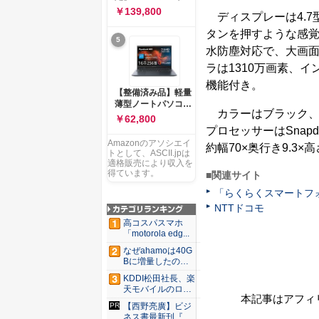
ー 83K9003JJP ノー
ソコン Vivobook 15
￥139,800
トPC
ディスプレーは4.7
M1502NAQ 15.6イ
ンチ AMD Ryzen 7
タンを押すような感
5
170 メモリ16GB
水防塵対応で、大画
SSD 512GB
Microsoft 365
ラは1310万画素、
Personal (24か月版)
機能付き。
搭載 Windows 11 重
【整備済み品】軽量
量1.7kg Wi-Fi 6E ク
薄型ノートパソコン
ワイエットブルー
カラーはブラック、ゴー
dynabook G83 ■
￥62,800
M1502NAQ-
13.3型
プロセッサーはSnapd
R7165BUWS
FHD(1920x1080) -
Amazonのアソシエイ
約幅70×奥行き9.3×
高性能第11世代Core
トとして、ASCII.jpは
i5-1135G7 - メモリ
適格販売により収入を
16GB - SSD 256GB
得ています。
■関連サイト
- Webカメラ -
「らくらくスマートフォン
WiFi&Bluetooth -
USB Type-C - MS
NTTドコモ
Office 2021 - Win11
高コスパスマホ
搭載
「motorola edg...
なぜahamoは40G
Bに増量したの
か ...
KDDI松田社長、楽
天モバイルのロー
本記事はアフィ
ミン...
【西野亮廣】ビジ
ネス書最新刊『北