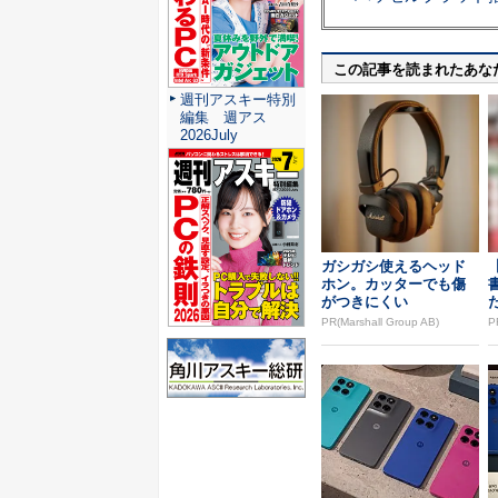
この記事を読まれたあな
週刊アスキー特別
編集 週アス
2026July
ガシガシ使えるヘッド
ホン。カッターでも傷
がつきにくい
PR(Marshall Group AB)
P