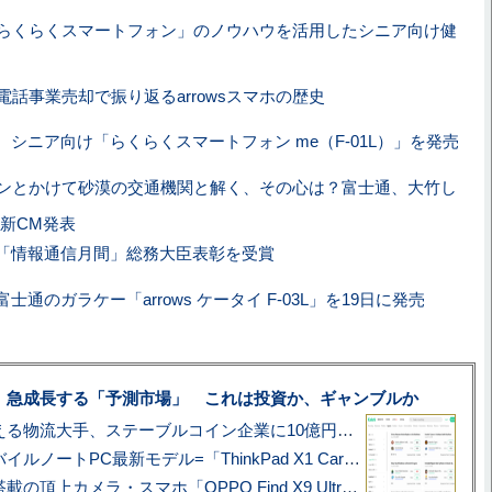
らくらくスマートフォン」のノウハウを活用したシニア向け健
電話事業売却で振り返るarrowsスマホの歴史
、シニア向け「らくらくスマートフォン me（F-01L）」を発売
ンとかけて砂漠の交通機関と解く、その心は？富士通、大竹し
新CM発表
「情報通信月間」総務大臣表彰を受賞
士通のガラケー「arrows ケータイ F-03L」を19日に発売
、急成長する「予測市場」 これは投資か、ギャンブルか
アマゾン配送を支える物流大手、ステーブルコイン企業に10億円投資のワケ
あこがれの旗艦モバイルノートPC最新モデル=「ThinkPad X1 Carbon Gen 14 Aura Edition」実機レビュー
ハッセルブラッド搭載の頂上カメラ・スマホ「OPPO Find X9 Ultra」実写レビュー=プロが本気で徹底撮影しました!!