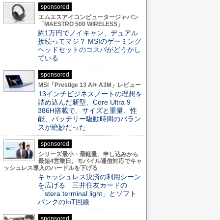
sponsored
エムエスアイコンピュータージャパン
「MAESTRO 500 WIRELESS」
約1万円でノイキャン、デュアル
接続ってマジ？ MSIのゲーミング
ヘッドセットのコスパがどうかし
ている
sponsored
MSI「Prestige 13 AI+ A3M」レビュー
13インチビジネスノートの理想を
詰め込んだ新型、Core Ultra 9
386H搭載で、サイズと重量、性
能、バッテリー駆動時間のバラン
スが絶妙だった
sponsored
シリーズ最小・最軽量、申し込みから
最短4営業日。モバイル通信対応でキャ
ッシュレス導入のハードルを下げる
キャッシュレス決済の利用シーン
を広げる 三井住友カードの
「stera terminal light」とソフト
バンクのIoT回線
sponsored