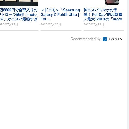
3万8800円で全部入りの
＜ドコモ＞「Samsung
神コスパスマホの予
モトローラ新作「moto
Galaxy Z Fold8 Ultra |
感！ FeliCa／防水防塵
g37」がコスパ最強すぎ
Fol...
／最大120Hzの「moto
る
g3...
026年7月24日
2026年7月23日
2026年7月29日
Recommended by