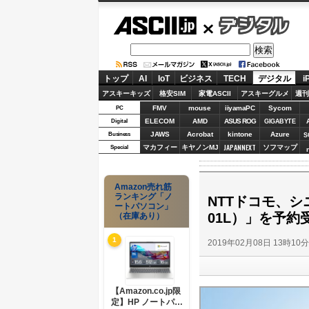
ASCII.jp
デジタル
トップ
AI
IoT
ビジネス
TECH
デジタル
i
アスキーキッズ
格安SIM
家電ASCII
アスキーグルメ
週刊
FMV
mouse
iiyamaPC
Sycom
PC
ELECOM
AMD
ASUS ROG
Digital
GIGABYTE
JAWS
Acrobat
kintone
Azure
Business
S
JAPANNEXT
マカフィー
キヤノンMJ
ソフマップ
Special
Amazon売れ筋
ランキング「ノ
NTTドコモ、シ
ートパソコン」
01L）」を予約
（在庫あり）
1
2019年02月08日 13時10
【Amazon.co.jp限
定】HP ノートパソ