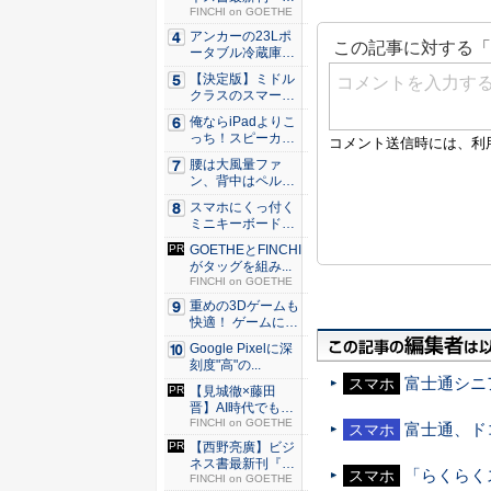
極星 僕...
FINCHI on GOETHE
アンカーの23Lポ
ータブル冷蔵庫が
Ama...
【決定版】ミドル
クラスのスマート
フォンの...
俺ならiPadよりこ
っち！スピーカー
9個...
腰は大風量ファ
ン、背中はペルチ
ェ冷却。ダ...
スマホにくっ付く
ミニキーボード！
触ってわ...
GOETHEとFINCHI
がタッグを組み...
FINCHI on GOETHE
重めの3Dゲームも
快適！ ゲームに強
いH...
Google Pixelに深
刻度"高"の...
富士通シニ
スマホ
【見城徹×藤田
晋】AI時代でも変
わらない...
FINCHI on GOETHE
富士通、ド
スマホ
【西野亮廣】ビジ
ネス書最新刊『北
「らくらくス
スマホ
極星 僕...
FINCHI on GOETHE