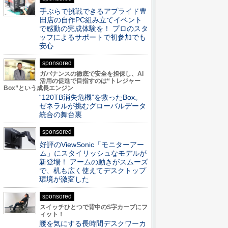
手ぶらで挑戦できるアプライド豊
田店の自作PC組み立てイベント
で感動の完成体験を！ プロのスタ
ッフによるサポートで初参加でも
安心
sponsored
ガバナンスの徹底で安全を担保し、AI
活用の促進で目指すのは“トレジャー
Box”という成長エンジン
“120TB消失危機”を救ったBox。
ゼネラルが挑むグローバルデータ
統合の舞台裏
sponsored
好評のViewSonic「モニターアー
ム」にスタイリッシュなモデルが
新登場！ アームの動きがスムーズ
で、机も広く使えてデスクトップ
環境が激変した
sponsored
スイッチひとつで背中のS字カーブにフ
ィット！
腰を気にする長時間デスクワーカ