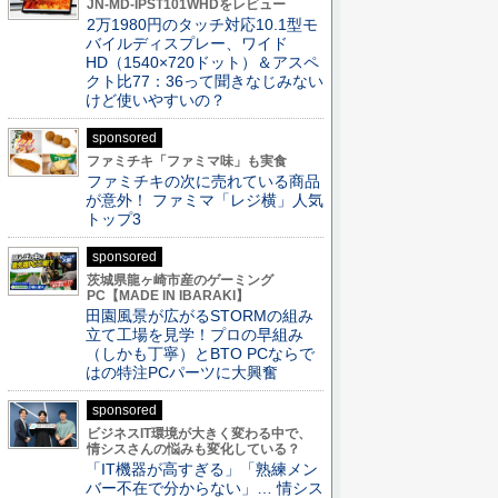
JN-MD-IPST101WHDをレビュー
2万1980円のタッチ対応10.1型モ
バイルディスプレー、ワイド
HD（1540×720ドット）＆アスペ
クト比77：36って聞きなじみない
けど使いやすいの？
sponsored
ファミチキ「ファミマ味」も実食
ファミチキの次に売れている商品
が意外！ ファミマ「レジ横」人気
トップ3
sponsored
茨城県龍ヶ崎市産のゲーミング
PC【MADE IN IBARAKI】
田園風景が広がるSTORMの組み
立て工場を見学！プロの早組み
（しかも丁寧）とBTO PCならで
はの特注PCパーツに大興奮
sponsored
ビジネスIT環境が大きく変わる中で、
情シスさんの悩みも変化している？
「IT機器が高すぎる」「熟練メン
バー不在で分からない」… 情シス