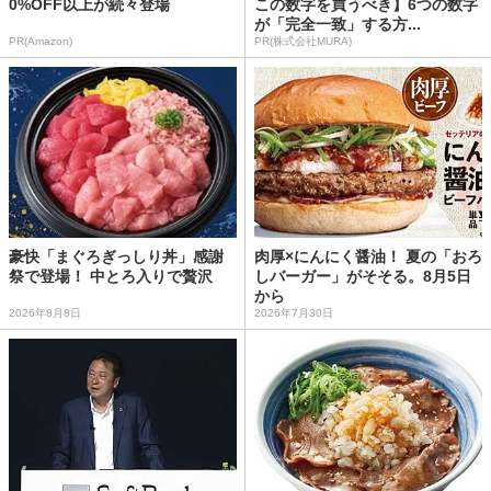
0%OFF以上が続々登場
この数字を買うべき】6つの数字
が「完全一致」する方...
PR(Amazon)
PR(株式会社MURA)
豪快「まぐろぎっしり丼」感謝
肉厚×にんにく醤油！ 夏の「おろ
祭で登場！ 中とろ入りで贅沢
しバーガー」がそそる。8月5日
から
2026年8月8日
2026年7月30日