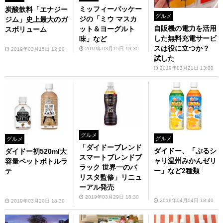
ミッフィーパッケー
炭酸飲料「エナジー
グルメ
ジの「ミウ マスカ
ジム」史上最大のガ
自販機の電力を活用
ット＆ヨーグルト
スボリューム
した無料充電サービ
味」など
スは役に立つか？
2019年03月15日 19:30
2019年03月15日 12:00
試した
2019年03月21日 13:00
グルメ
グルメ
グルメ
「ダイドーブレンド
ダイドー、「ぷるシ
ダイドー初520ml大
スマートブレンドブ
ャリ温州みかんゼリ
容量ペットボトルラ
ラック 世界一のバ
ー」など2種類
テ
リスタ監修」リニュ
ーアル発売
2019年03月29日 18:30
2019年04月04日 18:40
2019年03月20日 18:30