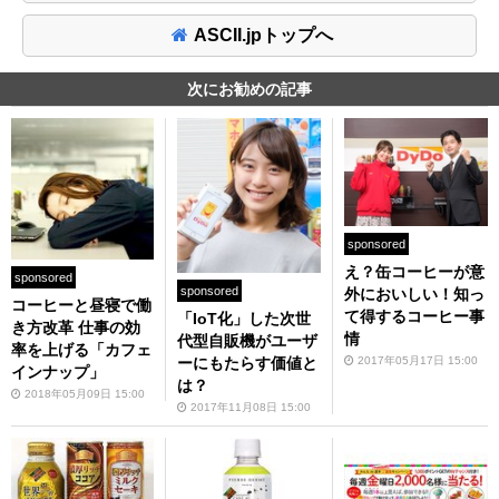
ASCII.jpトップへ
次にお勧めの記事
sponsored
え？缶コーヒーが意
sponsored
sponsored
外においしい！知っ
コーヒーと昼寝で働
て得するコーヒー事
「IoT化」した次世
き方改革 仕事の効
情
代型自販機がユーザ
率を上げる「カフェ
2017年05月17日 15:00
ーにもたらす価値と
インナップ」
は？
2018年05月09日 15:00
2017年11月08日 15:00