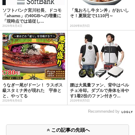
ソフトバンク宮川社長、ドコモ
「鬼おろし牛タン丼」がおいし
「ahamo」の40GBへの増量に
そ！夏限定で1110円～
「現時点では追従し...
2026年8月4日
2026年8月5日
うなぎ一尾がドーン！ ラスボス
腰は大風量ファン、背中はペル
級スタミナ丼が現れた 宇奈と
チェ冷却。ダブルで身体を冷や
と、やってる
す1着2役のファン付きウ...
2026年8月6日
2026年8月5日
Recommended by
この記事の先頭へ