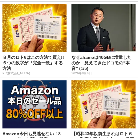
８月のロト6はこの方法で買え!!
なぜahamoは40GBに増量した
６つの数字が『完全一致』する
のか 見えてきたドコモの“本
方法
音” (1/5)
PR(株式会社MURA)
2026年8月6日
Amazon今日も見逃せない！8
【昭和43年以前生まれはロト６