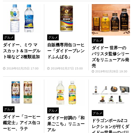
グルメ
グルメ
グルメ
ダイドー、ミウ マ
自販機専用缶コーヒ
ダイドー 世界一の
スカット＆ヨーグル
ー「ダイドーブレン
バリスタ監修シリー
ト味など 2種類追加
ドふんばる」
ズをリニューアル発
売
2019年02月25日 17:00
2019年02月27日 15:00
2019年02月28日 19:30
グルメ
グルメ
グルメ
ダイドー「コーヒー
ダイドー好調の「和
ドラゴンボールZコ
鑑定士」アイス缶コ
果ごこち」リニュー
レクションが付くダ
ーヒー、ラテ
アル
イドー世界一のバリ