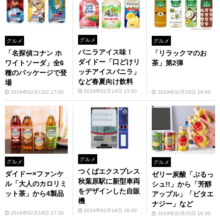
グルメ
グルメ
グルメ
バニラアイス味！
「名探偵コナン ホ
「リラックマのお
ダイドー「口どけリ
ワイトソーダ」全6
茶」第2弾
ッチアイスバニラ」
種のパッケージで登
など春夏向け飲料
場
2019年02月14日 15:00
2019年02月13日 17:00
2019年02月15日 19:00
グルメ
グルメ
グルメ
つくばエクスプレス
ダイドー×ファンケ
ゼリー炭酸「ぷるっ
秋葉原駅に新型車両
ル「大人のカロリミ
シュ!!」から「芳醇
をデザインした自販
ット茶」から4製品
アップル」「ビタエ
機
ナジー」など
2019年02月18日 18:00
2019年02月18日 17:30
2019年02月20日 18:30