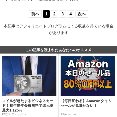
前へ
1
2
3
4
次へ
本記事はアフィリエイトプログラムによる収益を得ている場合
があります
この記事を読まれたあなたへのオススメ
マイルが超たまるビジネスカー
【毎日変わる】Amazonタイム
ド！初年度年会費無料で還元率
セールが見逃せない！
最大1.125%
PR(クレディセゾン)
PR(Amazon)