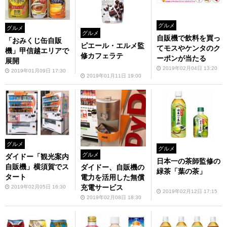
グルメ
グルメ
グルメ
自販機で飲料を買っ
「おみくじ缶自販
ピエール・エルメ監
てモスやケンタのク
機」甲信越エリアで
修カフェラテ
ーポンが当たる
展開
2019年02月04日 13:20
2019年01月09日 17:30
2019年01月11日 19:00
グルメ
グルメ
グルメ
ダイドー「観光案内
日本一の茶師監修の
自販機」横須賀でス
ダイドー、自販機の
緑茶「葉の茶」
タート
電力を活用した無償
充電サービス
2019年02月05日 16:30
2019年02月12日 17:15
2019年02月08日 18:30