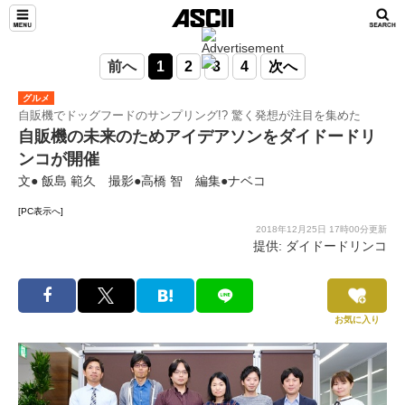
前へ
1
2
3
4
次へ
グルメ
自販機でドッグフードのサンプリング!? 驚く発想が注目を集めた
自販機の未来のためアイデアソンをダイドードリ
ンコが開催
文● 飯島 範久 撮影●高橋 智 編集●ナベコ
[PC表示へ]
2018年12月25日 17時00分更新
提供: ダイドードリンコ
お気に入り