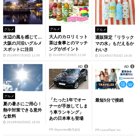
グルメ
グルメ
グルメ
大人のカロリミット
水辺の風を感じて…
通販限定「リラック
茶は食事とのマッチ
大阪の川沿いグルメ
マの水」もだえるか
ングがポイント
スポットに注目
わいさ
2019年07月08日 11:00
2019年07月30日 11:00
2019年07月03日 19:30
AD
AD
グルメ
「たった1年でオー
最短5分で接続
夏の暑さにご用心！
ナーが手放してしま
熱中対策できる意外
う車ランキング」
な飲料
あの日本車も登場
2019年08月09日 19:00
PR Skyrocket株式会社
PR LotusFlare Inc