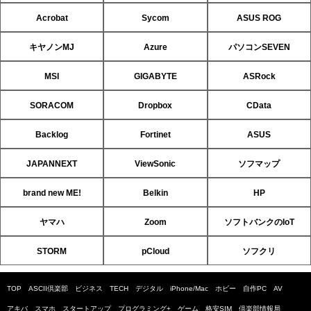
Acrobat
Sycom
ASUS ROG
キヤノンMJ
Azure
パソコンSEVEN
MSI
GIGABYTE
ASRock
SORACOM
Dropbox
CData
Backlog
Fortinet
ASUS
JAPANNEXT
ViewSonic
ソフマップ
brand new ME!
Belkin
HP
ヤマハ
Zoom
ソフトバンクのIoT
STORM
pCloud
ソフクリ
TOP
ASCII倶楽部
ビジネス
TECH
デジタル
iPhone/Mac
ホビー
自作PC
AV
アキバ
スマホ
スタートアップ
プログラミング+
ゲーム
格安SIM
倶楽部情報局