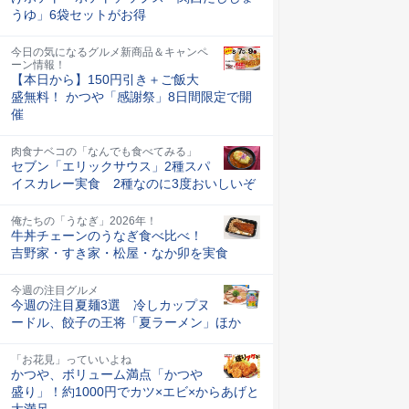
うゆ」6袋セットがお得
今日の気になるグルメ新商品＆キャンペ
ーン情報！
【本日から】150円引き＋ご飯大
盛無料！ かつや「感謝祭」8日間限定で開
催
肉食ナベコの「なんでも食べてみる」
セブン「エリックサウス」2種スパ
イスカレー実食 2種なのに3度おいしいぞ
俺たちの「うなぎ」2026年！
牛丼チェーンのうなぎ食べ比べ！
吉野家・すき家・松屋・なか卯を実食
今週の注目グルメ
今週の注目夏麺3選 冷しカップヌ
ードル、餃子の王将「夏ラーメン」ほか
「お花見」っていいよね
かつや、ボリューム満点「かつや
盛り」！約1000円でカツ×エビ×からあげと
大満足