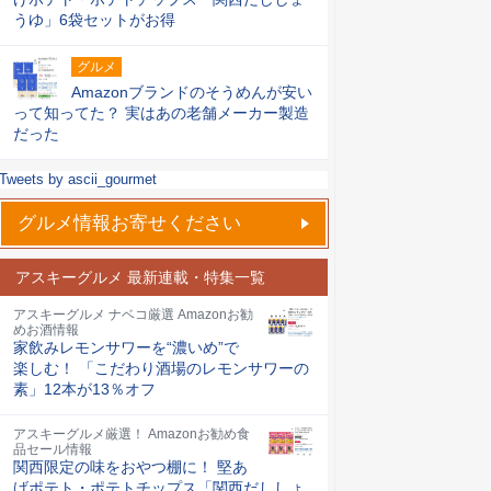
うゆ」6袋セットがお得
グルメ
Amazonブランドのそうめんが安い
って知ってた？ 実はあの老舗メーカー製造
だった
Tweets by ascii_gourmet
グルメ情報お寄せください
アスキーグルメ 最新連載・特集一覧
アスキーグルメ ナベコ厳選 Amazonお勧
めお酒情報
家飲みレモンサワーを“濃いめ”で
楽しむ！ 「こだわり酒場のレモンサワーの
素」12本が13％オフ
アスキーグルメ厳選！ Amazonお勧め食
品セール情報
関西限定の味をおやつ棚に！ 堅あ
げポテト・ポテトチップス「関西だししょ