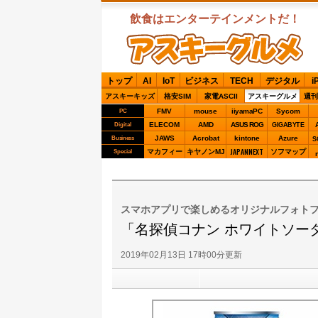
飲食はエンターテインメントだ！
ASCIIグルメ
トップ
AI
IoT
ビジネス
TECH
デジタル
i
アスキーキッズ
格安SIM
家電ASCII
アスキーグルメ
週刊
FMV
mouse
iiyamaPC
Sycom
PC
ELECOM
AMD
ASUS ROG
Digital
GIGABYTE
JAWS
Acrobat
kintone
Azure
Business
S
JAPANNEXT
マカフィー
キヤノンMJ
ソフマップ
Special
スマホアプリで楽しめるオリジナルフォト
「名探偵コナン ホワイトソー
2019年02月13日 17時00分更新