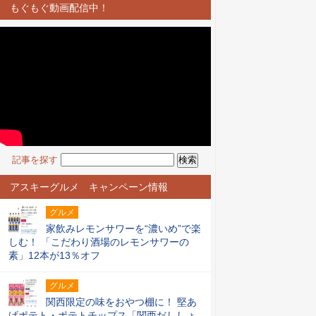
もぐもぐ動画配信中！
記事を探す
アスキーグルメ キャンペーン情報
グルメ
家飲みレモンサワーを“濃いめ”で楽
しむ！ 「こだわり酒場のレモンサワーの
素」12本が13％オフ
グルメ
関西限定の味をおやつ棚に！ 堅あ
げポテト・ポテトチップス「関西だししょ