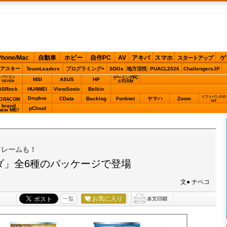
Phone/Mac
自動車
ホビー
自作PC
AV
アキバ
スマホ
ゲ
スタートアップ
アスキー
TeamLeaders
プログラミング+
SDGs
地方活性
PUACL2026
ChallengersJP
パソコン
ゲーミングPC
MSI
ASUS
HP
STORM
SEVEN
ASRock
HUAWEI
ViewSonic
Belkin
ソフトバンクの
Dropbox
CData
Backlog
Fortinet
ヤマハ
Zoom
ORACOM
IoT
brand
pCloud
new ME!
フレームも！
ダ」全6種のパッケージで登場
文● ナベコ
お気に入り
一覧