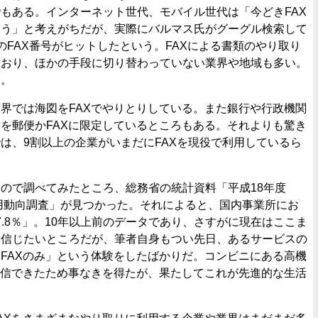
もある。インターネット世代、モバイル世代は「今どきFAX
ろう」と考えがちだが、実際にバルマス氏がグーグル検索して
のFAX番号がヒットしたという。FAXによる書類のやり取り
ており、ほかの手段に切り替わっていない業界や地域も多い。
る。
界では海図をFAXでやりとりしている。また銀行や行政機関
を郵便かFAXに限定しているところもある。それよりも驚き
は、9割以上の企業がいまだにFAXを現役で利用しているら
）
ので調べてみたところ、総務省の統計資料「平成18年度
利用動向調査」が見つかった。それによると、国内事業所にお
7.8％」。10年以上前のデータであり、さすがに現在はここま
と信じたいところだが、筆者自身もつい先日、あるサービスの
FAXのみ」という体験をしたばかりだ。コンビニにある高機
送信できたため事なきを得たが、果たしてこれが先進的な生活