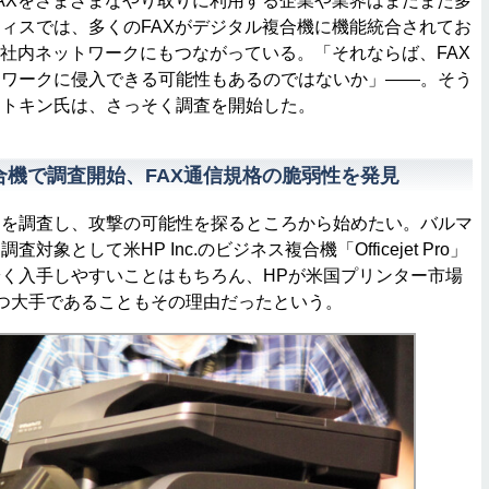
AXをさまざまなやり取りに利用する企業や業界はまだまだ多
ィスでは、多くのFAXがデジタル複合機に機能統合されてお
に社内ネットワークにもつながっている。「それならば、FAX
トワークに侵入できる可能性もあるのではないか」――。そう
イトキン氏は、さっそく調査を開始した。
合機で調査開始、FAX通信規格の脆弱性を発見
を調査し、攻撃の可能性を探るところから始めたい。バルマ
象として米HP Inc.のビジネス複合機「Officejet Pro」
く入手しやすいことはもちろん、HPが米国プリンター市場
つ大手であることもその理由だったという。