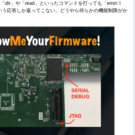
ir」や「read」といったコマンドを打っても「error: I
tand」という応答しか返ってこない。どうやら何らかの機能制限がか