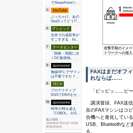
でSharePointリ…
YouTube
ぶっちゃけ、あの
SaaSってどう!?…
ITトピック
北米での成長率が
すごすぎる Ni…
データセンター
攻撃手順のイメー
トワークへの侵入も
「関東・関西に次
ぐDC集積地」…
sponsored
FAXはまだオフ
無線APにデザイン
は不要ですか？…
れならば……
TECH
プロテクティブ
「ピッピッ……ピー
DNSでDNSをセ…
講演冒頭、FAX送信
sponsored
60年の時を超え
在のFAXマシンはコ
「COBOL」がG…
合機へと進化しているこ
集計期間：
2026年07月31日~2026
USB、Bluetoo
年08月06日
る。