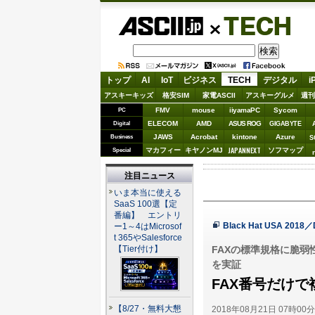
ASCII.jp
TECH
トップ
AI
IoT
ビジネス
TECH
デジタル
i
アスキーキッズ
格安SIM
家電ASCII
アスキーグルメ
週刊
FMV
mouse
iiyamaPC
Sycom
PC
ELECOM
AMD
ASUS ROG
Digital
GIGABYTE
JAWS
Acrobat
kintone
Azure
Business
S
JAPANNEXT
マカフィー
キヤノンMJ
ソフマップ
Special
注目ニュース
いま本当に使える
SaaS 100選【定
番編】 エントリ
Black Hat USA 20
ー1～4はMicrosof
t 365やSalesforce
FAXの標準規格に脆弱
【Tier付け】
を実証
FAX番号だけで複
【8/27・無料大懇
2018年08月21日 07時00