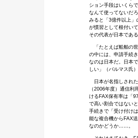
ション手段はいくらで
なんて使ってないだ
みると「3億件以上」
が慣習として根付い
その代表が日本であ
「たとえば船舶の世
の中には、申請手続き
なのは日本だ。日本で
しい」（バルマス氏
日本が名指しされた
（2006年度）通信
けるFAX保有率は「9
で高い割合ではない
手続きで「受け付けは
能な複合機からFAX
なのかどうか……。