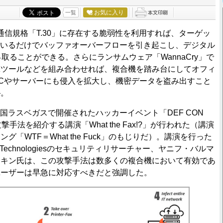
お気に入り
一覧
X通信規格「T.30」に存在する脆弱性を利用すれば、ターゲッ
ているだけでバッファオーバーフローを引き起こし、デジタル
取ることができる。さらにランサムウェア「WannaCry」で
撃ツールなどを組み合わせれば、複合機を踏み台にしてオフィ
Cやサーバーにも侵入を拡大し、機密データを盗み出すこと
―。
米国ラスベガスで開催されたハッカーイベント「DEF CON
手法を紹介する講演「What the Fax!?」が行われた（講演
グ「WTF＝What the Fuck」のもじりだ）。講演を行った
ftware Technologiesのセキュリティリサーチャー、ヤニフ・バルマ
トキン氏は、この攻撃手法は数多くの複合機において有効であ
ユーザーは早急に対応すべきだと強調した。