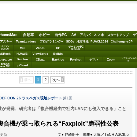
Phone/Mac
自動車
ホビー
自作PC
AV
アキバ
スマホ
ゲ
スタートアップ
アスキー
TeamLeaders
プログラミング+
SDGs
地方活性
PUACL2026
ChallengersJP
パソコン
ゲーミングPC
MSI
ASUS
HP
STORM
SEVEN
ASRock
HUAWEI
ViewSonic
Belkin
ソフトバンクの
Dropbox
CData
Backlog
Fortinet
ヤマハ
Zoom
ORACOM
IoT
brand
pCloud
new ME!
前へ
1
2
次へ
18／DEF CON 26 ラスベガス現地レポート
第1回
性が発覚、研究者は「複合機経由で社内LANにも侵入できる」こと
合機が乗っ取られる“Faxploit”脆弱性公表
分更新
文● 谷崎朋子 編集● 大塚／TECH.ASCII.jp