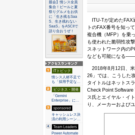
親会】情シス全員
集合！ビールと夏
祭りグルメをお供
に「生き残るSaa
ITU-Tが定めたFA
S、生き残れない
SaaS」をASCIIで
トのFAX番号を知っ
語り合おうぜ！
複合機（MFP）を乗っ
も使われた脆弱性攻
スネットワーク内のP
なども可能になる―
2018年8月12日、
アクセスランキン
ITトピック
グ
26」では、こうした攻撃
情シス人材不足で
も「採用予定な…
タイトルはネットスラン
Check Point So
ビジネス・開発
「Gemini
ス氏とエイヤル・イ
Enterprise」に…
り、メーカーおよび
sponsored
キャッシュレス決
済の利用シーン…
Team Leaders
Power Automate