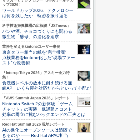
サッカーとテクノロジー〔FIFAワールドカ
ップ2026〕
ワールドカップ2026、テクノロジー
は何を残したか 軌跡を振り返る
科学技術振興機構の広報誌「JSTnews」
パンや酒、チョコづくりにも関わる
微生物「酵母」の進化を追求
業務を変えるkintoneユーザー事例
東京タワー相当の紙を“完全撤廃”
点検業務をkintone化した“現場ファー
スト”な改善術
「Interop Tokyo 2026」アスキー全力特
集！
食洗機レベルの放水に耐え続ける無
線AP いくら屋外対応だからといって心配だ
「AWS Summit Japan 2026」レポート
Nintendo Switch 2の新体験「ゲーム
チャット」の実装 低遅延とコスト
効率の両立に挑むバックエンドの工夫とは
Red Hat Summit 2026 現地レポート
AIの進化にオープンソースは追随で
きるのか ―― Red Hat APAC担当