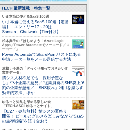
TECH 最新連載・特集一覧
いま本当に使えるSaaS 100選
いま本当に使えるSaaS 100選【定番
編】 エントリー17～20は
Sansan、Chatwork【Tier付け】
松本典子の「はじめよう！Azure Logic
Apps／Power Automateでノーコード／ロ
ーコード」
Power AutomateでSharePointリストにある
申請データ一覧をメール送信する方法
連載：今週の「ざっくり知っておきたいIT
業界データ」
情シス人材不足でも「採用予定な
し」中小企業の意見／“従業員発のSNS炎上”6
割の企業が懸念／「SNS疲れ」利用を減らす
効果的方法、ほか
ゆるっと知見を深める楽しい会
「TECH.ASCII ゆるっとナイト」
【8/27・参加無料】情シスの夏祭り
開催！ ビールとグルメを楽しみながら“SaaS
の生存戦略”を語り合おう