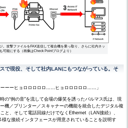
ジ。攻撃ファイルをFAX送信して複合機を乗っ取り、さらに社内ネッ
可能にする（画像はCheck Pointブログより）
ィスで現役、そして社内LANにもつながっている。そ
ーーーヒョロロロロロ……ヒョロロロロロ……」
時の“例の音”を流して会場の爆笑を誘ったバルマス氏は、現
ピー機／プリンター／スキャナーの機能を統合したデジタル複
と、そして電話回線だけでなくEthernet（LAN接続）、
thなど多様な接続インタフェースが用意されていることを説明す