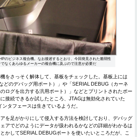
HPのビジネス複合機。なお後述するとおり、今回発見された脆弱性
けでなくあらゆるメーカーの複合機に及ぶので注意が必要だ
機をさっそく解体して、基板をチェックした。基板上には
板などのデバッグ用ポート）」や「SERIAL DEBUG（カーネ
ンのログを出力する汎用ポート）」などとプリントされたポー
に接続できるか試したところ、JTAGは無効化されていた
BUGインタフェースは生きているようだ。
アを足がかりにして侵入する方法を検討しており、デバッグ
ウェアでどのようにデータが扱われるかなどの詳細がわかるは
かしてSERIAL DEBUGポートを使いたいところだが、こ