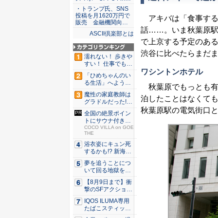
・トランプ氏、SNS
投稿を月1620万円で
アキバは「食事する
販売 金融機関向…
話……。いま秋葉原
ASCII倶楽部とは
で上京する予定のある
渋谷に比べたらまだ
濡れない！ 歩きや
すい！ 仕事でも履
ワシントンホテル
ける...
「ひめちゃんのい
る生活」へようこ
秋葉原でもっとも有名
そ！ 「...
魔性の家庭教師は
泊したことはなくても
グラドルだった!?
村雨...
秋葉原駅の電気街口
全国の絶景ポイン
トにサウナ付きの
シェア別...
COCO VILLA on GOE
THE
浴衣姿にキュン死
するかも!? 新海ま
きが...
夢を追うことにつ
いて回る地獄を描
く『二階...
【8月9日まで】衝
撃のSFアクション
『G...
IQOS ILUMA専用
たばこスティッ
ク...