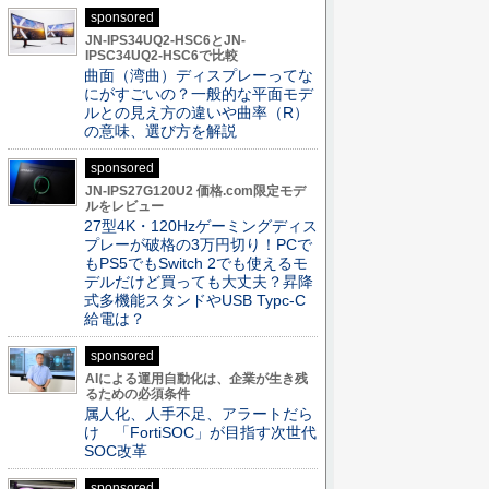
sponsored
JN-IPS34UQ2-HSC6とJN-
IPSC34UQ2-HSC6で比較
曲面（湾曲）ディスプレーってな
にがすごいの？一般的な平面モデ
ルとの見え方の違いや曲率（R）
の意味、選び方を解説
sponsored
JN-IPS27G120U2 価格.com限定モデ
ルをレビュー
27型4K・120Hzゲーミングディス
プレーが破格の3万円切り！PCで
もPS5でもSwitch 2でも使えるモ
デルだけど買っても大丈夫？昇降
式多機能スタンドやUSB Typc-C
給電は？
sponsored
AIによる運用自動化は、企業が生き残
るための必須条件
属人化、人手不足、アラートだら
け 「FortiSOC」が目指す次世代
SOC改革
sponsored