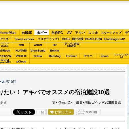
Phone/Mac
自動車
ホビー
自作PC
AV
アキバ
スマホ
ゲ
スタートアップ
アスキー
TeamLeaders
プログラミング+
SDGs
地方活性
PUACL2026
ChallengersJP
パソコン
ゲーミングPC
MSI
ASUS
HP
STORM
SEVEN
ASRock
HUAWEI
ViewSonic
Belkin
ソフトバンクの
Dropbox
CData
Backlog
Fortinet
ヤマハ
Zoom
ORACOM
IoT
brand
pCloud
new ME!
ース
第10回
りたい！ アキバでオススメの宿泊施設10選
分更新
文● 佐藤ポン 編集●南田ゴウ／ASCII編集部
お気に入り
一覧