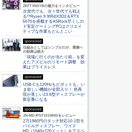
ZEFT R65YBの魅力をインタビュー
次世代でも、次々世代でも戦え
る!?Ryzen 9 9950X3D2＆RTX
5070を搭載するASRock尽くしの
ド安定ゲーミングPCはクリエイ
ティブな作業もどんとこい
sponsored
仕組みとしてはシンプルだが、業務へ
の効果は絶大
「現場に行くのが当たり前」を変
えたアズビルのリモート調整 効
果はプライスレス
sponsored
USB-Cも120Hzもピボットも。い
ま欲しい機能が全部入り！ 色再
現が美しい23.8型ディスプレーが
新定番になる
sponsored
JN-MD-IPST101WHDをレビュー
2万1980円のタッチ対応10.1型モ
バイルディスプレー、ワイド
HD（1540×720ドット）＆アスペ