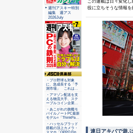
この連載は日々変化し
役に立ちそうな情報を
週刊アスキー特別
編集 週アス
2026July
ASCII倶楽部
・プロ野球も対象
に、急成長する「予
測市場」 これは…
・アマゾン配送を支
える物流大手、ステ
ーブルコイン企業…
・あこがれの旗艦モ
バイルノートPC最新
モデル=「ThinkPa…
・ハッセルブラッド
搭載の頂上カメラ・
連日アキバで遊ぶ
スマホ「OPPO Fin…