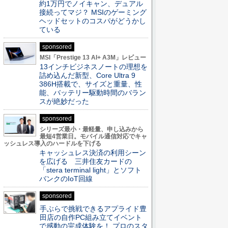
約1万円でノイキャン、デュアル
接続ってマジ？ MSIのゲーミング
ヘッドセットのコスパがどうかし
ている
sponsored
MSI「Prestige 13 AI+ A3M」レビュー
13インチビジネスノートの理想を
詰め込んだ新型、Core Ultra 9
386H搭載で、サイズと重量、性
能、バッテリー駆動時間のバラン
スが絶妙だった
sponsored
シリーズ最小・最軽量、申し込みから
最短4営業日。モバイル通信対応でキャ
ッシュレス導入のハードルを下げる
キャッシュレス決済の利用シーン
を広げる 三井住友カードの
「stera terminal light」とソフト
バンクのIoT回線
sponsored
手ぶらで挑戦できるアプライド豊
田店の自作PC組み立てイベント
で感動の完成体験を！ プロのスタ