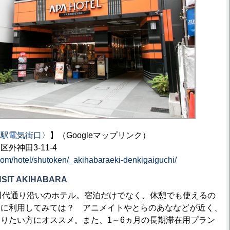
原駅電気街口〉
】（Googleマップリンク）
外神田3-11-4
com/hotel/shutoken/_akihabaraeki-denkigaiguchi/
IT AKIHABARA
田代通り沿いのホテル。宿泊だけでなく、休憩でも使えるの
きに利用してみては？ アニメイトやとらのあななどが近く、
りたい方にオススメ。また、1～6ヵ月の長期滞在用プラン