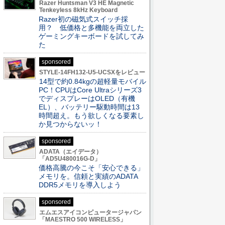
Razer Huntsman V3 HE Magnetic
Tenkeyless 8kHz Keyboard
Razer初の磁気式スイッチ採
用？ 低価格と多機能を両立した
ゲーミングキーボードを試してみ
た
sponsored
STYLE-14FH132-U5-UCSXをレビュー
14型で約0.84kgの超軽量モバイル
PC！CPUはCore Ultraシリーズ3
でディスプレーはOLED（有機
EL）、バッテリー駆動時間は13
時間超え。もう欲しくなる要素し
か見つからないッ！
sponsored
ADATA（エイデータ）
「AD5U480016G-D」
価格高騰の今こそ「安心できる」
メモリを。信頼と実績のADATA
DDR5メモリを導入しよう
sponsored
エムエスアイコンピュータージャパン
「MAESTRO 500 WIRELESS」