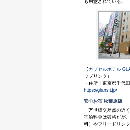
も用意されている。
【
カプセルホテル GLA
ップリンク）
・住所：東京都千代田区
https://glansit.jp/
安心お宿 秋葉原店
万世橋交差点の近くに
宿泊料金は破格だが
料）やフリードリン