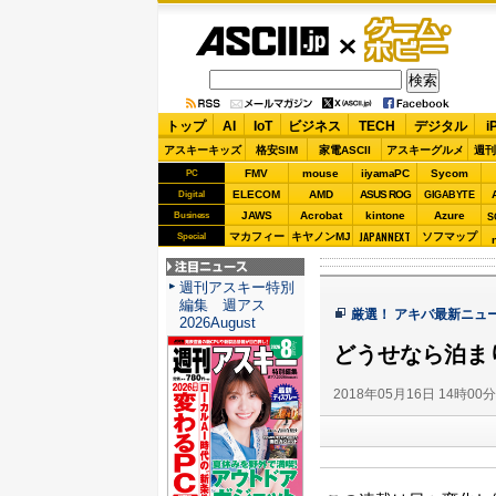
ASCII.jp
ゲーム・
ホビー
トップ
AI
IoT
ビジネス
TECH
デジタル
i
アスキーキッズ
格安SIM
家電ASCII
アスキーグルメ
週刊
FMV
mouse
iiyamaPC
Sycom
PC
ELECOM
AMD
ASUS ROG
Digital
GIGABYTE
JAWS
Acrobat
kintone
Azure
Business
S
JAPANNEXT
マカフィー
キヤノンMJ
ソフマップ
Special
注目ニュース
週刊アスキー特別
編集 週アス
厳選！ アキバ最新ニュ
2026August
どうせなら泊ま
2018年05月16日 14時00