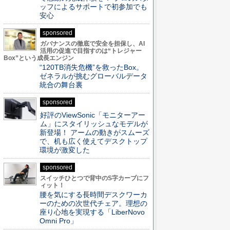
ッフによるサポートで初参加でも
安心
sponsored
ガバナンスの徹底で安全を担保し、AI
活用の促進で目指すのは“トレジャー
Box”という成長エンジン
“120TB消失危機”を救ったBox。
ゼネラルが挑むグローバルデータ
統合の舞台裏
sponsored
好評のViewSonic「モニターアー
ム」にスタイリッシュなモデルが
新登場！ アームの動きがスムーズ
で、机も広く使えてデスクトップ
環境が激変した
sponsored
スイッチひとつで背中のS字カーブにフ
ィット！
腰を気にする長時間デスクワーカ
ーのための次世代チェア。理想の
座り心地を実現する「LiberNovo
Omni Pro」