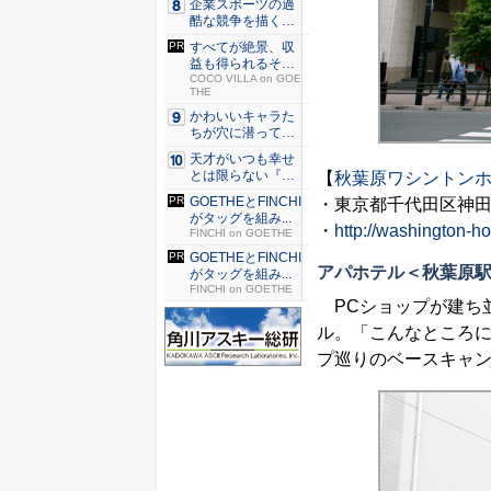
企業スポーツの過
酷な競争を描く『J
JM ...
すべてが絶景、収
益も得られるその
仕組みと...
COCO VILLA on GOE
THE
かわいいキャラた
ちが穴に潜ってひ
どい目に...
天才がいつも幸せ
とは限らない『ダ
【
秋葉原ワシントン
イヤモン...
GOETHEとFINCHI
・東京都千代田区神田佐
がタッグを組み...
・
http://washington-ho
FINCHI on GOETHE
GOETHEとFINCHI
アパホテル＜秋葉原
がタッグを組み...
FINCHI on GOETHE
PCショップが建ち並
ル。「こんなところ
プ巡りのベースキャ