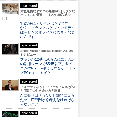
sponsored
才色兼備なヤマハの無線APはモダンな
オフィスに最適 これなら違和感な
し！
無線APにデザインは不要です
か？ ブラックスケルトンモデル
は今どきのオフィスにめちゃなじ
むんです
sponsored
Silent Master Noctua Edition X870A
をレビュー
ファンが12基もあるのにほとんど
の活用シーンで35dB以下、サイ
コムのNoctua尽くし静音ゲーミン
グPCがすごすぎた
sponsored
フォーティネット フィールドCTOがAI
とIT部門の付き合い方を語る
AIに振り回されないIT部門になる
ため、IT部門が今考えなければな
らないこと
sponsored