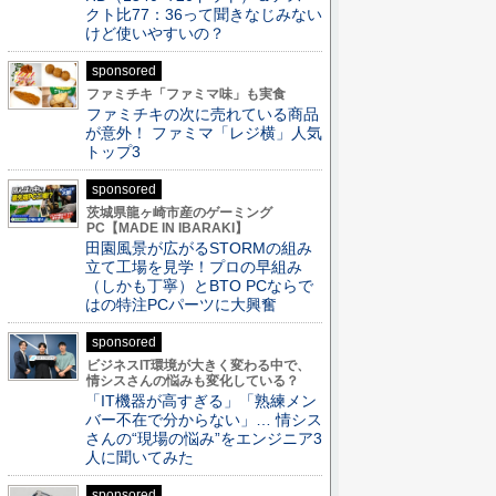
クト比77：36って聞きなじみない
けど使いやすいの？
sponsored
ファミチキ「ファミマ味」も実食
ファミチキの次に売れている商品
が意外！ ファミマ「レジ横」人気
トップ3
sponsored
茨城県龍ヶ崎市産のゲーミング
PC【MADE IN IBARAKI】
田園風景が広がるSTORMの組み
立て工場を見学！プロの早組み
（しかも丁寧）とBTO PCならで
はの特注PCパーツに大興奮
sponsored
ビジネスIT環境が大きく変わる中で、
情シスさんの悩みも変化している？
「IT機器が高すぎる」「熟練メン
バー不在で分からない」… 情シス
さんの“現場の悩み”をエンジニア3
人に聞いてみた
sponsored