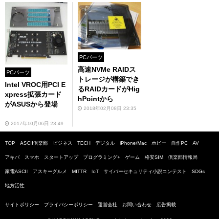
PCパーツ
高速NVMe RAIDス
PCパーツ
トレージが構築でき
Intel VROC用PCI E
るRAIDカードがHig
xpress拡張カード
hPointから
がASUSから登場
2018年02月08日 23:35
2017年10月06日 23:49
TOP
ASCII倶楽部
ビジネス
TECH
デジタル
iPhone/Mac
ホビー
自作PC
AV
アキバ
スマホ
スタートアップ
プログラミング+
ゲーム
格安SIM
倶楽部情報局
家電ASCII
アスキーグルメ
MITTR
IoT
サイバーセキュリティ小説コンテスト
SDGs
地方活性
サイトポリシー
プライバシーポリシー
運営会社
お問い合わせ
広告掲載