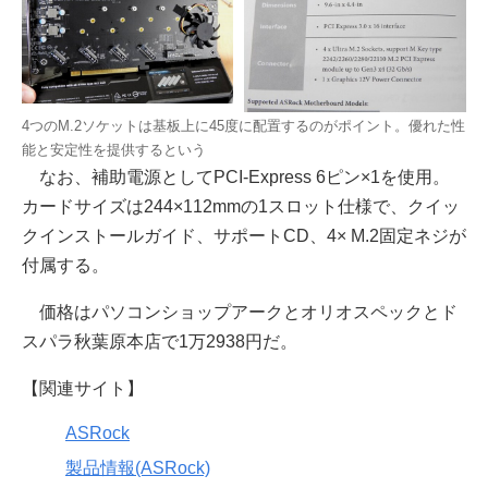
4つのM.2ソケットは基板上に45度に配置するのがポイント。優れた性
能と安定性を提供するという
なお、補助電源としてPCI-Express 6ピン×1を使用。
カードサイズは244×112mmの1スロット仕様で、クイッ
クインストールガイド、サポートCD、4× M.2固定ネジが
付属する。
価格はパソコンショップアークとオリオスペックとド
スパラ秋葉原本店で1万2938円だ。
【関連サイト】
ASRock
製品情報(ASRock)