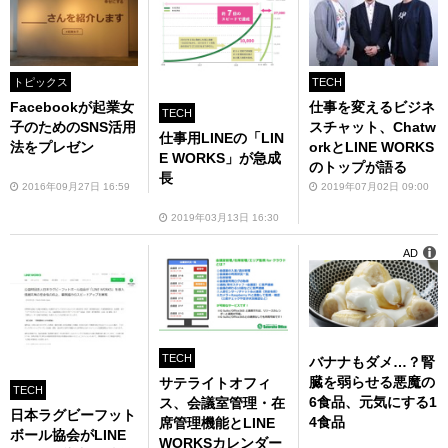
トピックス
TECH
Facebookが起業女
仕事を変えるビジネ
TECH
子のためのSNS活用
スチャット、Chatw
仕事用LINEの「LIN
法をプレゼン
orkとLINE WORKS
E WORKS」が急成
のトップが語る
長
2016年09月27日 16:59
2019年07月02日 09:00
2019年03月13日 16:30
AD
TECH
バナナもダメ…？腎
臓を弱らせる悪魔の
サテライトオフィ
TECH
6食品、元気にする1
ス、会議室管理・在
日本ラグビーフット
4食品
席管理機能とLINE
ボール協会がLINE
WORKSカレンダー