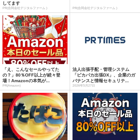
してます
PR(合同会社デジタルファーム )
PR(合同会社デジタルファーム )
「え、こんなセールやってた
法人出張手配・管理システム
の？」80％OFF以上が続々登
「ピカパカ出張DX」、企業のガ
場！Amazonの本気が...
バナンスと情報セキュリテ...
PR(Amazon)
2026年5月27日