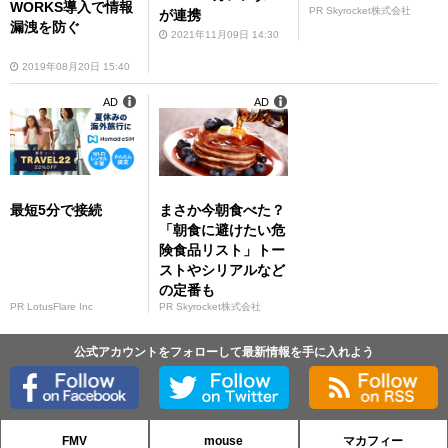
WORKS導入で情報
PR Skyrocket株式会社
が連携
漏洩を防ぐ
2021年11月09日 14:30
2019年08月20日 15:40
AD
AD
最短5分で接続
まさか今朝食べた？
「朝食に避けたい危
険食品リスト」トー
ストやシリアルなど
の定番も
PR LotusFlare Inc
PR Skyrocket株式会社
公式アカウントをフォローして最新情報を手に入れよう
FMV
mouse
マカフィー