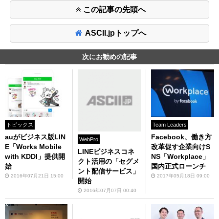
この記事の先頭へ
ASCII.jpトップへ
次にお勧めの記事
トピックス
Team Leaders
auがビジネス版LIN
Facebook、働き方
WebPro
E「Works Mobile
改革促す企業向けS
LINEビジネスコネ
with KDDI」提供開
NS「Workplace」
クト活用の「セグメ
始
国内正式ローンチ
ント配信サービス」
2016年07月21日 15:00
2017年05月18日 09:00
開始
2016年07月07日 00:40