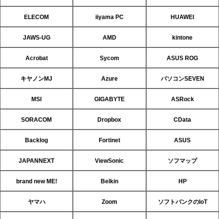
ELECOM
iiyama PC
HUAWEI
JAWS-UG
AMD
kintone
Acrobat
Sycom
ASUS ROG
キヤノンMJ
Azure
パソコンSEVEN
MSI
GIGABYTE
ASRock
SORACOM
Dropbox
CData
Backlog
Fortinet
ASUS
JAPANNEXT
ViewSonic
ソフマップ
brand new ME!
Belkin
HP
ヤマハ
Zoom
ソフトバンクのIoT