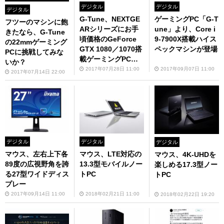
デジタル
デジタル
デジタル
G-Tune、NEXTGE
ゲーミングPC「G-T
フツーのマシンに飽
ARシリーズにお手
une」より、Core i
きたなら、G-Tune
頃価格のGeForce
9-7900X搭載ハイス
の22mmゲーミング
GTX 1080／1070搭
ペックマシンが登場
PCに挑戦してみな
載ゲーミングPCを
いか？
追加
2017年07月28日 11:00
2017年09月07日 11:00
2017年07月14日 22:00
デジタル
デジタル
デジタル
マウス、左右上下各
マウス、LTE対応の
マウス、4K-UHDを
89度の広視野角を誇
13.3型モバイルノー
楽しめる17.3型ノー
る27型ワイドディス
トPC
トPC
プレー
2017年09月14日 11:00
2018年02月21日 11:00
2018年02月22日 19:20