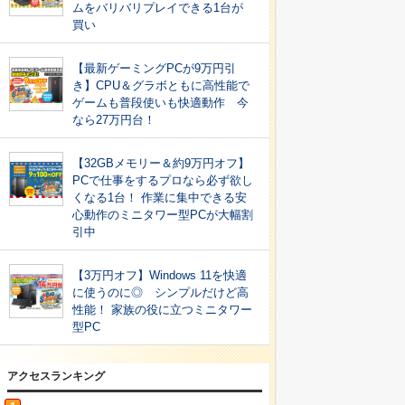
ムをバリバリプレイできる1台が
買い
【最新ゲーミングPCが9万円引
き】CPU＆グラボともに高性能で
ゲームも普段使いも快適動作 今
なら27万円台！
【32GBメモリー＆約9万円オフ】
PCで仕事をするプロなら必ず欲し
くなる1台！ 作業に集中できる安
心動作のミニタワー型PCが大幅割
引中
【3万円オフ】Windows 11を快適
に使うのに◎ シンプルだけど高
性能！ 家族の役に立つミニタワー
型PC
アクセスランキング