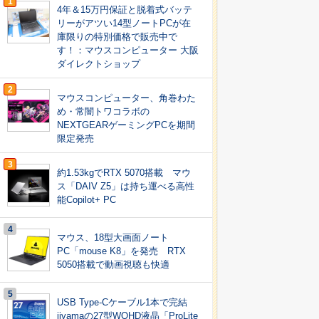
1
4年＆15万円保証と脱着式バッテ
リーがアツい14型ノートPCが在
庫限りの特別価格で販売中で
す！：マウスコンピューター 大阪
ダイレクトショップ
2
マウスコンピューター、角巻わた
め・常闇トワコラボの
NEXTGEARゲーミングPCを期間
限定発売
3
約1.53kgでRTX 5070搭載 マウ
ス「DAIV Z5」は持ち運べる高性
能Copilot+ PC
4
マウス、18型大画面ノート
PC「mouse K8」を発売 RTX
5050搭載で動画視聴も快適
5
USB Type-Cケーブル1本で完結
iiyamaの27型WQHD液晶「ProLite