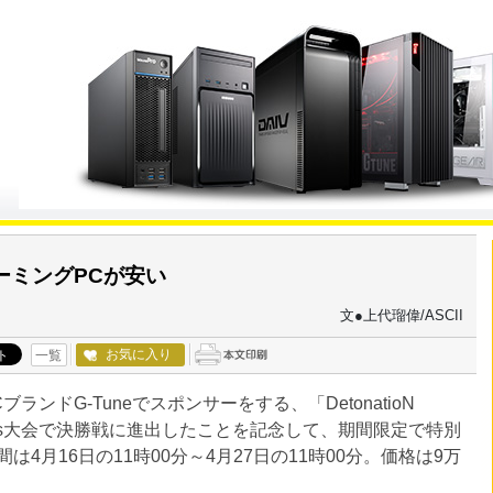
でゲーミングPCが安い
文●上代瑠偉/ASCII
お気に入り
一覧
ランドG-Tuneでスポンサーをする、「DetonatioN
sports大会で決勝戦に進出したことを記念して、期間限定で特別
4月16日の11時00分～4月27日の11時00分。価格は9万