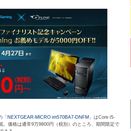
めの「
NEXTGEAR-MICRO im570BA7-DNFM
」はCore i5-
GB）を搭載。価格は通常9万9800円（税別）のところ、期間限定で