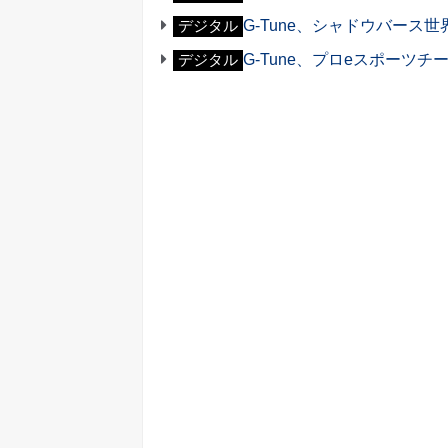
G-Tune、シャドウバース世界大会「
デジタル
G-Tune、プロeスポーツ
デジタル