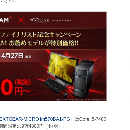
入できる。
EXTGEAR-MICRO im570BA1-PG
」はCore i5-7400、
格は期間限定の9万4800円（税別）。