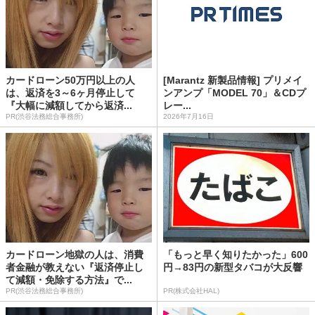
カードローン50万円以上の人
[Marantz 新製品情報] プリメイ
は、返済を3～6ヶ月停止して
ンアンプ「MODEL 70」＆CDプ
『大幅に減額してから返済...
レー...
PR(渋谷法務総合事務所)
2026年7月16日
カードローン地獄の人は、消費
「もっと早く知りたかった」600
者金融が教えない『返済停止し
円→83円の新型タバコが大反響
て減額・免除する方法』で...
PR(渋谷法務総合事務所)
PR(株式会社HAL)