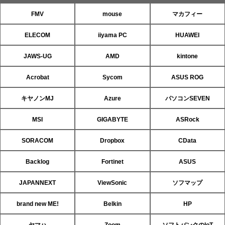
FMV
mouse
マカフィー
ELECOM
iiyama PC
HUAWEI
JAWS-UG
AMD
kintone
Acrobat
Sycom
ASUS ROG
キヤノンMJ
Azure
パソコンSEVEN
MSI
GIGABYTE
ASRock
SORACOM
Dropbox
CData
Backlog
Fortinet
ASUS
JAPANNEXT
ViewSonic
ソフマップ
brand new ME!
Belkin
HP