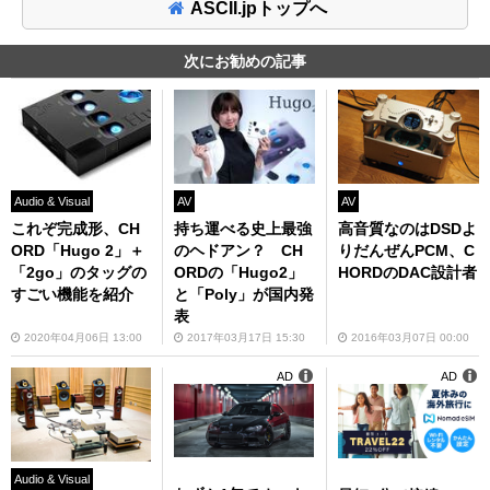
ASCII.jpトップへ
次にお勧めの記事
Audio & Visual
AV
AV
これぞ完成形、CH
持ち運べる史上最強
高音質なのはDSDよ
ORD「Hugo 2」＋
のヘドアン？ CH
りだんぜんPCM、C
「2go」のタッグの
ORDの「Hugo2」
HORDのDAC設計者
すごい機能を紹介
と「Poly」が国内発
表
2020年04月06日 13:00
2017年03月17日 15:30
2016年03月07日 00:00
AD
AD
Audio & Visual