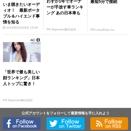
わずか1年でオーナ
最短5分で接続
いま聴きたいオーデ
ーが手放す車ランキ
ィオ！ 最新ポータ
ング あの日本車も
ブル＆ハイエンド事
情を知る
2016年03月04日 15:09
PR Skyrocket株式会社
PR LotusFlare Inc
AD
「世界で最も美しい
顔ランキング」日本
人トップに驚き！
PR Skyrocket株式会社
公式アカウントをフォローして最新情報を手に入れよう