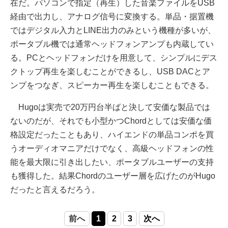
在だ。パソコンで指定（再生）した音楽ファイルをUSB
経由で出力し、アナログ信号に変換する。単品・据置機
ではデジタル入力とLINE出力のみという機種が多いが、
ポータブル機では通常ヘッドフォンアンプも内蔵してい
る。PCとヘッドフォンだけを用意して、シンプルにデス
クトップ再生を楽しむことができるし、USB DACとア
ンプをつなぎ、スピーカー再生を楽しむこともできる。
Hugoは実売で20万円台半ばと決して安価な製品では
ないのだが、それでも小型かつChordとしては安価な価
格設定だったこともあり、ハイエンドの単品コンポを買
うオーディオマニアだけでなく、高級ヘッドフォンの性
能を最大限に引き出したい、ポータブルユーザーの支持
も獲得した。結果Chordのユーザー層を広げたのがHugo
だったと言えるだろう。
前へ
1
2
3
次へ