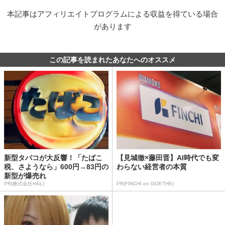
本記事はアフィリエイトプログラムによる収益を得ている場合
があります
この記事を読まれたあなたへのオススメ
新型タバコが大反響！「たばこ
【見城徹×藤田晋】AI時代でも変
税、さようなら」600円→83円の
わらない経営者の本質
新型が爆売れ
PR(株式会社HAL)
PR(FINCHI on GOETHE)