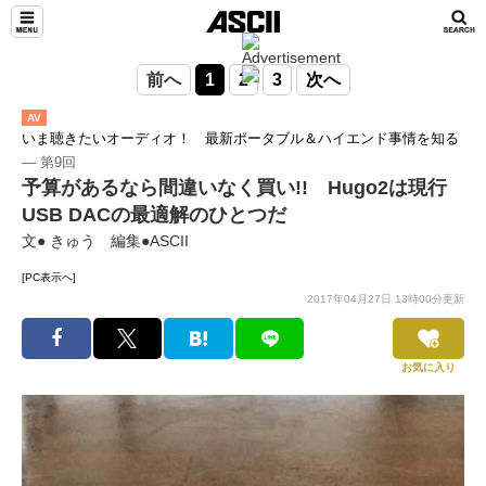
前へ
1
2
3
次へ
AV
いま聴きたいオーディオ！ 最新ポータブル＆ハイエンド事情を知る
― 第9回
予算があるなら間違いなく買い!! Hugo2は現行
USB DACの最適解のひとつだ
文● きゅう 編集●ASCII
[PC表示へ]
2017年04月27日 13時00分更新
お気に入り