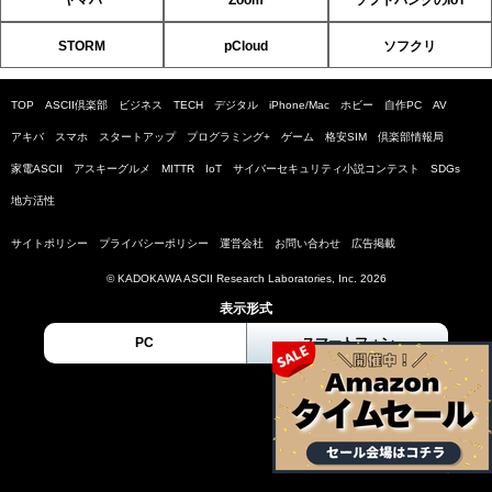
ヤマハ
Zoom
ソフトバンクのIoT
STORM
pCloud
ソフクリ
TOP
ASCII倶楽部
ビジネス
TECH
デジタル
iPhone/Mac
ホビー
自作PC
AV
アキバ
スマホ
スタートアップ
プログラミング+
ゲーム
格安SIM
倶楽部情報局
家電ASCII
アスキーグルメ
MITTR
IoT
サイバーセキュリティ小説コンテスト
SDGs
地方活性
サイトポリシー
プライバシーポリシー
運営会社
お問い合わせ
広告掲載
© KADOKAWA ASCII Research Laboratories, Inc. 2026
表示形式
PC
スマートフォン