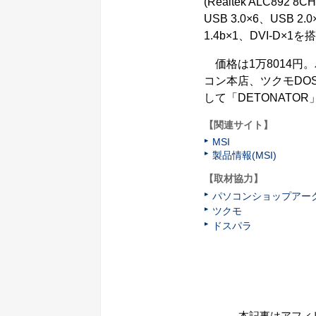
(Realtek ALC892 8
USB 3.0×6、US
1.4b×1、DVI-D×1
価格は1万8014円
コン本店、ツクモDOS
して「DETONAT
【関連サイト】
MSI
製品情報(MSI)
【取材協力】
パソコンショップアー
ツクモ
ドスパラ
本記事はアフィ