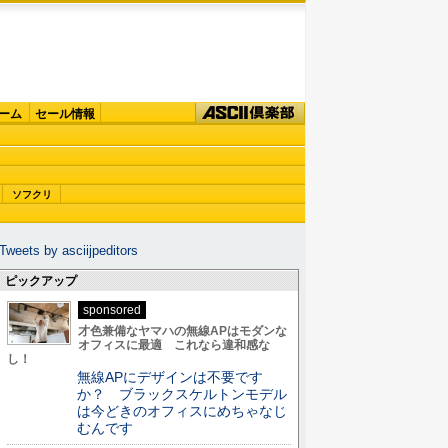
ーム
セール情報
ソフクリ
Tweets by asciijpeditors
ピックアップ
sponsored
才色兼備なヤマハの無線APはモダンな
オフィスに最適 これなら違和感な
し！
無線APにデザインは不要です
か？ ブラックスケルトンモデル
は今どきのオフィスにめちゃなじ
むんです