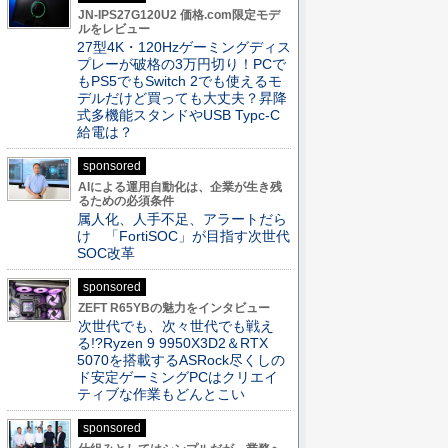
JN-IPS27G120U2 価格.com限定モデ
ルをレビュー
27型4K・120Hzゲーミングディス
プレーが破格の3万円切り！PCで
もPS5でもSwitch 2でも使えるモ
デルだけど買っても大丈夫？昇降
式多機能スタンドやUSB Typc-C
給電は？
sponsored
AIによる運用自動化は、企業が生き残
るための必須条件
属人化、人手不足、アラートだら
け 「FortiSOC」が目指す次世代
SOC改革
sponsored
ZEFT R65YBの魅力をインタビュー
次世代でも、次々世代でも戦え
る!?Ryzen 9 9950X3D2＆RTX
5070を搭載するASRock尽くしの
ド安定ゲーミングPCはクリエイ
ティブな作業もどんとこい
sponsored