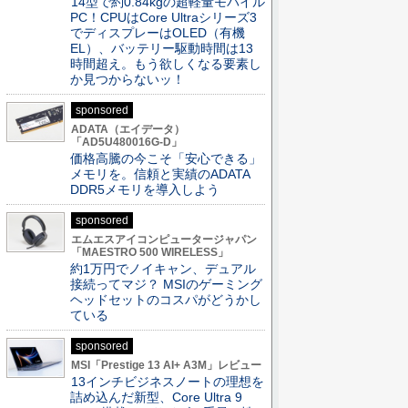
14型で約0.84kgの超軽量モバイル
PC！CPUはCore Ultraシリーズ3
でディスプレーはOLED（有機
EL）、バッテリー駆動時間は13
時間超え。もう欲しくなる要素し
か見つからないッ！
sponsored
ADATA（エイデータ）
「AD5U480016G-D」
価格高騰の今こそ「安心できる」
メモリを。信頼と実績のADATA
DDR5メモリを導入しよう
sponsored
エムエスアイコンピュータージャパン
「MAESTRO 500 WIRELESS」
約1万円でノイキャン、デュアル
接続ってマジ？ MSIのゲーミング
ヘッドセットのコスパがどうかし
ている
sponsored
MSI「Prestige 13 AI+ A3M」レビュー
13インチビジネスノートの理想を
詰め込んだ新型、Core Ultra 9