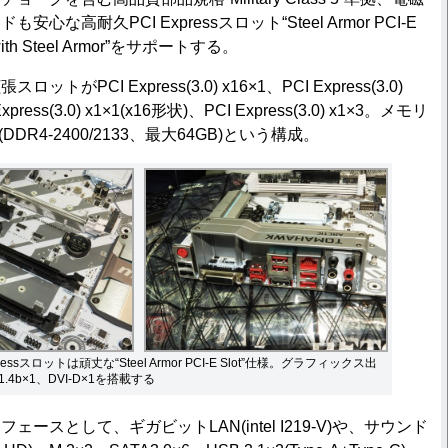
な高耐久PCI Expressスロット“Steel Armor PCI-E
 with Steel Armor”をサポートする。
PCI Express(3.0) x16×1、PCI Express(3.0)
xpress(3.0) x1×1(x16形状)、PCI Express(3.0) x1×3。メモリ
(DDR4-2400/2133、最大64GB)という構成。
essスロットは頑丈な“Steel Armor PCI-E Slot”仕様。グラフィックス出
.4b×1、DVI-D×1を搭載する
スとして、ギガビットLAN(intel I219-V)や、サウンド