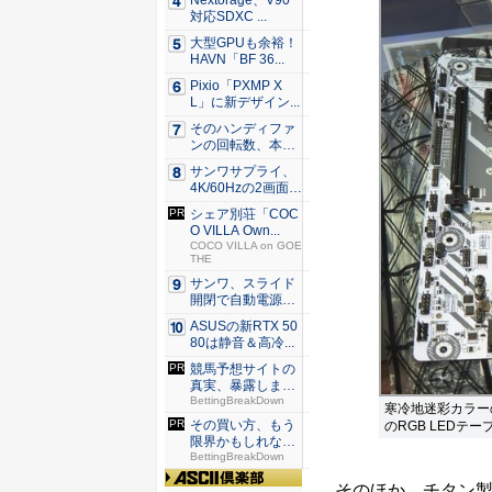
Nextorage、V90
対応SDXC ...
大型GPUも余裕！
HAVN「BF 36...
Pixio「PXMP X
L」に新デザイン...
そのハンディファ
ンの回転数、本
当？ 20...
サンワサプライ、
4K/60Hzの2画面
出...
シェア別荘「COC
O VILLA Own...
COCO VILLA on GOE
THE
サンワ、スライド
開閉で自動電源O
N/OF...
ASUSの新RTX 50
80は静音＆高冷...
競馬予想サイトの
真実、暴露しま
す...
BettingBreakDown
寒冷地迷彩カラー
その買い方、もう
のRGB LEDテ
限界かもしれな
い...
BettingBreakDown
そのほか、チタン製チョー