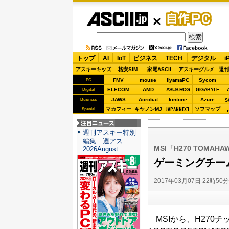
ASCII.jp
自作PC
トップ
AI
IoT
ビジネス
TECH
デジタル
i
アスキーキッズ
格安SIM
家電ASCII
アスキーグルメ
週刊
FMV
mouse
iiyamaPC
Sycom
PC
ELECOM
AMD
ASUS ROG
Digital
GIGABYTE
JAWS
Acrobat
kintone
Azure
Business
S
JAPANNEXT
マカフィー
キヤノンMJ
ソフマップ
Special
注目ニュース
週刊アスキー特別
編集 週アス
MSI「H270 TOMAHAW
2026August
ゲーミングチー
2017年03月07日 22時50
MSIから、H270チッ