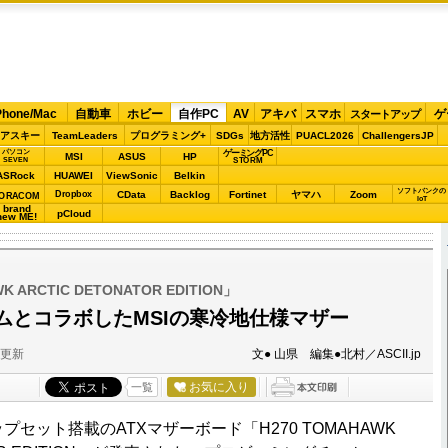
Phone/Mac
自動車
ホビー
自作PC
AV
アキバ
スマホ
ゲ
スタートアップ
アスキー
TeamLeaders
プログラミング+
SDGs
地方活性
PUACL2026
ChallengersJP
パソコン
ゲーミングPC
MSI
ASUS
HP
STORM
SEVEN
ASRock
HUAWEI
ViewSonic
Belkin
ソフトバンクの
Dropbox
CData
Backlog
Fortinet
ヤマハ
Zoom
ORACOM
IoT
brand
pCloud
new ME!
K ARCTIC DETONATOR EDITION」
ムとコラボしたMSIの寒冷地仕様マザー
分更新
文● 山県 編集●北村／ASCII.jp
お気に入り
一覧
プセット搭載のATXマザーボード「H270 TOMAHAWK