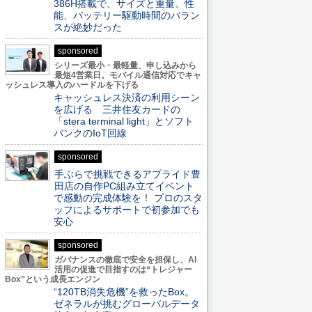
386H搭載で、サイズと重量、性
能、バッテリー駆動時間のバラン
スが絶妙だった
sponsored
シリーズ最小・最軽量、申し込みから
最短4営業日。モバイル通信対応でキャ
ッシュレス導入のハードルを下げる
キャッシュレス決済の利用シーン
を広げる 三井住友カードの
「stera terminal light」とソフト
バンクのIoT回線
sponsored
手ぶらで挑戦できるアプライド豊
田店の自作PC組み立てイベント
で感動の完成体験を！ プロのスタ
ッフによるサポートで初参加でも
安心
sponsored
ガバナンスの徹底で安全を担保し、AI
活用の促進で目指すのは“トレジャー
Box”という成長エンジン
“120TB消失危機”を救ったBox。
ゼネラルが挑むグローバルデータ