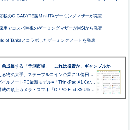
0搭載のGIGABYTE製Mini-ITXゲーミングマザーが発売
70採用でコスパ重視のゲーミングマザーがMSIから発売
orld of Tanksとコラボしたゲーミングノートを発表
、急成長する「予測市場」 これは投資か、ギャンブルか
アマゾン配送を支える物流大手、ステーブルコイン企業に10億円投資のワケ
あこがれの旗艦モバイルノートPC最新モデル=「ThinkPad X1 Carbon Gen 14 Aura Edition」実機レビュー
ハッセルブラッド搭載の頂上カメラ・スマホ「OPPO Find X9 Ultra」実写レビュー=プロが本気で徹底撮影しました!!