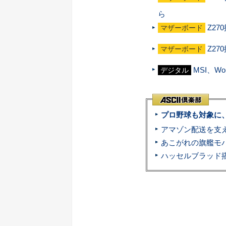
ら
Z27
マザーボード
Z2
マザーボード
MSI、W
デジタル
プロ野球も対象に