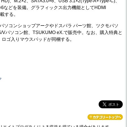
CH HD)、M.2×2、SATA3.0×6、USB 3.1×2(Type-A+Type-C)、
B 2.0×6などを装備。グラフィックス出力機能としてHDMI
を搭載する。
。パソコンショップアークやドスパラ パーツ館、ツクモパソ
/Vパソコン館、TSUKUMO eX.で販売中。なお、購入特典と
OR」ロゴ入りマウスパッドが同梱する。
ク
リエイトプログラムによる収益を得ている場合があります