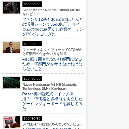
sponsored
Silent Master Noctua Edition X870A
をレビュー
ファンが12基もあるのにほとんど
の活用シーンで35dB以下、サイ
コムのNoctua尽くし静音ゲーミン
グPCがすごすぎた
sponsored
フォーティネット フィールドCTOがAI
とIT部門の付き合い方を語る
AIに振り回されないIT部門になる
ため、IT部門が今考えなければな
らないこと
sponsored
Razer Huntsman V3 HE Magnetic
Tenkeyless 8kHz Keyboard
Razer初の磁気式スイッチ採
用？ 低価格と多機能を両立した
ゲーミングキーボードを試してみ
た
sponsored
STYLE-14FH132-U5-UCSXをレビュー