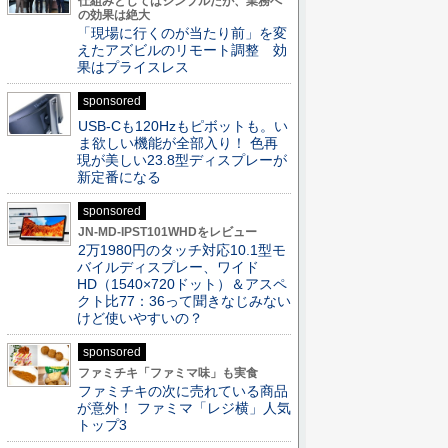
仕組みとしてはシンプルだが、業務へ
の効果は絶大
「現場に行くのが当たり前」を変
えたアズビルのリモート調整 効
果はプライスレス
sponsored
USB-Cも120Hzもピボットも。い
ま欲しい機能が全部入り！ 色再
現が美しい23.8型ディスプレーが
新定番になる
sponsored
JN-MD-IPST101WHDをレビュー
2万1980円のタッチ対応10.1型モ
バイルディスプレー、ワイド
HD（1540×720ドット）＆アスペ
クト比77：36って聞きなじみない
けど使いやすいの？
sponsored
ファミチキ「ファミマ味」も実食
ファミチキの次に売れている商品
が意外！ ファミマ「レジ横」人気
トップ3