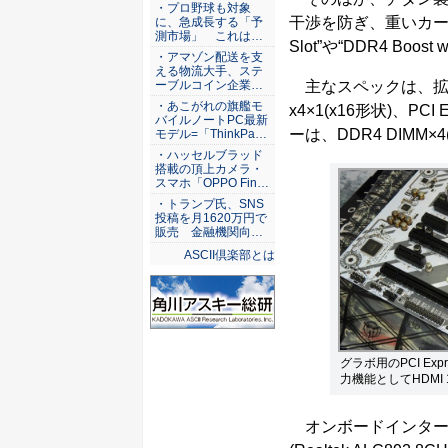
ASCII倶楽部
・プロ野球も対象
干渉を防ぎ、重いカードも安心
に、急成長する「予
測市場」 これは…
Slot”や“DDR4 Boost
・アマゾン配送を支
える物流大手、ステ
主なスペックは、拡張スロットが
ーブルコイン企業…
・あこがれの旗艦モ
x4×1(x16形状)、PCI E
バイルノートPC最新
ーは、DDR4 DIMM×4
モデル=「ThinkPa…
・ハッセルブラッド
搭載の頂上カメラ・
スマホ「OPPO Fin…
・トランプ氏、SNS
投稿を月1620万円で
販売 金融機関向…
ASCII倶楽部とは
グラボ用のPCI Expr
力機能としてHDMI 1
オンボードインターフェー