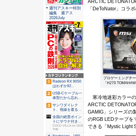
ARCTIC DETON
週刊アスキー特別
「DeToNator」コ
編集 週アス
2026July
プロゲーミングチーム
Radeon RX 9050
「H270 TOMAHAWK
はわずか92...
USB-Cケーブル一
寒冷地迷彩カラーのホ
体型だから忘れな
い！...
ARCTIC DETONA
サンワダイレク
ト、視線を遮るフ
GAMIG」シリーズ
ェルト製デ...
全国の絶景ポイン
のRGB LEDテー
トにサウナ付きの
できる「Mystic Lig
シェア別...
COCO VILLA on GOE
THE