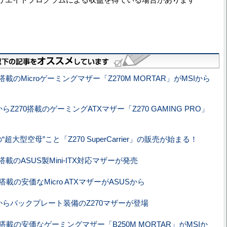
0搭載のMicroゲーミングマザー「Z270M MORTAR」がMSIから
からZ270搭載のゲーミングATXマザー「Z270 GAMING PRO」
の“超大型空母”こと「Z270 SuperCarrier」の販売が始まる！
0搭載のASUS製Mini-ITX対応マザーが発売
0搭載の安価なMicro ATXマザーがASUSから
Iからバックプレート装備のZ270マザーが登場
0搭載の安価なゲーミングマザー「B250M MORTAR」がMSIか