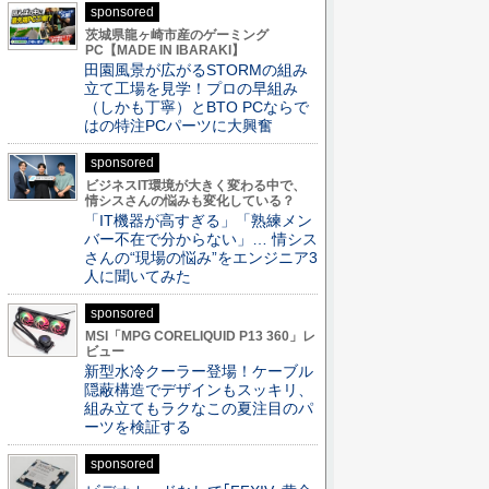
sponsored
茨城県龍ヶ崎市産のゲーミング
PC【MADE IN IBARAKI】
田園風景が広がるSTORMの組み
立て工場を見学！プロの早組み
（しかも丁寧）とBTO PCならで
はの特注PCパーツに大興奮
sponsored
ビジネスIT環境が大きく変わる中で、
情シスさんの悩みも変化している？
「IT機器が高すぎる」「熟練メン
バー不在で分からない」… 情シス
さんの“現場の悩み”をエンジニア3
人に聞いてみた
sponsored
MSI「MPG CORELIQUID P13 360」レ
ビュー
新型水冷クーラー登場！ケーブル
隠蔽構造でデザインもスッキリ、
組み立てもラクなこの夏注目のパ
ーツを検証する
sponsored