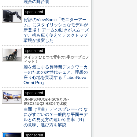
統合の舞台裏
sponsored
好評のViewSonic「モニターアー
ム」にスタイリッシュなモデルが
新登場！ アームの動きがスムーズ
で、机も広く使えてデスクトップ
環境が激変した
sponsored
スイッチひとつで背中のS字カーブにフ
ィット！
腰を気にする長時間デスクワーカ
ーのための次世代チェア。理想の
座り心地を実現する「LiberNovo
Omni Pro」
sponsored
JN-IPS34UQ2-HSC6とJN-
IPSC34UQ2-HSC6で比較
曲面（湾曲）ディスプレーってな
にがすごいの？一般的な平面モデ
ルとの見え方の違いや曲率（R）
の意味、選び方を解説
sponsored