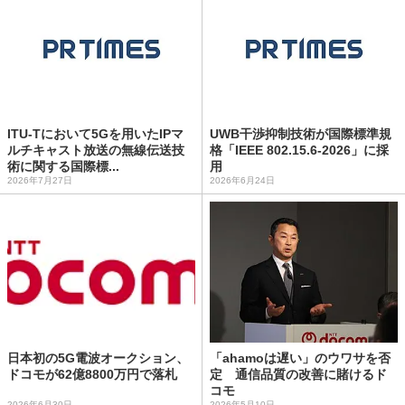
ITU-Tにおいて5Gを用いたIPマ
UWB干渉抑制技術が国際標準規
ルチキャスト放送の無線伝送技
格「IEEE 802.15.6-2026」に採
術に関する国際標...
用
2026年7月27日
2026年6月24日
日本初の5G電波オークション、
「ahamoは遅い」のウワサを否
ドコモが62億8800万円で落札
定 通信品質の改善に賭けるド
コモ
2026年6月30日
2026年5月10日