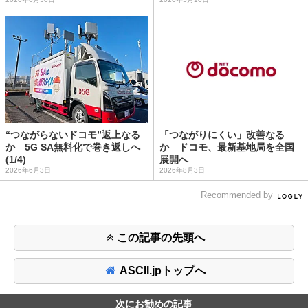
“つながらないドコモ”返上なる
「つながりにくい」改善なる
か 5G SA無料化で巻き返しへ
か ドコモ、最新基地局を全国
(1/4)
展開へ
2026年6月3日
2026年8月3日
Recommended by
この記事の先頭へ
ASCII.jpトップへ
次にお勧めの記事