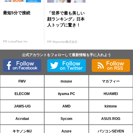
最短5分で接続
「世界で最も美しい
顔ランキング」日本
人トップに驚き！
PR LotusFlare Inc
PR Skyrocket株式会社
公式アカウントをフォローして最新情報を手に入れよう
FMV
mouse
マカフィー
ELECOM
iiyama PC
HUAWEI
JAWS-UG
AMD
kintone
Acrobat
Sycom
ASUS ROG
キヤノンMJ
Azure
パソコンSEVEN