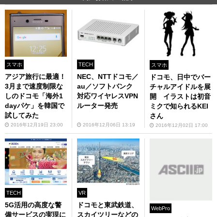
スマホ
TECH
スマホ
アジア旅行に最適！
NEC、NTTドコモ／
ドコモ、日中でバー
3月まで速度制限な
au／ソフトバンク
チャルアイドルを展
しのドコモ「海外1
対応ワイヤレスVPN
開 イラストは初音
dayパケ」を韓国で
ルーター発売
ミクで知られるKEI
試してみた
さん
2016年12月19日 23:00
2016年12月06日 13:19
2016年12月02日 17:00
TECH
VR
5G活用の高度な警
ドコモと東武鉄道、
WebPro
備サービスの実現に
スカイツリーなどの