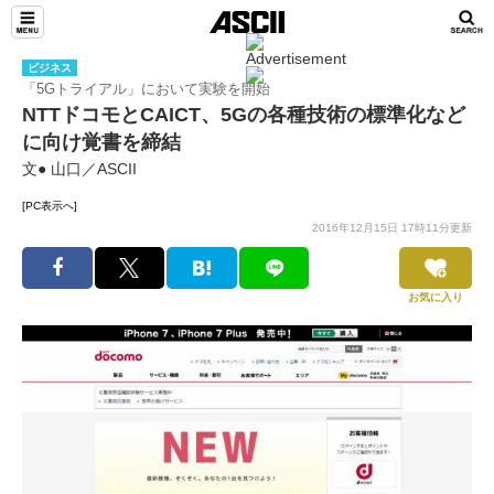
ビジネス
「5Gトライアル」において実験を開始
NTTドコモとCAICT、5Gの各種技術の標準化など
に向け覚書を締結
文● 山口／ASCII
[PC表示へ]
2016年12月15日 17時11分更新
お気に入り