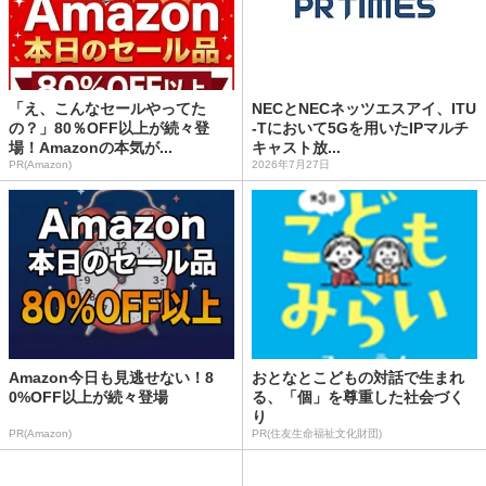
「え、こんなセールやってた
NECとNECネッツエスアイ、ITU
の？」80％OFF以上が続々登
-Tにおいて5Gを用いたIPマルチ
場！Amazonの本気が...
キャスト放...
PR(Amazon)
2026年7月27日
Amazon今日も見逃せない！8
おとなとこどもの対話で生まれ
0%OFF以上が続々登場
る、「個」を尊重した社会づく
り
PR(Amazon)
PR(住友生命福祉文化財団)