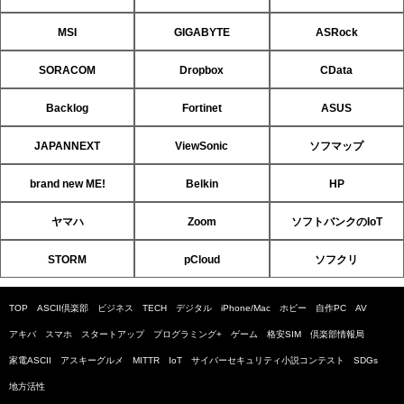
MSI
GIGABYTE
ASRock
SORACOM
Dropbox
CData
Backlog
Fortinet
ASUS
JAPANNEXT
ViewSonic
ソフマップ
brand new ME!
Belkin
HP
ヤマハ
Zoom
ソフトバンクのIoT
STORM
pCloud
ソフクリ
TOP
ASCII倶楽部
ビジネス
TECH
デジタル
iPhone/Mac
ホビー
自作PC
AV
アキバ
スマホ
スタートアップ
プログラミング+
ゲーム
格安SIM
倶楽部情報局
家電ASCII
アスキーグルメ
MITTR
IoT
サイバーセキュリティ小説コンテスト
SDGs
地方活性