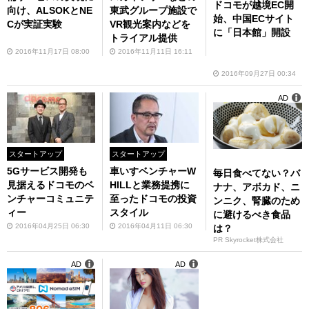
ドコモが越境EC開
向け、ALSOKとNE
東武グループ施設で
始、中国ECサイト
Cが実証実験
VR観光案内などを
に「日本館」開設
トライアル提供
2016年11月17日 08:00
2016年11月11日 16:11
2016年09月27日 00:34
AD
スタートアップ
スタートアップ
5Gサービス開発も
車いすベンチャーW
毎日食べてない？バ
見据えるドコモのベ
HILLと業務提携に
ナナ、アボカド、ニ
ンチャーコミュニテ
至ったドコモの投資
ンニク、腎臓のため
ィー
スタイル
に避けるべき食品
2016年04月25日 06:30
2016年04月11日 06:30
は？
PR Skyrocket株式会社
AD
AD