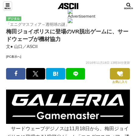
デジタル
「エニグマスフィア～透明球の謎」
梅田ジョイポリスに登場のVR脱出ゲームに、サー
ドウェーブが機材協力
文● 山口／ASCII
[PC表示へ]
2016年11月18日 13時34分更新
お気に入り
サードウェーブデジノスは11月18日から、梅田ジョイ