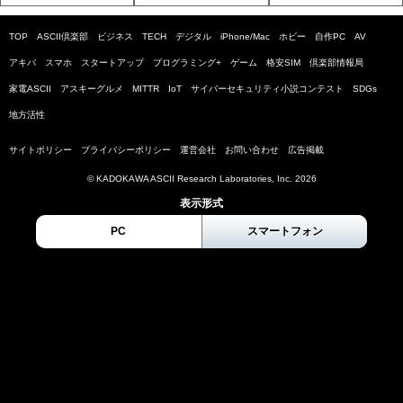
TOP
ASCII倶楽部
ビジネス
TECH
デジタル
iPhone/Mac
ホビー
自作PC
AV
アキバ
スマホ
スタートアップ
プログラミング+
ゲーム
格安SIM
倶楽部情報局
家電ASCII
アスキーグルメ
MITTR
IoT
サイバーセキュリティ小説コンテスト
SDGs
地方活性
サイトポリシー
プライバシーポリシー
運営会社
お問い合わせ
広告掲載
© KADOKAWA ASCII Research Laboratories, Inc. 2026
表示形式
PC
スマートフォン