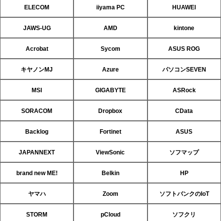
ELECOM
iiyama PC
HUAWEI
JAWS-UG
AMD
kintone
Acrobat
Sycom
ASUS ROG
キヤノンMJ
Azure
パソコンSEVEN
MSI
GIGABYTE
ASRock
SORACOM
Dropbox
CData
Backlog
Fortinet
ASUS
JAPANNEXT
ViewSonic
ソフマップ
brand new ME!
Belkin
HP
ヤマハ
Zoom
ソフトバンクのIoT
STORM
pCloud
ソフクリ