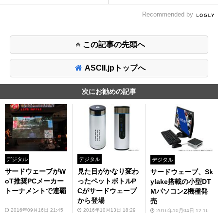
Recommended by
この記事の先頭へ
ASCII.jpトップへ
次にお勧めの記事
デジタル
デジタル
デジタル
サードウェーブがW
見た目がかなり変わ
サードウェーブ、Sk
oT推奨PCメーカー
ったペットボトルP
ylake搭載の小型DT
トーナメントで連覇
Cがサードウェーブ
Mパソコン2機種発
から登場
売
2016年09月16日 21:45
2016年10月13日 18:29
2016年10月04日 12:16