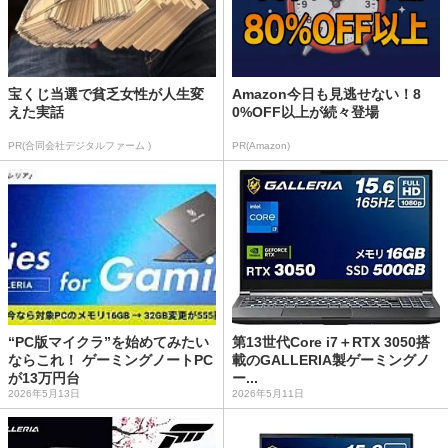
宝くじ当選で貧乏女性が人生変
Amazon今日も見逃せない！8
えた実話
0%OFF以上が続々登場
PR(合同会社デジタルファーム )
PR(Amazon)
“PC版マイクラ”を始めてみたい
第13世代Core i7＋RTX 3050搭
ならこれ！ ゲーミングノートPC
載のGALLERIA製ゲーミングノ
が13万円台
ー...
2026年5月13日
2026年5月11日