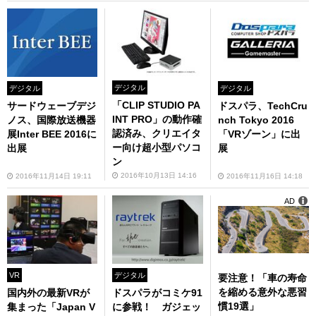
デジタル
デジタル
デジタル
「CLIP STUDIO PA
サードウェーブデジ
ドスパラ、TechCru
INT PRO」の動作確
ノス、国際放送機器
nch Tokyo 2016
認済み、クリエイタ
展Inter BEE 2016に
「VRゾーン」に出
ー向け超小型パソコ
出展
展
ン
2016年10月13日 14:16
2016年11月14日 19:11
2016年11月16日 14:18
AD
VR
デジタル
要注意！「車の寿命
を縮める意外な悪習
国内外の最新VRが
ドスパラがコミケ91
慣19選」
集まった「Japan V
に参戦！ ガジェッ