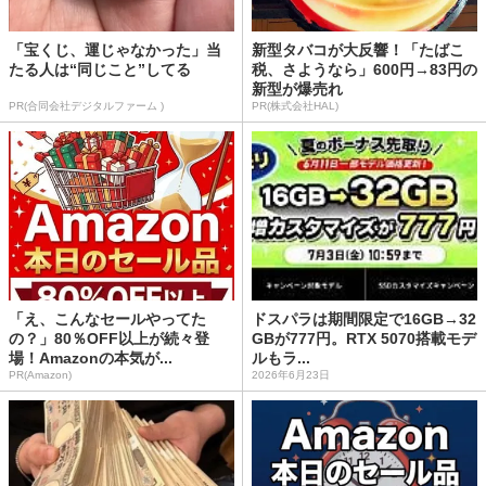
「宝くじ、運じゃなかった」当
新型タバコが大反響！「たばこ
たる人は“同じこと”してる
税、さようなら」600円→83円の
新型が爆売れ
PR(合同会社デジタルファーム )
PR(株式会社HAL)
「え、こんなセールやってた
ドスパラは期間限定で16GB→32
の？」80％OFF以上が続々登
GBが777円。RTX 5070搭載モデ
場！Amazonの本気が...
ルもラ...
PR(Amazon)
2026年6月23日