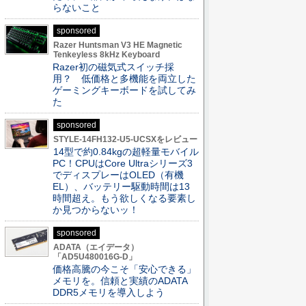
らないこと
sponsored
Razer Huntsman V3 HE Magnetic
Tenkeyless 8kHz Keyboard
Razer初の磁気式スイッチ採
用？ 低価格と多機能を両立した
ゲーミングキーボードを試してみ
た
sponsored
STYLE-14FH132-U5-UCSXをレビュー
14型で約0.84kgの超軽量モバイル
PC！CPUはCore Ultraシリーズ3
でディスプレーはOLED（有機
EL）、バッテリー駆動時間は13
時間超え。もう欲しくなる要素し
か見つからないッ！
sponsored
ADATA（エイデータ）
「AD5U480016G-D」
価格高騰の今こそ「安心できる」
メモリを。信頼と実績のADATA
DDR5メモリを導入しよう