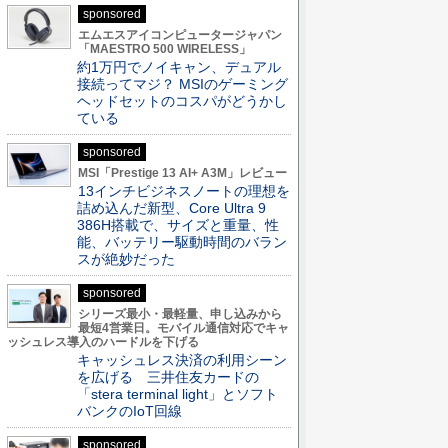
sponsored
エムエスアイコンピュータージャパン
「MAESTRO 500 WIRELESS」
約1万円でノイキャン、デュアル
接続ってマジ？ MSIのゲーミング
ヘッドセットのコスパがどうかし
ている
sponsored
MSI「Prestige 13 AI+ A3M」レビュー
13インチビジネスノートの理想を
詰め込んだ新型、Core Ultra 9
386H搭載で、サイズと重量、性
能、バッテリー駆動時間のバラン
スが絶妙だった
sponsored
シリーズ最小・最軽量、申し込みから
最短4営業日。モバイル通信対応でキャ
ッシュレス導入のハードルを下げる
キャッシュレス決済の利用シーン
を広げる 三井住友カードの
「stera terminal light」とソフト
バンクのIoT回線
sponsored