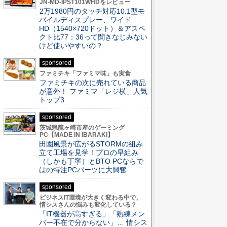
JN-MD-IPST101WHDをレビュー
2万1980円のタッチ対応10.1型モ
バイルディスプレー、ワイド
HD（1540×720ドット）＆アスペ
クト比77：36って聞きなじみない
けど使いやすいの？
sponsored
ファミチキ「ファミマ味」も実食
ファミチキの次に売れている商品
が意外！ ファミマ「レジ横」人気
トップ3
sponsored
茨城県龍ヶ崎市産のゲーミング
PC【MADE IN IBARAKI】
田園風景が広がるSTORMの組み
立て工場を見学！プロの早組み
（しかも丁寧）とBTO PCならで
はの特注PCパーツに大興奮
sponsored
ビジネスIT環境が大きく変わる中で、
情シスさんの悩みも変化している？
「IT機器が高すぎる」「熟練メン
バー不在で分からない」… 情シス