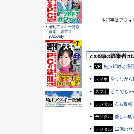
本記事はアフィ
週刊アスキー特別
編集 週アス
2026July
焦点距離と瞳孔
VR
滑りながら
スマホ
どこでもVR
スマホ
左右反転
デジタル
優しい明
デジタル
12個の
デジタル