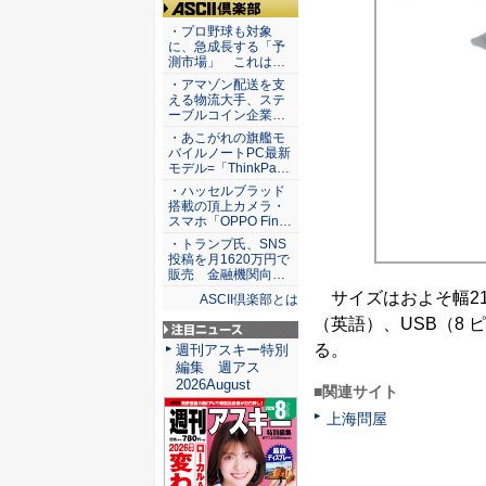
ASCII倶楽部
・プロ野球も対象
に、急成長する「予
測市場」 これは…
・アマゾン配送を支
える物流大手、ステ
ーブルコイン企業…
・あこがれの旗艦モ
バイルノートPC最新
モデル=「ThinkPa…
・ハッセルブラッド
搭載の頂上カメラ・
スマホ「OPPO Fin…
・トランプ氏、SNS
投稿を月1620万円で
販売 金融機関向…
サイズはおよそ幅212
ASCII倶楽部とは
（英語）、USB（8 
注目ニュース
る。
週刊アスキー特別
編集 週アス
2026August
■関連サイト
上海問屋