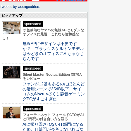
Tweets by asciijpeditors
ピックアップ
sponsored
才色兼備なヤマハの無線APはモダンな
オフィスに最適 これなら違和感な
し！
無線APにデザインは不要です
か？ ブラックスケルトンモデル
は今どきのオフィスにめちゃなじ
むんです
sponsored
Silent Master Noctua Edition X870A
をレビュー
ファンが12基もあるのにほとんど
の活用シーンで35dB以下、サイ
コムのNoctua尽くし静音ゲーミン
グPCがすごすぎた
sponsored
フォーティネット フィールドCTOがAI
とIT部門の付き合い方を語る
AIに振り回されないIT部門になる
ため、IT部門が今考えなければな