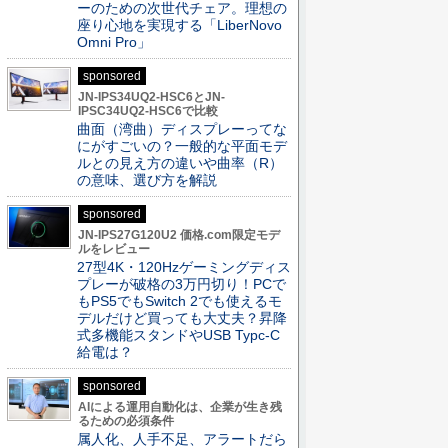
ーのための次世代チェア。理想の
座り心地を実現する「LiberNovo
Omni Pro」
sponsored
JN-IPS34UQ2-HSC6とJN-
IPSC34UQ2-HSC6で比較
曲面（湾曲）ディスプレーってな
にがすごいの？一般的な平面モデ
ルとの見え方の違いや曲率（R）
の意味、選び方を解説
sponsored
JN-IPS27G120U2 価格.com限定モデ
ルをレビュー
27型4K・120Hzゲーミングディス
プレーが破格の3万円切り！PCで
もPS5でもSwitch 2でも使えるモ
デルだけど買っても大丈夫？昇降
式多機能スタンドやUSB Typc-C
給電は？
sponsored
AIによる運用自動化は、企業が生き残
るための必須条件
属人化、人手不足、アラートだら