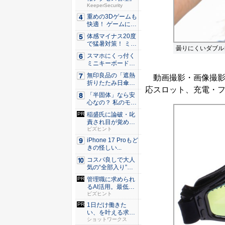
KeeperSecurity
重めの3Dゲームも
快適！ ゲームに強
いH...
体感マイナス20度
で猛暑対策！ ミズ
曇りにくいダブル
ノの...
スマホにくっ付く
ミニキーボード！
触ってわ...
無印良品の「遮熱
動画撮影・画像撮影用の
折りたたみ日傘」
応スロット、充電・フ
約160...
「半固体」なら安
心なの？ 私のモバ
イルバ...
稲盛氏に論破・叱
責され目が覚め
た。経営者...
ビズヒント
iPhone 17 Proもど
きの怪しい...
コスパ良しで大人
気の“全部入り”の
アンド...
管理職に求められ
るAI活用。最低限
やるべ...
ビズヒント
1日だけ働きた
い、を叶える求人
サイト
ショットワークス