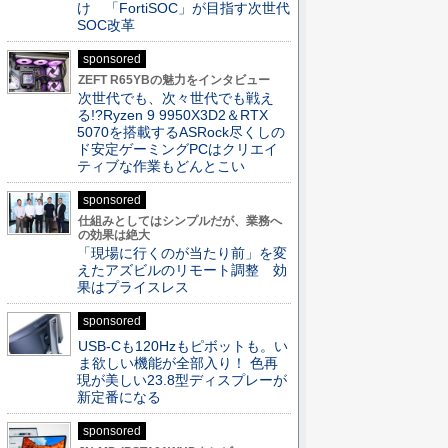
け 「FortiSOC」が目指す次世代
SOC改革
sponsored
ZEFT R65YBの魅力をインタビュー
次世代でも、次々世代でも戦え
る!?Ryzen 9 9950X3D2＆RTX
5070を搭載するASRock尽くしの
ド安定ゲーミングPCはクリエイ
ティブな作業もどんとこい
sponsored
仕組みとしてはシンプルだが、業務へ
の効果は絶大
「現場に行くのが当たり前」を変
えたアズビルのリモート調整 効
果はプライスレス
sponsored
USB-Cも120Hzもピボットも。い
ま欲しい機能が全部入り！ 色再
現が美しい23.8型ディスプレーが
新定番になる
sponsored