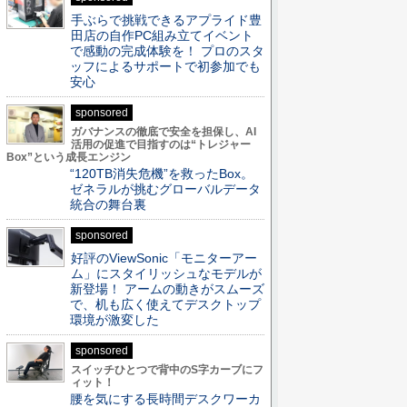
手ぶらで挑戦できるアプライド豊
田店の自作PC組み立てイベント
で感動の完成体験を！ プロのスタ
ッフによるサポートで初参加でも
安心
sponsored
ガバナンスの徹底で安全を担保し、AI
活用の促進で目指すのは“トレジャー
Box”という成長エンジン
“120TB消失危機”を救ったBox。
ゼネラルが挑むグローバルデータ
統合の舞台裏
sponsored
好評のViewSonic「モニターアー
ム」にスタイリッシュなモデルが
新登場！ アームの動きがスムーズ
で、机も広く使えてデスクトップ
環境が激変した
sponsored
スイッチひとつで背中のS字カーブにフ
ィット！
腰を気にする長時間デスクワーカ