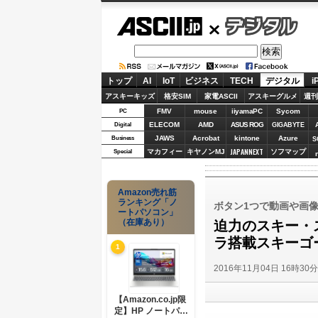
ASCII.jp
デジタル
トップ
AI
IoT
ビジネス
TECH
デジタル
i
アスキーキッズ
格安SIM
家電ASCII
アスキーグルメ
週刊
FMV
mouse
iiyamaPC
Sycom
PC
ELECOM
AMD
ASUS ROG
Digital
GIGABYTE
JAWS
Acrobat
kintone
Azure
Business
S
JAPANNEXT
マカフィー
キヤノンMJ
ソフマップ
Special
Amazon売れ筋
ランキング「ノ
ボタン1つで動画や画
ートパソコン」
（在庫あり）
迫力のスキー・ス
ラ搭載スキーゴ
1
2016年11月04日 16時30
【Amazon.co.jp限
定】HP ノートパソ