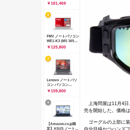
コン 15-fd 15.6イン
￥181,469
チ インテル Core 5
120U メモリ16GB
2
SSD512GB
Windows 11
Microsoft Office
2024搭載 WPS
Office搭載 カメラシ
FMV ノートパソコン
ャッター 指紋認証 薄
WE1-K3 (MS 365
型 Copilotキー搭載
Personal/Copilotキ
￥125,800
ナチュラルシルバー
ー搭載/Win 11/15.6
(BJ0M5PA-AAAI)
型/Core
3
i5/16GB/SSD
512GB/ホワイト)
FMVWK3E15W_AZ
Lenovo ノートパソ
コン パソコン
IdeaPad Slim 3 14.0
￥159,800
インチ AMD
Ryzen™ 5 8640HS
4
上海問屋は11月4日、F
メモリ16GB
SSD512GB
売を開始した。価格は1
Microsoft 365 試用
版 Windows11 バッ
ゴーグルの上部に装
テリー駆動12.6時間
【Amazon.co.jp限
重量1.39kg ルナグレ
定】ASUS ノートパ
自分目線かつハンズ