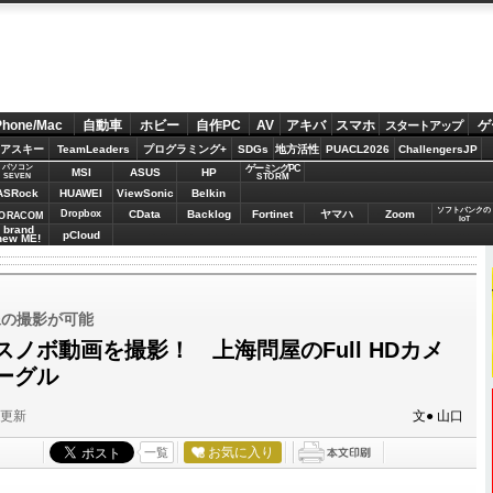
Phone/Mac
自動車
ホビー
自作PC
AV
アキバ
スマホ
ゲ
スタートアップ
アスキー
TeamLeaders
プログラミング+
SDGs
地方活性
PUACL2026
ChallengersJP
パソコン
ゲーミングPC
MSI
ASUS
HP
STORM
SEVEN
ASRock
HUAWEI
ViewSonic
Belkin
ソフトバンクの
Dropbox
CData
Backlog
Fortinet
ヤマハ
Zoom
ORACOM
IoT
brand
pCloud
new ME!
像の撮影が可能
ノボ動画を撮影！ 上海問屋のFull HDカメ
ーグル
分更新
文● 山口
お気に入り
一覧