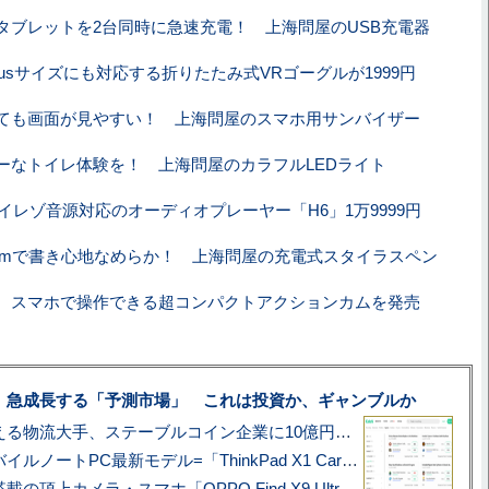
タブレットを2台同時に急速充電！ 上海問屋のUSB充電器
e Plusサイズにも対応する折りたたみ式VRゴーグルが1999円
ても画面が見やすい！ 上海問屋のスマホ用サンバイザー
ーなトイレ体験を！ 上海問屋のカラフルLEDライト
ハイレゾ音源対応のオーディオプレーヤー「H6」1万9999円
4mmで書き心地なめらか！ 上海問屋の充電式スタイラスペン
、スマホで操作できる超コンパクトアクションカムを発売
、急成長する「予測市場」 これは投資か、ギャンブルか
アマゾン配送を支える物流大手、ステーブルコイン企業に10億円投資のワケ
あこがれの旗艦モバイルノートPC最新モデル=「ThinkPad X1 Carbon Gen 14 Aura Edition」実機レビュー
ハッセルブラッド搭載の頂上カメラ・スマホ「OPPO Find X9 Ultra」実写レビュー=プロが本気で徹底撮影しました!!