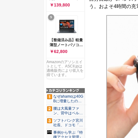
ー 83K9003JJP ノー
ソコン Vivobook 15
￥139,800
う。およそ4時間の充
トPC
M1502NAQ 15.6イ
ンチ AMD Ryzen 7
5
170 メモリ16GB
SSD 512GB
Microsoft 365
Personal (24か月版)
搭載 Windows 11 重
【整備済み品】軽量
量1.7kg Wi-Fi 6E ク
薄型ノートパソコン
ワイエットブルー
dynabook G83 ■
￥62,800
M1502NAQ-
13.3型
R7165BUWS
FHD(1920x1080) -
Amazonのアソシエイ
高性能第11世代Core
トとして、ASCII.jpは
i5-1135G7 - メモリ
適格販売により収入を
16GB - SSD 256GB
得ています。
- Webカメラ -
WiFi&Bluetooth -
USB Type-C - MS
Office 2021 - Win11
なぜahamoは40G
搭載
Bに増量したの
か ...
腰は大風量ファ
ン、背中はペルチ
ェ冷却。ダ...
ソフトバンク宮川
社長、ドコモ「ah
amo...
事例から学ぶ『特
権アクセス管理』