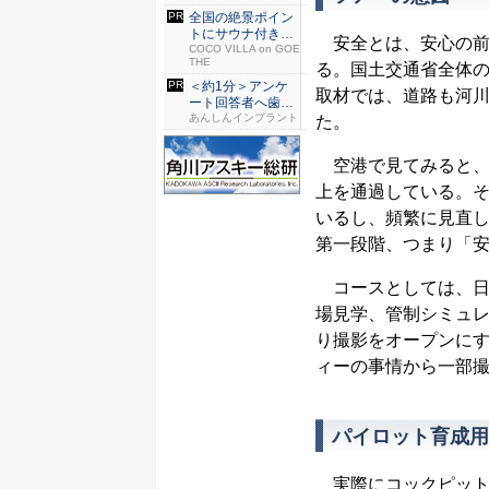
全国の絶景ポイン
トにサウナ付きの
安全とは、安心の前
シェア別...
COCO VILLA on GOE
THE
る。国土交通省全体
＜約1分＞アンケ
取材では、道路も河
ート回答者へ歯科
医師が監...
あんしんインプラント
た。
空港で見てみると、
上を通過している。
いるし、頻繁に見直
第一段階、つまり「
コースとしては、日
場見学、管制シミュ
り撮影をオープンに
ィーの事情から一部
パイロット育成用
実際にコックピット