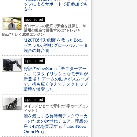
ッフによるサポートで初参加でも
安心
sponsored
ガバナンスの徹底で安全を担保し、AI
活用の促進で目指すのは“トレジャー
Box”という成長エンジン
“120TB消失危機”を救ったBox。
ゼネラルが挑むグローバルデータ
統合の舞台裏
sponsored
好評のViewSonic「モニターアー
ム」にスタイリッシュなモデルが
新登場！ アームの動きがスムーズ
で、机も広く使えてデスクトップ
環境が激変した
sponsored
スイッチひとつで背中のS字カーブにフ
ィット！
腰を気にする長時間デスクワーカ
ーのための次世代チェア。理想の
座り心地を実現する「LiberNovo
Omni Pro」