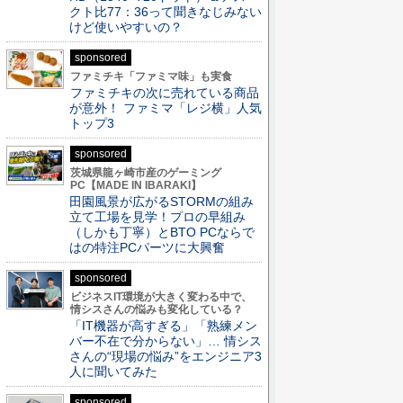
クト比77：36って聞きなじみない
けど使いやすいの？
sponsored
ファミチキ「ファミマ味」も実食
ファミチキの次に売れている商品
が意外！ ファミマ「レジ横」人気
トップ3
sponsored
茨城県龍ヶ崎市産のゲーミング
PC【MADE IN IBARAKI】
田園風景が広がるSTORMの組み
立て工場を見学！プロの早組み
（しかも丁寧）とBTO PCならで
はの特注PCパーツに大興奮
sponsored
ビジネスIT環境が大きく変わる中で、
情シスさんの悩みも変化している？
「IT機器が高すぎる」「熟練メン
バー不在で分からない」… 情シス
さんの“現場の悩み”をエンジニア3
人に聞いてみた
sponsored