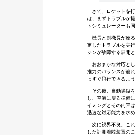
さて、ロケットを打
は、まずトラブルが
トシミュレーターも
機長と副機長が座る
定したトラブルを実行する
ジンが故障する展開
おおまかな対応としては、
推力のバランスが崩
っすぐ飛行できるよ
その後、自動操縦を
し、空港に戻る準備
イミングとその内容
迅速な対応能力を求
次に視界不良。これはILS
した計測着陸装置の