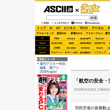
ASCII.jp
ゲーム・
ホビー
トップ
AI
IoT
ビジネス
TECH
デジタル
i
アスキーキッズ
格安SIM
家電ASCII
アスキーグルメ
週刊
FMV
mouse
iiyamaPC
Sycom
PC
ELECOM
AMD
ASUS ROG
Digital
GIGABYTE
JAWS
Acrobat
kintone
Azure
Business
S
JAPANNEXT
マカフィー
キヤノンMJ
ソフマップ
Special
注目ニュース
週刊アスキー特別
編集 週アス
2026August
「航空の安全・
2016年03月28日 17時00
羽田空港の発着数は2