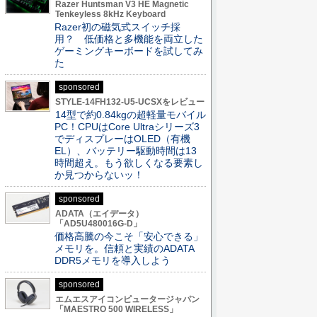
Razer Huntsman V3 HE Magnetic
Tenkeyless 8kHz Keyboard
Razer初の磁気式スイッチ採
用？ 低価格と多機能を両立した
ゲーミングキーボードを試してみ
た
sponsored
STYLE-14FH132-U5-UCSXをレビュー
14型で約0.84kgの超軽量モバイル
PC！CPUはCore Ultraシリーズ3
でディスプレーはOLED（有機
EL）、バッテリー駆動時間は13
時間超え。もう欲しくなる要素し
か見つからないッ！
sponsored
ADATA（エイデータ）
「AD5U480016G-D」
価格高騰の今こそ「安心できる」
メモリを。信頼と実績のADATA
DDR5メモリを導入しよう
sponsored
エムエスアイコンピュータージャパン
「MAESTRO 500 WIRELESS」