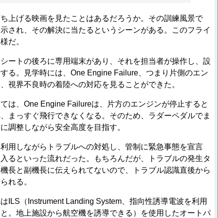
ち上げる映画を見たことはあるだろうか。その訓練風景で
提示され、その解決に当たるというシーンがある。このフライ
同様だ。
シートの後ろに専用端末があり、それを担当者が操作し、設
。見学時には、One Engine Failure、つまり片側のエン
と、視界不良時の着陸への対応を見ることができた。
One Engine Failureは、片方のエンジンが停止すると
れ、まっすぐ飛行できなくなる。そのため、ラダーペダルでま
うに調整しながら安全高度を目指す。
利用しながらトラブルへの対処し、管制に緊急事態を宣言
に入るといった流れだった。もちろんだが、トラブルの発生タ
は機長と副機長に伝えられてないので、トラブル認識直後から
められる。
（Instrument Landing System、指向性誘導電波を利用
こと。地上施設から航空機を誘導できる）を使用したオートパ