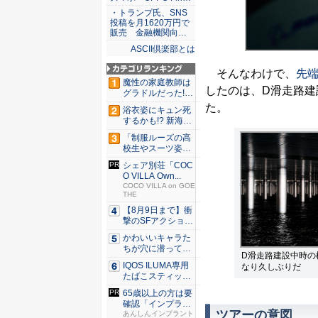
・トランプ氏、SNS
投稿を月1620万円で
販売 金融機関向…
ASCII倶楽部とは
そんなわけで、
先
魔性の家庭教師は
したのは、D滑走路建
グラドルだった!?
村雨...
た。
浴衣姿にキュン死
するかも!? 新海ま
きが...
「制服ルーズの高
校生やスーツ姿の
OLを演...
シェア別荘「COC
O VILLA Own...
COCO VILLA on GOE
THE
【8月9日まで】衝
撃のSFアクション
『G...
かわいいキャラた
ちが穴に潜ってひ
D滑走路建設中時の
どい目に...
IQOS ILUMA専用
なり久しぶりだ
たばこスティッ
ク...
65歳以上の方は要
確認「インプラン
ツアーの意図
トは保...
あんしんインプラント