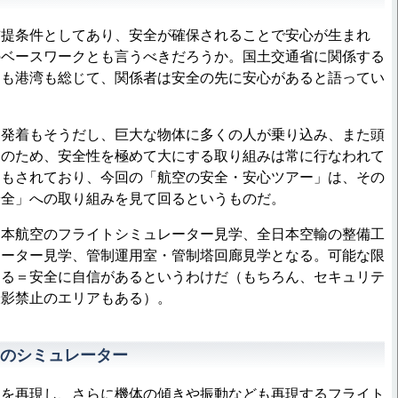
提条件としてあり、安全が確保されることで安心が生まれ
のベースワークとも言うべきだろうか。国土交通省に関係する
川も港湾も総じて、関係者は安全の先に安心があると語ってい
発着もそうだし、巨大な物体に多くの人が乗り込み、また頭
そのため、安全性を極めて大にする取り組みは常に行なわれて
しもされており、今回の「航空の安全・安心ツアー」は、その
安全」への取り組みを見て回るというものだ。
本航空のフライトシミュレーター見学、全日本空輸の整備工
レーター見学、管制運用室・管制塔回廊見学となる。可能な限
する＝安全に自信があるというわけだ（もちろん、セキュリテ
撮影禁止のエリアもある）。
のシミュレーター
を再現し、さらに機体の傾きや振動なども再現するフライト