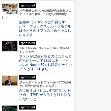
sponsored
才色兼備なヤマハの無線APはモダンな
オフィスに最適 これなら違和感な
し！
無線APにデザインは不要です
か？ ブラックスケルトンモデル
は今どきのオフィスにめちゃなじ
むんです
sponsored
Silent Master Noctua Edition X870A
をレビュー
ファンが12基もあるのにほとんど
の活用シーンで35dB以下、サイ
コムのNoctua尽くし静音ゲーミン
グPCがすごすぎた
sponsored
フォーティネット フィールドCTOがAI
とIT部門の付き合い方を語る
AIに振り回されないIT部門になる
ため、IT部門が今考えなければな
らないこと
sponsored