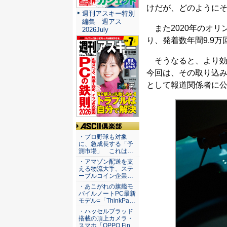
けだが、どのように
週刊アスキー特別
編集 週アス
また2020年のオリ
2026July
り、発着数年間9.9
そうなると、より効
今回は、その取り込
として報道関係者に
ASCII倶楽部
・プロ野球も対象
に、急成長する「予
測市場」 これは…
・アマゾン配送を支
える物流大手、ステ
ーブルコイン企業…
・あこがれの旗艦モ
バイルノートPC最新
モデル=「ThinkPa…
・ハッセルブラッド
搭載の頂上カメラ・
スマホ「OPPO Fin…