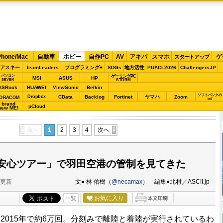
Phone/Mac
自動車
ホビー
自作PC
AV
アキバ
スマホ
ゲ
スタートアップ
アスキー
TeamLeaders
プログラミング+
SDGs
地方活性
PUACL2026
ChallengersJP
パソコン
ゲーミングPC
MSI
ASUS
HP
STORM
SEVEN
ASRock
HUAWEI
ViewSonic
Belkin
ソフトバンクの
Dropbox
CData
Backlog
Fortinet
ヤマハ
Zoom
ORACOM
IoT
brand
pCloud
new ME!
前へ
1
2
3
4
次へ
安心ツアー」で羽田空港の管制を見てきた
分更新
文● 林 佑樹（
@necamax
） 編集●北村／ASCII.jp
お気に入り
一覧
015年で約6万回。分刻みで離陸と着陸が実行されているわ