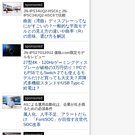
sponsored
JN-IPS34UQ2-HSC6とJN-
IPSC34UQ2-HSC6で比較
曲面（湾曲）ディスプレーってな
にがすごいの？一般的な平面モデ
ルとの見え方の違いや曲率（R）
の意味、選び方を解説
sponsored
JN-IPS27G120U2 価格.com限定モデ
ルをレビュー
27型4K・120Hzゲーミングディス
プレーが破格の3万円切り！PCで
もPS5でもSwitch 2でも使えるモ
デルだけど買っても大丈夫？昇降
式多機能スタンドやUSB Typc-C
給電は？
sponsored
AIによる運用自動化は、企業が生き残
るための必須条件
属人化、人手不足、アラートだら
け 「FortiSOC」が目指す次世代
SOC改革
sponsored