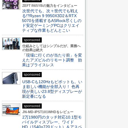
ZEFT R65YBの魅力をインタビュー
次世代でも、次々世代でも戦え
る!?Ryzen 9 9950X3D2＆RTX
5070を搭載するASRock尽くしの
ド安定ゲーミングPCはクリエイ
ティブな作業もどんとこい
sponsored
仕組みとしてはシンプルだが、業務へ
の効果は絶大
「現場に行くのが当たり前」を変
えたアズビルのリモート調整 効
果はプライスレス
sponsored
USB-Cも120Hzもピボットも。い
ま欲しい機能が全部入り！ 色再
現が美しい23.8型ディスプレーが
新定番になる
sponsored
JN-MD-IPST101WHDをレビュー
2万1980円のタッチ対応10.1型モ
バイルディスプレー、ワイド
HD（1540×720ドット）＆アスペ