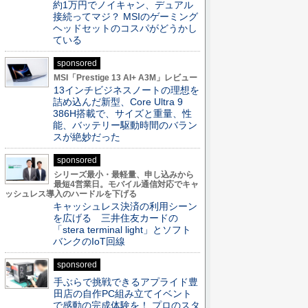
約1万円でノイキャン、デュアル
接続ってマジ？ MSIのゲーミング
ヘッドセットのコスパがどうかし
ている
sponsored
MSI「Prestige 13 AI+ A3M」レビュー
13インチビジネスノートの理想を
詰め込んだ新型、Core Ultra 9
386H搭載で、サイズと重量、性
能、バッテリー駆動時間のバラン
スが絶妙だった
sponsored
シリーズ最小・最軽量、申し込みから
最短4営業日。モバイル通信対応でキャ
ッシュレス導入のハードルを下げる
キャッシュレス決済の利用シーン
を広げる 三井住友カードの
「stera terminal light」とソフト
バンクのIoT回線
sponsored
手ぶらで挑戦できるアプライド豊
田店の自作PC組み立てイベント
で感動の完成体験を！ プロのスタ