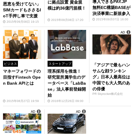
導入できるPAY.JP
に拠点設置 資金規
恩恵を受けてない」
無料EC構築BASEが
模は約36億円規模！
SIMカードもささるI
決済事業に新規参入
oT手押し車で支援
2015年09月07日 16:00
2015年09月08日 17:20
2015年09月08日 19:15
AD
ビジネス
スタートアップ
「アジアで最もハン
サムな顔ランキン
マネーフォワードの
理系採用を推進！
グ」日本人最高位は
目指すFintech Ope
研究室所属学生のデ
中国でも大人気のあ
n Bank APIとは
ータベース「LabBa
の俳優
se」法人事前登録開
PR Skyrocket株式会社
始
2015年08月27日 19:59
2016年12月26日 09:00
AD
AD