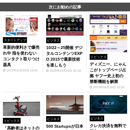
次にお勧めの記事
スタートアップ
ビジネス
革新的便利さで爆売
10/22～25開催 デジ
れ中 指を使わない
タルコンテンツEXP
トピックス
コンタクト取りつけ
O 2015で最新技術
ディズニー、にゃん
器具
を楽しもう
こがトップページ占
2015年10月30日 18:45
2015年10月19日 20:19
拠 ヤフー史上初の
禁断機能を解禁
2015年09月16日 12:00
ビジネス
ビジネス
トピックス
クレカ決済を無料で
500 Startupsが日本
「高齢者はネットの