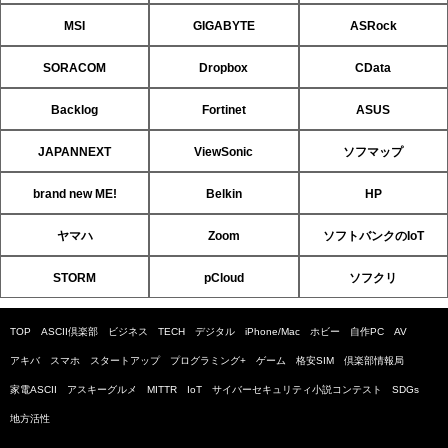
MSI
GIGABYTE
ASRock
SORACOM
Dropbox
CData
Backlog
Fortinet
ASUS
JAPANNEXT
ViewSonic
ソフマップ
brand new ME!
Belkin
HP
ヤマハ
Zoom
ソフトバンクのIoT
STORM
pCloud
ソフクリ
TOP
ASCII倶楽部
ビジネス
TECH
デジタル
iPhone/Mac
ホビー
自作PC
AV
アキバ
スマホ
スタートアップ
プログラミング+
ゲーム
格安SIM
倶楽部情報局
家電ASCII
アスキーグルメ
MITTR
IoT
サイバーセキュリティ小説コンテスト
SDGs
地方活性