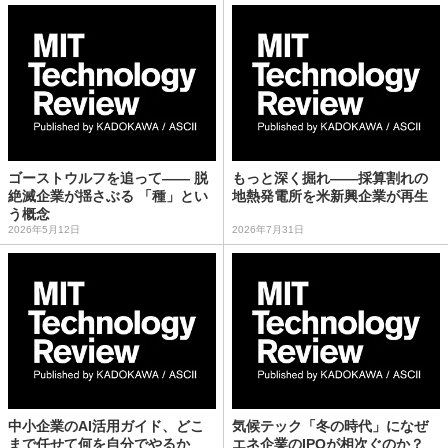
ゴーストウルフを追って—— 脱
もっと深く掘れ——採算割れの
絶滅企業が揺さぶる 「種」とい
地熱発電所を米新興企業が再生
う概念
2026年5月12日
2026年7月31日
中小企業のAI活用ガイド、どこ
気候テック「冬の時代」になぜ
まで任せて何を自分でやるか
エネ企業のIPOが相次ぐのか？