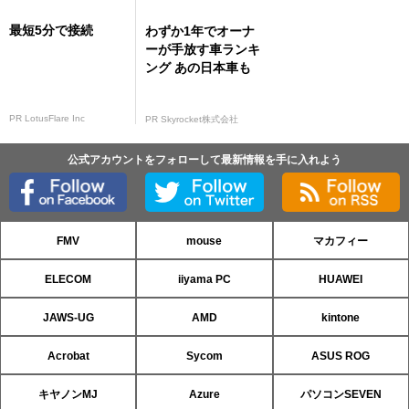
最短5分で接続
わずか1年でオーナ
ーが手放す車ランキ
ング あの日本車も
PR LotusFlare Inc
PR Skyrocket株式会社
公式アカウントをフォローして最新情報を手に入れよう
FMV
mouse
マカフィー
ELECOM
iiyama PC
HUAWEI
JAWS-UG
AMD
kintone
Acrobat
Sycom
ASUS ROG
キヤノンMJ
Azure
パソコンSEVEN