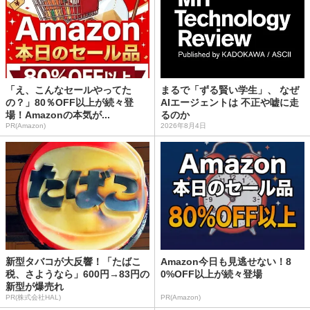
「え、こんなセールやってた
まるで「ずる賢い学生」、 なぜ
の？」80％OFF以上が続々登
AIエージェントは 不正や嘘に走
場！Amazonの本気が...
るのか
PR(Amazon)
2026年8月4日
新型タバコが大反響！「たばこ
Amazon今日も見逃せない！8
税、さようなら」600円→83円の
0%OFF以上が続々登場
新型が爆売れ
PR(株式会社HAL)
PR(Amazon)