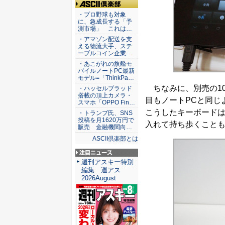
ASCII倶楽部
・プロ野球も対象
に、急成長する「予
測市場」 これは…
・アマゾン配送を支
える物流大手、ステ
ーブルコイン企業…
・あこがれの旗艦モ
バイルノートPC最新
モデル=「ThinkPa…
ちなみに、別売の106
・ハッセルブラッド
搭載の頂上カメラ・
目もノートPCと同じ
スマホ「OPPO Fin…
こうしたキーボード
・トランプ氏、SNS
投稿を月1620万円で
入れて持ち歩くこと
販売 金融機関向…
ASCII倶楽部とは
注目ニュース
週刊アスキー特別
編集 週アス
2026August