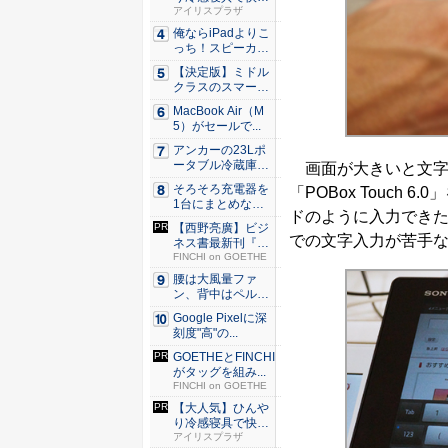
な睡眠を...
アイリスプラザ
俺ならiPadよりこ
っち！スピーカー
9個...
【決定版】ミドル
クラスのスマート
フォンの...
MacBook Air（M
5）がセールで...
アンカーの23Lポ
ータブル冷蔵庫が
画面が大きいと文字入力も
Ama...
そろそろ充電器を
「POBox Touch
1台にまとめな
ドのように入力でき
い？ An...
【西野亮廣】ビジ
での文字入力が苦手
ネス書最新刊『北
極星 僕...
FINCHI on GOETHE
腰は大風量ファ
ン、背中はペルチ
ェ冷却。ダ...
Google Pixelに深
刻度"高"の...
GOETHEとFINCHI
がタッグを組み...
FINCHI on GOETHE
【大人気】ひんや
り冷感寝具で快適
な睡眠を...
アイリスプラザ