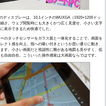
t Z」のディスプレーは、10.1インチのWUXGA（1920×1200ドッ
精細さ。ウェブ閲覧時にも大きくかつ広く見渡せ、小さい文字
かに表示できるため快適でした。
ーのタッチセンサーをガラス面と一体化することで、画面を
イレクト感を向上。指への吸い付きというか思い通りに動き、
います。小さい画面だと視認性に難がある地図も見やすく、拡
作も自由自在。こういった操作感覚は大画面ならではです。