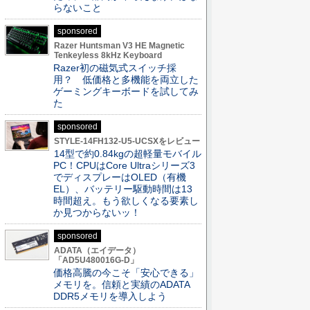
らないこと
sponsored
Razer Huntsman V3 HE Magnetic
Tenkeyless 8kHz Keyboard
Razer初の磁気式スイッチ採
用？ 低価格と多機能を両立した
ゲーミングキーボードを試してみ
た
sponsored
STYLE-14FH132-U5-UCSXをレビュー
14型で約0.84kgの超軽量モバイル
PC！CPUはCore Ultraシリーズ3
でディスプレーはOLED（有機
EL）、バッテリー駆動時間は13
時間超え。もう欲しくなる要素し
か見つからないッ！
sponsored
ADATA（エイデータ）
「AD5U480016G-D」
価格高騰の今こそ「安心できる」
メモリを。信頼と実績のADATA
DDR5メモリを導入しよう