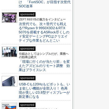
け 「FortiSOC」が目指す次世代
SOC改革
sponsored
ZEFT R65YBの魅力をインタビュー
次世代でも、次々世代でも戦え
る!?Ryzen 9 9950X3D2＆RTX
5070を搭載するASRock尽くしの
ド安定ゲーミングPCはクリエイ
ティブな作業もどんとこい
sponsored
仕組みとしてはシンプルだが、業務へ
の効果は絶大
「現場に行くのが当たり前」を変
えたアズビルのリモート調整 効
果はプライスレス
sponsored
USB-Cも120Hzもピボットも。い
ま欲しい機能が全部入り！ 色再
現が美しい23.8型ディスプレーが
新定番になる
sponsored