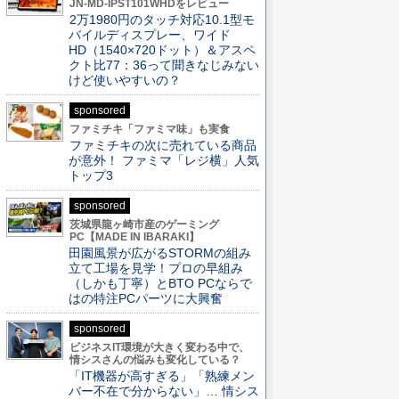
JN-MD-IPST101WHDをレビュー
2万1980円のタッチ対応10.1型モ
バイルディスプレー、ワイド
HD（1540×720ドット）＆アスペ
クト比77：36って聞きなじみない
けど使いやすいの？
sponsored
ファミチキ「ファミマ味」も実食
ファミチキの次に売れている商品
が意外！ ファミマ「レジ横」人気
トップ3
sponsored
茨城県龍ヶ崎市産のゲーミング
PC【MADE IN IBARAKI】
田園風景が広がるSTORMの組み
立て工場を見学！プロの早組み
（しかも丁寧）とBTO PCならで
はの特注PCパーツに大興奮
sponsored
ビジネスIT環境が大きく変わる中で、
情シスさんの悩みも変化している？
「IT機器が高すぎる」「熟練メン
バー不在で分からない」… 情シス