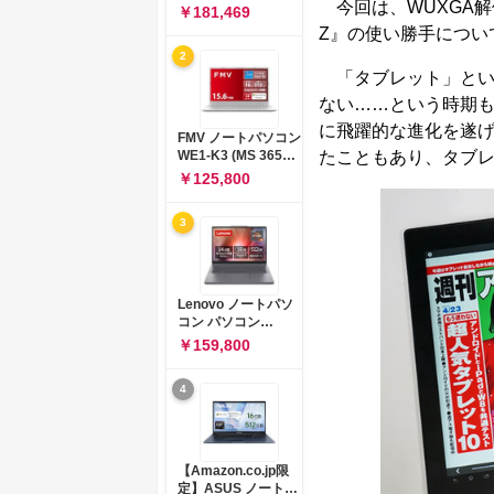
今回は、WUXGA解像度
コン 15-fd 15.6イン
￥181,469
チ インテル Core 5
Z』の使い勝手につい
120U メモリ16GB
2
SSD512GB
「タブレット」とい
Windows 11
Microsoft Office
ない……という時期もあり
2024搭載 WPS
に飛躍的な進化を遂
Office搭載 カメラシ
FMV ノートパソコン
ャッター 指紋認証 薄
たこともあり、タブ
WE1-K3 (MS 365
型 Copilotキー搭載
Personal/Copilotキ
￥125,800
ナチュラルシルバー
ー搭載/Win 11/15.6
(BJ0M5PA-AAAI)
型/Core
3
i5/16GB/SSD
512GB/ホワイト)
FMVWK3E15W_AZ
Lenovo ノートパソ
コン パソコン
IdeaPad Slim 3 14.0
￥159,800
インチ AMD
Ryzen™ 5 8640HS
4
メモリ16GB
SSD512GB
Microsoft 365 試用
版 Windows11 バッ
テリー駆動12.6時間
【Amazon.co.jp限
重量1.39kg ルナグレ
定】ASUS ノートパ