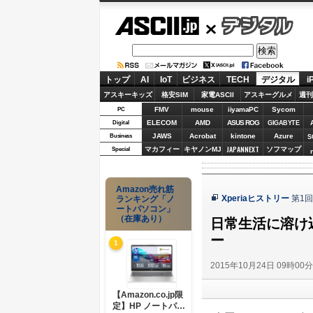
ASCII.jp
デジタル
トップ
AI
IoT
ビジネス
TECH
デジタル
i
アスキーキッズ
格安SIM
家電ASCII
アスキーグルメ
週刊
FMV
mouse
iiyamaPC
Sycom
PC
ELECOM
AMD
ASUS ROG
Digital
GIGABYTE
JAWS
Acrobat
kintone
Azure
Business
S
JAPANNEXT
マカフィー
キヤノンMJ
ソフマップ
Special
Amazon売れ筋
Xperiaヒストリー
第1回
ランキング「ノ
ートパソコン」
（在庫あり）
日常生活に溶け込むタ
ー
1
2015年10月24日 09時00
【Amazon.co.jp限
定】HP ノートパソ