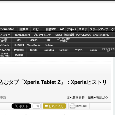
Phone/Mac
自動車
ホビー
自作PC
AV
アキバ
スマホ
ゲ
スタートアップ
アスキー
TeamLeaders
プログラミング+
SDGs
地方活性
PUACL2026
ChallengersJP
パソコン
ゲーミングPC
MSI
ASUS
HP
STORM
SEVEN
ASRock
HUAWEI
ViewSonic
Belkin
ソフトバンクの
Dropbox
CData
Backlog
Fortinet
ヤマハ
Zoom
ORACOM
IoT
brand
pCloud
new ME!
ブ「Xperia Tablet Z」：Xperiaヒストリ
分更新
文● 君国泰将 編集●南田ゴウ
お気に入り
一覧