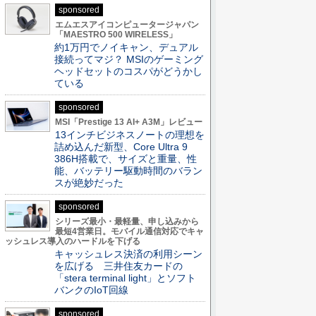
sponsored
エムエスアイコンピュータージャパン
「MAESTRO 500 WIRELESS」
約1万円でノイキャン、デュアル
接続ってマジ？ MSIのゲーミング
ヘッドセットのコスパがどうかし
ている
sponsored
MSI「Prestige 13 AI+ A3M」レビュー
13インチビジネスノートの理想を
詰め込んだ新型、Core Ultra 9
386H搭載で、サイズと重量、性
能、バッテリー駆動時間のバラン
スが絶妙だった
sponsored
シリーズ最小・最軽量、申し込みから
最短4営業日。モバイル通信対応でキャ
ッシュレス導入のハードルを下げる
キャッシュレス決済の利用シーン
を広げる 三井住友カードの
「stera terminal light」とソフト
バンクのIoT回線
sponsored