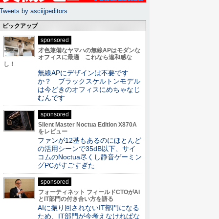
Tweets by asciijpeditors
ピックアップ
sponsored
才色兼備なヤマハの無線APはモダンな
オフィスに最適 これなら違和感な
し！
無線APにデザインは不要です
か？ ブラックスケルトンモデル
は今どきのオフィスにめちゃなじ
むんです
sponsored
Silent Master Noctua Edition X870A
をレビュー
ファンが12基もあるのにほとんど
の活用シーンで35dB以下、サイ
コムのNoctua尽くし静音ゲーミン
グPCがすごすぎた
sponsored
フォーティネット フィールドCTOがAI
とIT部門の付き合い方を語る
AIに振り回されないIT部門になる
ため、IT部門が今考えなければな