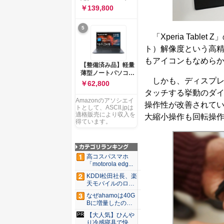
ー 83K9003JJP ノー
ソコン Vivobook 15
￥139,800
トPC
M1502NAQ 15.6イ
ンチ AMD Ryzen 7
5
170 メモリ16GB
「Xperia Table
SSD 512GB
Microsoft 365
ト）解像度という高
Personal (24か月版)
もアイコンもなめら
搭載 Windows 11 重
【整備済み品】軽量
量1.7kg Wi-Fi 6E ク
薄型ノートパソコン
ワイエットブルー
しかも、ディスプレ
dynabook G83 ■
￥62,800
M1502NAQ-
13.3型
タッチする挙動のダ
R7165BUWS
FHD(1920x1080) -
Amazonのアソシエイ
操作性が改善されて
高性能第11世代Core
トとして、ASCII.jpは
i5-1135G7 - メモリ
適格販売により収入を
大縮小操作も回転操
16GB - SSD 256GB
得ています。
- Webカメラ -
WiFi&Bluetooth -
USB Type-C - MS
Office 2021 - Win11
高コスパスマホ
搭載
「motorola edg...
KDDI松田社長、楽
天モバイルのロー
ミン...
なぜahamoは40G
Bに増量したの
か ...
【大人気】ひんや
り冷感寝具で快適