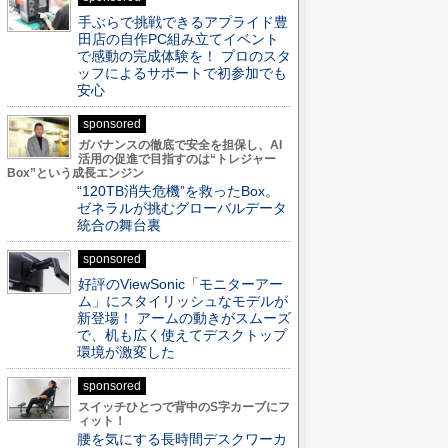
手ぶらで挑戦できるアプライド豊
田店の自作PC組み立てイベント
で感動の完成体験を！ プロのスタ
ッフによるサポートで初参加でも
安心
sponsored
ガバナンスの徹底で安全を担保し、AI
活用の促進で目指すのは“トレジャー
Box”という成長エンジン
“120TB消失危機”を救ったBox。
ゼネラルが挑むグローバルデータ
統合の舞台裏
sponsored
好評のViewSonic「モニターアー
ム」にスタイリッシュなモデルが
新登場！ アームの動きがスムーズ
で、机も広く使えてデスクトップ
環境が激変した
sponsored
スイッチひとつで背中のS字カーブにフ
ィット！
腰を気にする長時間デスクワーカ