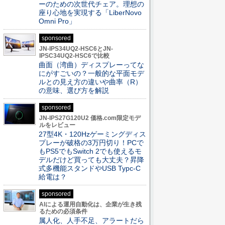
ーのための次世代チェア。理想の
座り心地を実現する「LiberNovo
Omni Pro」
sponsored
JN-IPS34UQ2-HSC6とJN-
IPSC34UQ2-HSC6で比較
曲面（湾曲）ディスプレーってな
にがすごいの？一般的な平面モデ
ルとの見え方の違いや曲率（R）
の意味、選び方を解説
sponsored
JN-IPS27G120U2 価格.com限定モデ
ルをレビュー
27型4K・120Hzゲーミングディス
プレーが破格の3万円切り！PCで
もPS5でもSwitch 2でも使えるモ
デルだけど買っても大丈夫？昇降
式多機能スタンドやUSB Typc-C
給電は？
sponsored
AIによる運用自動化は、企業が生き残
るための必須条件
属人化、人手不足、アラートだら