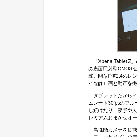
「Xperia Tab
の裏面照射型CMOSセンサ
載。開放F値2.4の
イな静止画と動画を
タブレットだからイ
ムレート30fpsの
し続けたり、夜景や人
レミアムおまかせオー
高性能カメラを搭載