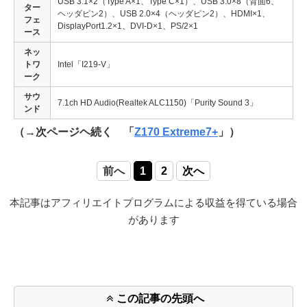
USB 3.1×2（Type A×1、Type C×1）、USB 3.0×8（背面6、
ター
ヘッダピン2）、USB 2.0×4（ヘッダピン2）、HDMI×1、
フェ
DisplayPort1.2×1、DVI-D×1、PS/2×1
ース
ネッ
トワ
Intel「I219-V」
ーク
サウ
7.1ch HD Audio(Realtek ALC1150)「Purity Sound 3」
ンド
（→次ページヘ続く 「
Z170 Extreme7+
」）
前へ
1
2
次へ
本記事はアフィリエイトプログラムによる収益を得ている場合
があります
この記事の先頭へ