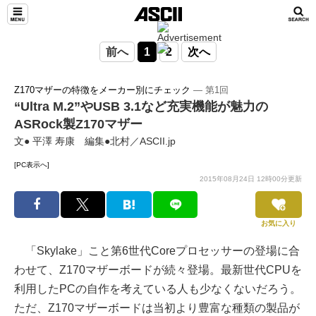
前へ
1
2
次へ
Z170マザーの特徴をメーカー別にチェック
― 第1回
“Ultra M.2”やUSB 3.1など充実機能が魅力の
ASRock製Z170マザー
文● 平澤 寿康 編集●北村／ASCII.jp
[PC表示へ]
2015年08月24日 12時00分更新
お気に入り
「Skylake」こと第6世代Coreプロセッサーの登場に合
わせて、Z170マザーボードが続々登場。最新世代CPUを
利用したPCの自作を考えている人も少なくないだろう。
ただ、Z170マザーボードは当初より豊富な種類の製品が