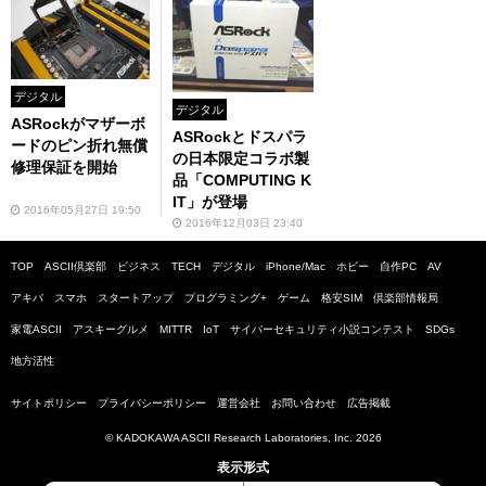
デジタル
デジタル
ASRockがマザーボ
ASRockとドスパラ
ードのピン折れ無償
の日本限定コラボ製
修理保証を開始
品「COMPUTING K
IT」が登場
2016年05月27日 19:50
2016年12月03日 23:40
TOP
ASCII倶楽部
ビジネス
TECH
デジタル
iPhone/Mac
ホビー
自作PC
AV
アキバ
スマホ
スタートアップ
プログラミング+
ゲーム
格安SIM
倶楽部情報局
家電ASCII
アスキーグルメ
MITTR
IoT
サイバーセキュリティ小説コンテスト
SDGs
地方活性
サイトポリシー
プライバシーポリシー
運営会社
お問い合わせ
広告掲載
© KADOKAWA ASCII Research Laboratories, Inc. 2026
表示形式