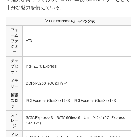
十分な魅力を備えている。
「Z170 Extreme4」スペック表
フォ
ーム
ファ
ATX
クタ
ー
チッ
プセ
Intel Z170 Express
ット
メモ
DDR4-3200+(OC)対応×4
リー
拡張
スロ
PCI Express (Gen3) x16×3、PCI Express (Gen3) x1×3
ット
スト
SATA Express×3、SATA 6Gb/s×6、Ultra M.2×1(PCI Express
レー
Gen3 x4)
ジ
イン