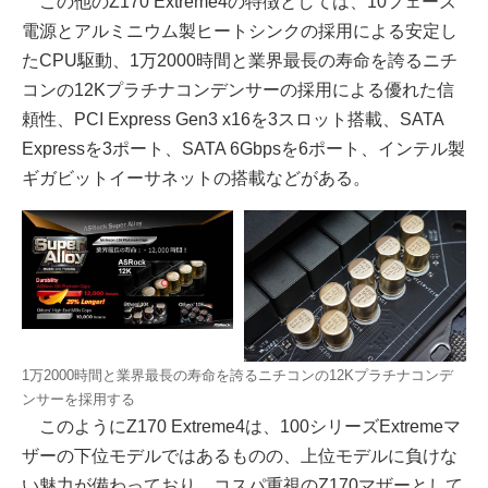
この他のZ170 Extreme4の特徴としては、10フェーズ
電源とアルミニウム製ヒートシンクの採用による安定し
たCPU駆動、1万2000時間と業界最長の寿命を誇るニチ
コンの12Kプラチナコンデンサーの採用による優れた信
頼性、PCI Express Gen3 x16を3スロット搭載、SATA
Expressを3ポート、SATA 6Gbpsを6ポート、インテル製
ギガビットイーサネットの搭載などがある。
1万2000時間と業界最長の寿命を誇るニチコンの12Kプラチナコンデ
ンサーを採用する
このようにZ170 Extreme4は、100シリーズExtremeマ
ザーの下位モデルではあるものの、上位モデルに負けな
い魅力が備わっており、コスパ重視のZ170マザーとして