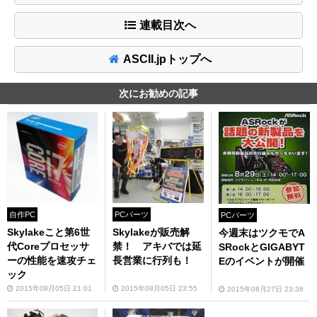
連載目次へ
ASCII.jpトップへ
次にお勧めの記事
自作PC
PCパーツ
PCパーツ
Skylakeこと第6世
Skylakeが販売解
今週末はツクモでA
代Coreプロセッサ
禁！ アキバでは延
SRockとGIGABYT
ーの性能を速攻チェ
長営業に行列も！
Eのイベントが開催
ック
2015年08月05日 21:01
2015年08月05日 23:55
2015年08月27日 23:38