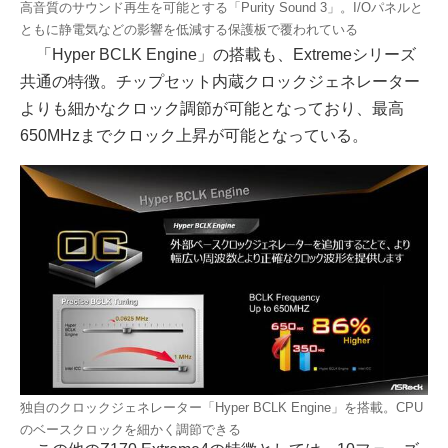
高音質のサウンド再生を可能とする「Purity Sound 3」。I/Oパネルと
ともに静電気などの影響を低減する保護板で覆われている
「Hyper BCLK Engine」の搭載も、Extremeシリーズ
共通の特徴。チップセット内蔵クロックジェネレーター
よりも細かなクロック調節が可能となっており、最高
650MHzまでクロック上昇が可能となっている。
独自のクロックジェネレーター「Hyper BCLK Engine」を搭載。CPU
のベースクロックを細かく調節できる