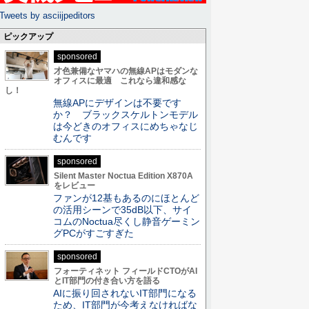
Tweets by asciijpeditors
ピックアップ
sponsored
才色兼備なヤマハの無線APはモダンな
オフィスに最適 これなら違和感な
し！
無線APにデザインは不要です
か？ ブラックスケルトンモデル
は今どきのオフィスにめちゃなじ
むんです
sponsored
Silent Master Noctua Edition X870A
をレビュー
ファンが12基もあるのにほとんど
の活用シーンで35dB以下、サイ
コムのNoctua尽くし静音ゲーミン
グPCがすごすぎた
sponsored
フォーティネット フィールドCTOがAI
とIT部門の付き合い方を語る
AIに振り回されないIT部門になる
ため、IT部門が今考えなければな