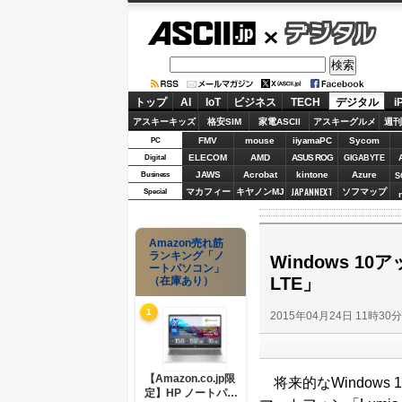
ASCII.jp
デジタル
トップ
AI
IoT
ビジネス
TECH
デジタル
i
アスキーキッズ
格安SIM
家電ASCII
アスキーグルメ
週刊
FMV
mouse
iiyamaPC
Sycom
PC
ELECOM
AMD
ASUS ROG
Digital
GIGABYTE
JAWS
Acrobat
kintone
Azure
Business
S
JAPANNEXT
マカフィー
キヤノンMJ
ソフマップ
Special
Amazon売れ筋
ランキング「ノ
Windows 10
ートパソコン」
LTE」
（在庫あり）
1
2015年04月24日 11時30
【Amazon.co.jp限
将来的なWindows 1
定】HP ノートパソ