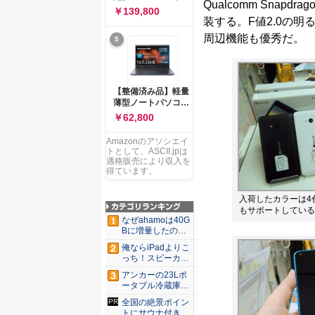
ー 83K9003JJP ノー
Qualcomm Snapd
ソコン Vivobook 15
￥139,800
トPC
M1502NAQ 15.6イ
装する。F値2.0の
ンチ AMD Ryzen 7
周辺機能も優秀だ。
5
170 メモリ16GB
SSD 512GB
Microsoft 365
Personal (24か月版)
搭載 Windows 11 重
【整備済み品】軽量
量1.7kg Wi-Fi 6E ク
薄型ノートパソコン
ワイエットブルー
dynabook G83 ■
￥62,800
M1502NAQ-
13.3型
R7165BUWS
FHD(1920x1080) -
Amazonのアソシエイ
高性能第11世代Core
トとして、ASCII.jpは
i5-1135G7 - メモリ
適格販売により収入を
16GB - SSD 256GB
得ています。
- Webカメラ -
WiFi&Bluetooth -
入荷したカラーは4色
USB Type-C - MS
もサポートしている
Office 2021 - Win11
なぜahamoは40G
搭載
Bに増量したの
か ...
俺ならiPadよりこ
っち！スピーカー
9個...
アンカーの23Lポ
ータブル冷蔵庫が
Ama...
全国の絶景ポイン
トにサウナ付きの