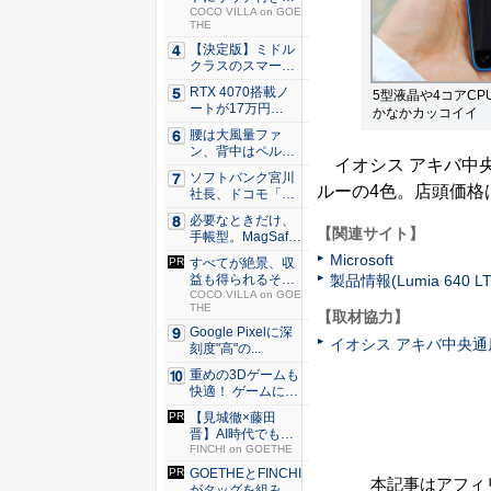
シェア別...
COCO VILLA on GOE
THE
【決定版】ミドル
クラスのスマート
フォンの...
RTX 4070搭載ノ
5型液晶や4コアC
ートが17万円
かなかカッコイイ
台。...
腰は大風量ファ
ン、背中はペルチ
イオシス アキバ中
ェ冷却。ダ...
ソフトバンク宮川
ルーの4色。店頭価格は
社長、ドコモ「ah
amo...
必要なときだけ、
【関連サイト】
手帳型。MagSaf
e・...
Microsoft
すべてが絶景、収
製品情報(Lumia 640 LTE
益も得られるその
仕組みと...
COCO VILLA on GOE
THE
【取材協力】
Google Pixelに深
イオシス アキバ中央通
刻度"高"の...
重めの3Dゲームも
快適！ ゲームに強
いH...
【見城徹×藤田
晋】AI時代でも変
わらない...
FINCHI on GOETHE
GOETHEとFINCHI
本記事はアフィ
がタッグを組み...