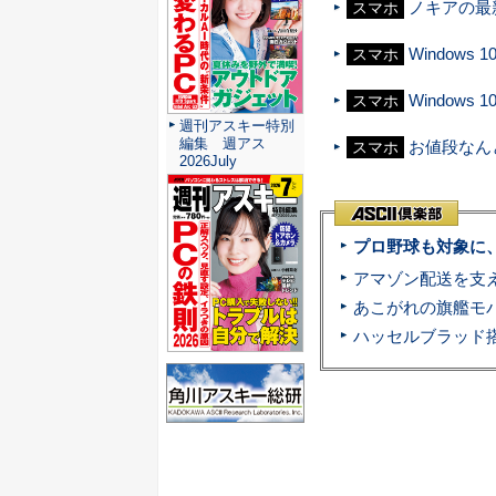
ノキアの最新
スマホ
Windows
スマホ
Windows
スマホ
週刊アスキー特別
編集 週アス
お値段なんと
スマホ
2026July
プロ野球も対象に