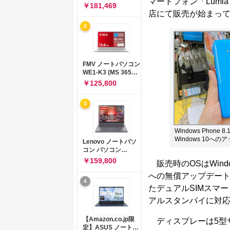
マートフォン「Lumia 
コン 15-fd 15.6イン
￥181,469
チ インテル Core 5
店にて販売が始まっ
120U メモリ16GB
2
SSD512GB
Windows 11
Microsoft Office
2024搭載 WPS
Office搭載 カメラシ
FMV ノートパソコン
ャッター 指紋認証 薄
WE1-K3 (MS 365
型 Copilotキー搭載
Personal/Copilotキ
￥125,800
ナチュラルシルバー
ー搭載/Win 11/15.6
(BJ0M5PA-AAAI)
型/Core
3
i5/16GB/SSD
512GB/ホワイト)
FMVWK3E15W_AZ
Windows Phone
Windows 10
Lenovo ノートパソ
コン パソコン
IdeaPad Slim 3 14.0
￥159,800
販売時のOSはWindow
インチ AMD
Ryzen™ 5 8640HS
への無償アップデート
4
メモリ16GB
たデュアルSIMスマー
SSD512GB
Microsoft 365 試用
アルスタンバイに対
版 Windows11 バッ
テリー駆動12.6時間
【Amazon.co.jp限
ディスプレーは5型サ
重量1.39kg ルナグレ
定】ASUS ノートパ