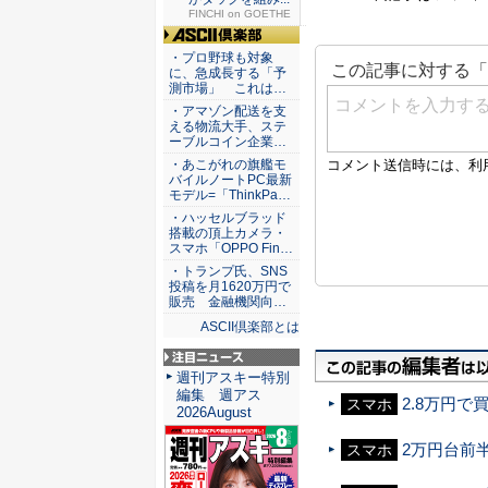
FINCHI on GOETHE
ASCII倶楽部
・プロ野球も対象
に、急成長する「予
測市場」 これは…
・アマゾン配送を支
える物流大手、ステ
ーブルコイン企業…
・あこがれの旗艦モ
バイルノートPC最新
モデル=「ThinkPa…
・ハッセルブラッド
搭載の頂上カメラ・
スマホ「OPPO Fin…
・トランプ氏、SNS
投稿を月1620万円で
販売 金融機関向…
ASCII倶楽部とは
注目ニュース
週刊アスキー特別
編集 週アス
2.8万円で買
スマホ
2026August
2万円台前半の
スマホ