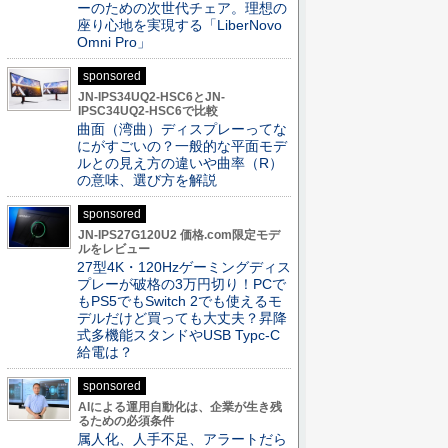
ーのための次世代チェア。理想の
座り心地を実現する「LiberNovo
Omni Pro」
sponsored
JN-IPS34UQ2-HSC6とJN-
IPSC34UQ2-HSC6で比較
曲面（湾曲）ディスプレーってな
にがすごいの？一般的な平面モデ
ルとの見え方の違いや曲率（R）
の意味、選び方を解説
sponsored
JN-IPS27G120U2 価格.com限定モデ
ルをレビュー
27型4K・120Hzゲーミングディス
プレーが破格の3万円切り！PCで
もPS5でもSwitch 2でも使えるモ
デルだけど買っても大丈夫？昇降
式多機能スタンドやUSB Typc-C
給電は？
sponsored
AIによる運用自動化は、企業が生き残
るための必須条件
属人化、人手不足、アラートだら