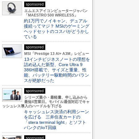
sponsored
エムエスアイコンピュータージャパン
「MAESTRO 500 WIRELESS」
約1万円でノイキャン、デュアル
接続ってマジ？ MSIのゲーミング
ヘッドセットのコスパがどうかし
ている
sponsored
MSI「Prestige 13 AI+ A3M」レビュー
13インチビジネスノートの理想を
詰め込んだ新型、Core Ultra 9
386H搭載で、サイズと重量、性
能、バッテリー駆動時間のバラン
スが絶妙だった
sponsored
シリーズ最小・最軽量、申し込みから
最短4営業日。モバイル通信対応でキャ
ッシュレス導入のハードルを下げる
キャッシュレス決済の利用シーン
を広げる 三井住友カードの
「stera terminal light」とソフト
バンクのIoT回線
sponsored