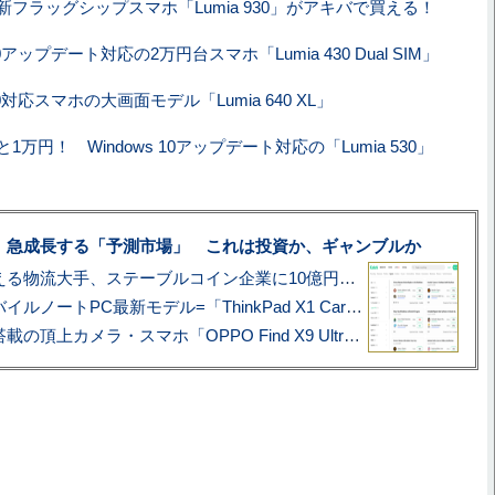
フラッグシップスマホ「Lumia 930」がアキバで買える！
 10アップデート対応の2万円台スマホ「Lumia 430 Dual SIM」
 10対応スマホの大画面モデル「Lumia 640 XL」
1万円！ Windows 10アップデート対応の「Lumia 530」
、急成長する「予測市場」 これは投資か、ギャンブルか
アマゾン配送を支える物流大手、ステーブルコイン企業に10億円投資のワケ
あこがれの旗艦モバイルノートPC最新モデル=「ThinkPad X1 Carbon Gen 14 Aura Edition」実機レビュー
ハッセルブラッド搭載の頂上カメラ・スマホ「OPPO Find X9 Ultra」実写レビュー=プロが本気で徹底撮影しました!!