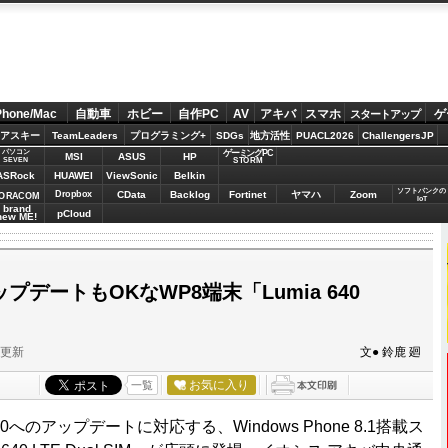
Phone/Mac
自動車
ホビー
自作PC
AV
アキバ
スマホ
ゲ
スタートアップ
アスキー
TeamLeaders
プログラミング+
SDGs
地方活性
PUACL2026
ChallengersJP
パソコン
ゲーミングPC
MSI
ASUS
HP
STORM
SEVEN
ASRock
HUAWEI
ViewSonic
Belkin
ソフトバンクの
Dropbox
CData
Backlog
Fortinet
ヤマハ
Zoom
ORACOM
IoT
brand
pCloud
new ME!
アップデートもOKなWP8端末「Lumia 640
分更新
文● 鈴鹿 廻
お気に入り
一覧
0へのアップデートに対応する、Windows Phone 8.1搭載ス