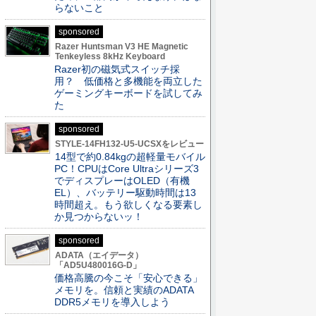
らないこと
sponsored
Razer Huntsman V3 HE Magnetic
Tenkeyless 8kHz Keyboard
Razer初の磁気式スイッチ採
用？ 低価格と多機能を両立した
ゲーミングキーボードを試してみ
た
sponsored
STYLE-14FH132-U5-UCSXをレビュー
14型で約0.84kgの超軽量モバイル
PC！CPUはCore Ultraシリーズ3
でディスプレーはOLED（有機
EL）、バッテリー駆動時間は13
時間超え。もう欲しくなる要素し
か見つからないッ！
sponsored
ADATA（エイデータ）
「AD5U480016G-D」
価格高騰の今こそ「安心できる」
メモリを。信頼と実績のADATA
DDR5メモリを導入しよう