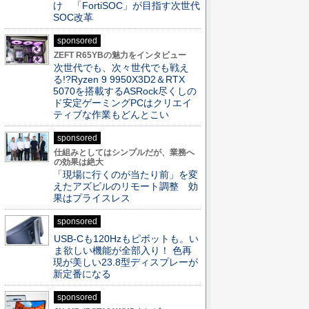
け 「FortiSOC」が目指す次世代
SOC改革
sponsored
ZEFT R65YBの魅力をインタビュー
次世代でも、次々世代でも戦え
る!?Ryzen 9 9950X3D2＆RTX
5070を搭載するASRock尽くしの
ド安定ゲーミングPCはクリエイ
ティブな作業もどんとこい
sponsored
仕組みとしてはシンプルだが、業務へ
の効果は絶大
「現場に行くのが当たり前」を変
えたアズビルのリモート調整 効
果はプライスレス
sponsored
USB-Cも120Hzもピボットも。い
ま欲しい機能が全部入り！ 色再
現が美しい23.8型ディスプレーが
新定番になる
sponsored