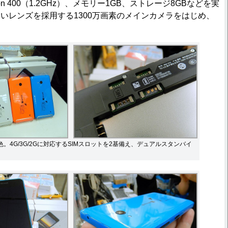
ragon 400（1.2GHz）、メモリー1GB、ストレージ8GBなどを実
明るいレンズを採用する1300万画素のメインカメラをはじめ、
。4G/3G/2Gに対応するSIMスロットを2基備え、デュアルスタンバイ