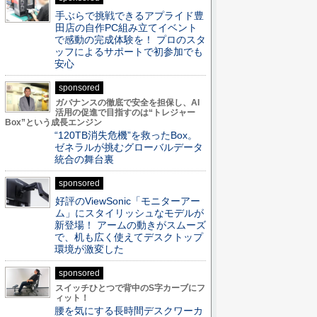
手ぶらで挑戦できるアプライド豊
田店の自作PC組み立てイベント
で感動の完成体験を！ プロのスタ
ッフによるサポートで初参加でも
安心
sponsored
ガバナンスの徹底で安全を担保し、AI
活用の促進で目指すのは“トレジャー
Box”という成長エンジン
“120TB消失危機”を救ったBox。
ゼネラルが挑むグローバルデータ
統合の舞台裏
sponsored
好評のViewSonic「モニターアー
ム」にスタイリッシュなモデルが
新登場！ アームの動きがスムーズ
で、机も広く使えてデスクトップ
環境が激変した
sponsored
スイッチひとつで背中のS字カーブにフ
ィット！
腰を気にする長時間デスクワーカ