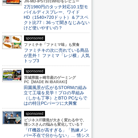
JN-MD-IPST101WHDをレビュー
2万1980円のタッチ対応10.1型モ
バイルディスプレー、ワイド
HD（1540×720ドット）＆アスペ
クト比77：36って聞きなじみない
けど使いやすいの？
sponsored
ファミチキ「ファミマ味」も実食
ファミチキの次に売れている商品
が意外！ ファミマ「レジ横」人気
トップ3
sponsored
茨城県龍ヶ崎市産のゲーミング
PC【MADE IN IBARAKI】
田園風景が広がるSTORMの組み
立て工場を見学！プロの早組み
（しかも丁寧）とBTO PCならで
はの特注PCパーツに大興奮
sponsored
ビジネスIT環境が大きく変わる中で、
情シスさんの悩みも変化している？
「IT機器が高すぎる」「熟練メン
バー不在で分からない」… 情シス