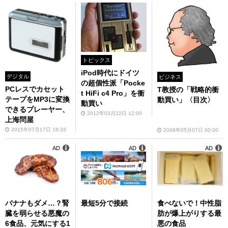
トピックス
iPod時代にドイツ
デジタル
ビジネス
の超個性派「Pocke
PCレスでカセット
T教授の「戦略的衝
t HiFi c4 Pro」を衝
テープをMP3に変換
動買い」〈目次〉
動買い
できるプレーヤー、
2012年03月22日 12:00
上海問屋
2015年07月17日 18:33
2008年05月07日 00:00
AD
AD
AD
バナナもダメ…？腎
最短5分で接続
食べないで！中性脂
臓を弱らせる悪魔の
肪が爆上がりする最
6食品、元気にする1
悪の食品