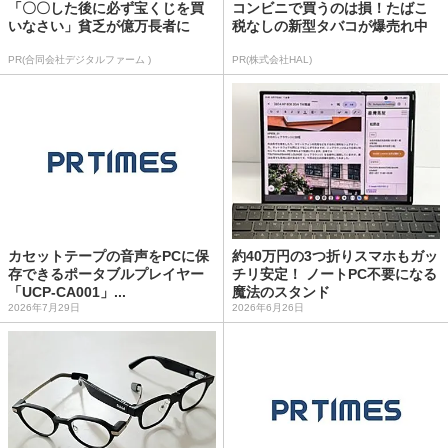
「〇〇した後に必ず宝くじを買
コンビニで買うのは損！たばこ
いなさい」貧乏が億万長者に
税なしの新型タバコが爆売れ中
PR(合同会社デジタルファーム )
PR(株式会社HAL)
カセットテープの音声をPCに保
約40万円の3つ折りスマホもガッ
存できるポータブルプレイヤー
チリ安定！ ノートPC不要になる
「UCP-CA001」...
魔法のスタンド
2026年7月29日
2026年6月26日