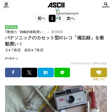
前へ
1
2
次へ
デジタル
T教授の「戦略的衝動買い」
― 第305回
パナソニックのカセット型ICレコ「備忘録」を衝
動買い！
文● T教授、撮影● T教授
[PC表示へ]
2014年10月22日 12時00分更新
お気に入り