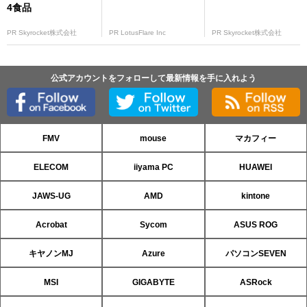
4食品
PR Skyrocket株式会社
PR LotusFlare Inc
PR Skyrocket株式会社
公式アカウントをフォローして最新情報を手に入れよう
FMV
mouse
マカフィー
ELECOM
iiyama PC
HUAWEI
JAWS-UG
AMD
kintone
Acrobat
Sycom
ASUS ROG
キヤノンMJ
Azure
パソコンSEVEN
MSI
GIGABYTE
ASRock