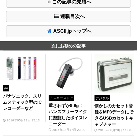
この記事の先頭へ
連載目次へ
ASCII.jpトップへ
次にお勧めの記事
AV
パナソニック、スリ
アスキーストア
デジタル
ムスティック型のIC
重さわずか9.9g！
懐かしのカセット音
レコーダーなど
ハンズフリーマイク
源をMP3データにで
に擬態したボイスレ
きるUSBカセットキ
2016年05月13日 15:13
コーダー
ャプチャー
2016年03月17日 23:00
2015年08月28日 14:00