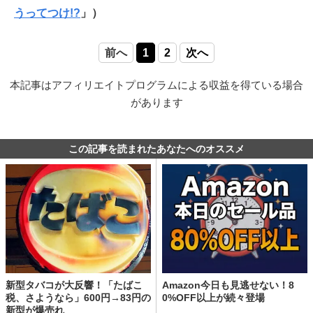
うってつけ!?
」）
前へ
1
2
次へ
本記事はアフィリエイトプログラムによる収益を得ている場合
があります
この記事を読まれたあなたへのオススメ
新型タバコが大反響！「たばこ
Amazon今日も見逃せない！8
税、さようなら」600円→83円の
0%OFF以上が続々登場
新型が爆売れ