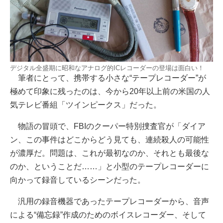
デジタル全盛期に昭和なアナログ的ICレコーダーの登場は面白い！
筆者にとって、携帯する小さな“テープレコーダー”が
極めて印象に残ったのは、今から20年以上前の米国の人
気テレビ番組「ツインピークス」だった。
物語の冒頭で、FBIのクーパー特別捜査官が「ダイア
ン、この事件はどこからどう見ても、連続殺人の可能性
が濃厚だ。問題は、これが最初なのか、それとも最後な
のか、ということだ……」と小型のテープレコーダーに
向かって録音しているシーンだった。
汎用の録音機器であったテープレコーダーから、音声
による“備忘録”作成のためのボイスレコーダー、そして