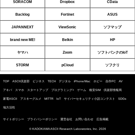
SORACOM
Dropbox
CData
Backlog
Fortinet
ASUS
JAPANNEXT
ViewSonic
ソフマップ
brand new ME!
Belkin
HP
ヤマハ
Zoom
ソフトバンクのIoT
STORM
pCloud
ソフクリ
TOP
ASCII倶楽部
ビジネス
TECH
デジタル
iPhone/Mac
ホビー
自作PC
AV
アキバ
スマホ
スタートアップ
プログラミング+
ゲーム
格安SIM
倶楽部情報局
家電ASCII
アスキーグルメ
MITTR
IoT
サイバーセキュリティ小説コンテスト
SDGs
地方活性
サイトポリシー
プライバシーポリシー
運営会社
お問い合わせ
広告掲載
© KADOKAWA ASCII Research Laboratories, Inc. 2026