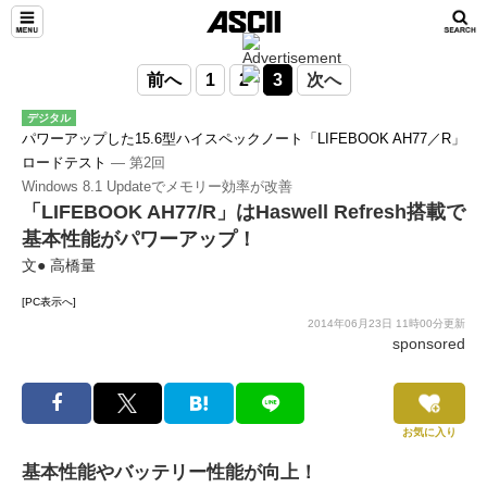
前へ
1
2
3
次へ
デジタル
パワーアップした15.6型ハイスペックノート「LIFEBOOK AH77／R」
ロードテスト
― 第2回
Windows 8.1 Updateでメモリー効率が改善
「LIFEBOOK AH77/R」はHaswell Refresh搭載で
基本性能がパワーアップ！
文● 高橋量
[PC表示へ]
2014年06月23日 11時00分更新
sponsored
お気に入り
基本性能やバッテリー性能が向上！