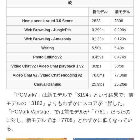
較
新モデル
前モデル
Home accelerated 3.0 Score
2838
2808
Web Browsing - JunglePin
0.299s
0.298s
Web Browsing - Amazonia
0.123s
0.123s
Writing
5.50s
5.48s
Photo Editing v2
0.459s
0.474s
Video Chat v2 / Video Chat playback 1 v2
30fps
30fps
Video Chat v2 / Video Chat encoding v2
76.0ms
77.0ms
Casual Gaming
25.9fps
25.2fps
「PCMark7」は新モデルで「3194」という結果で、前
モデルの「3183」よりもわずかにスコアが上昇した。
「PCMark Vantage」では前モデルが「7781」だったの
に対し、新モデルでは「7708」とわずかに低くなってい
る。