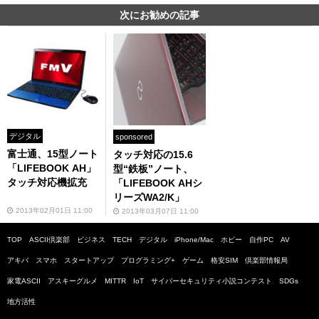
次にお勧めの記事
デジタル
sponsored
富士通、15型ノート
タッチ対応の15.6
「LIFEBOOK AH」
型“鉄板”ノート、
タッチ対応機拡充
「LIFEBOOK AHシ
リーズWA2/K」
2013年02月01日 11:00
2013年03月07日 11:00
TOP
ASCII倶楽部
ビジネス
TECH
デジタル
iPhone/Mac
ホビー
自作PC
AV
アキバ
スマホ
スタートアップ
プログラミング+
ゲーム
格安SIM
倶楽部情報局
家電ASCII
アスキーグルメ
MITTR
IoT
サイバーセキュリティ小説コンテスト
SDGs
地方活性