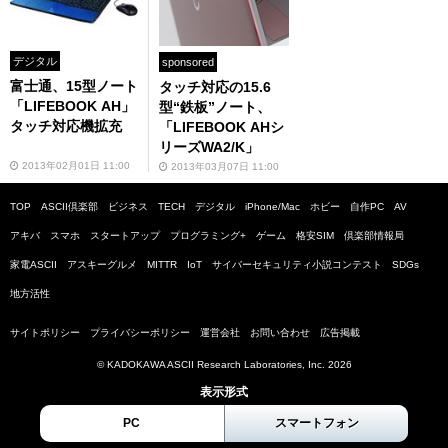
デジタル
sponsored
富士通、15型ノート
タッチ対応の15.6
「LIFEBOOK AH」
型“鉄板”ノート、
タッチ対応機拡充
「LIFEBOOK AHシ
リーズWA2/K」
2013年02月01日 11:00
2013年03月07日 11:00
TOP
ASCII倶楽部
ビジネス
TECH
デジタル
iPhone/Mac
ホビー
自作PC
AV
アキバ
スマホ
スタートアップ
プログラミング+
ゲーム
格安SIM
倶楽部情報局
家電ASCII
アスキーグルメ
MITTR
IoT
サイバーセキュリティ小説コンテスト
SDGs
地方活性
サイトポリシー
プライバシーポリシー
運営会社
お問い合わせ
広告掲載
© KADOKAWA ASCII Research Laboratories, Inc. 2026
表示形式
PC
スマートフォン