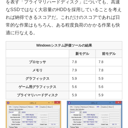
を表す「プライマリハードディスク」についても、高速
なSSDではなく大容量のHDDを採用していることを考え
れば納得できるスコアだ。これだけのスコアであれば日
常的な作業はもちろん、ある程度負荷のかかる作業も快
適に行なえる。
Windowsシステム評価ツールの結果
新モデル
前モデル
プロセッサ
7.8
7.8
メモリ
7.9
7.8
グラフィックス
5.9
5.9
ゲーム用グラフィックス
5.6
5.6
プライマリハードディスク
5.9
5.9