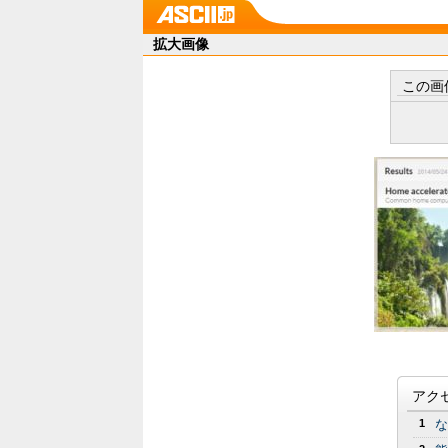
拡大画像
この画
アク
1
な