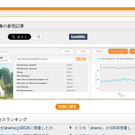
像の参照記事
一覧
セスランキング
ぜahamoは40GBに増量したの...
6
ドコモ「ahamo」が10GB増量し...