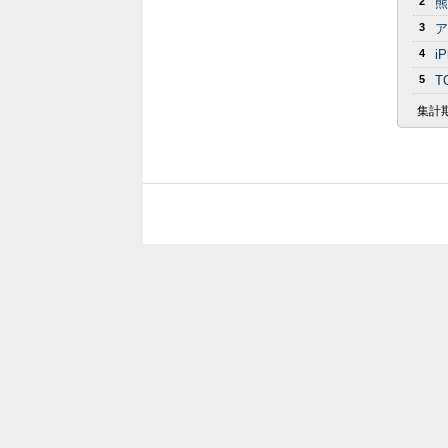
2
熊
3
ア
4
i
5
T
集計