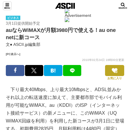
ビジネス
3月1日提供開始予定
auならWiMAXが月額3980円で使える！au one
netに新コース
文● ASCII.jp編集部
[PC表示へ]
2010年02月24日 18時00分更新
お気に入り
下り最大40Mbps、上り最大10Mbpsと、ADSL並みか
それ以上の転送速度に加えて、主要都市部でモバイル利
用が可能なWiMAX。au（KDDI）のISP（インターネッ
ト接続サービス）の新メニューに、このWiMAX（UQ
WiMAX回線を利用）を利用した新コースが3月1日に登場
する。初期費用2835円、月額利用料は4480円（固定）