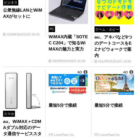
ビジネス
公衆無線LANとWiM
AXがセットに
PC
ゲーム・ホビー
2009年06月23日 06:00
WiMAX内蔵「SOTE
au、アキバなど8つ
C C204」で知るWi
のデートコースをE
MAXの魅力と実力
Zナビウォークで案
内
2009年08月05日 16:00
2010年03月24日 10:00
AD
AD
最短5分で接続
最短5分で接続
スマホ
au、WiMAX＋CDM
Aダブル対応のデー
タ通信サービススタ
PR LotusFlare Inc
PR LotusFlare Inc