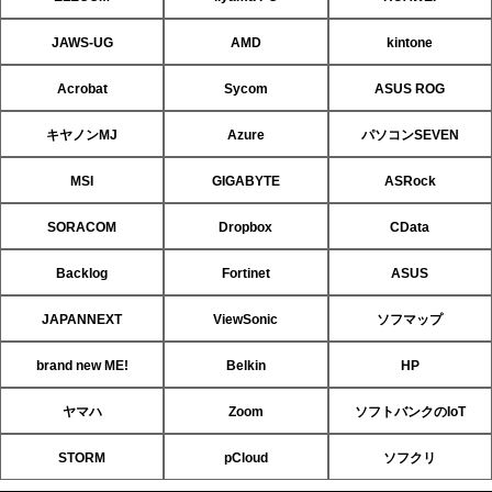
JAWS-UG
AMD
kintone
Acrobat
Sycom
ASUS ROG
キヤノンMJ
Azure
パソコンSEVEN
MSI
GIGABYTE
ASRock
SORACOM
Dropbox
CData
Backlog
Fortinet
ASUS
JAPANNEXT
ViewSonic
ソフマップ
brand new ME!
Belkin
HP
ヤマハ
Zoom
ソフトバンクのIoT
STORM
pCloud
ソフクリ