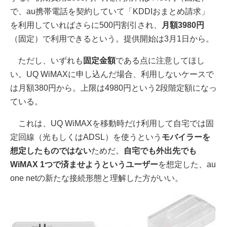
で、au携帯電話を契約していて「KDDIおまとめ請求」
を利用していればさらに500円割引され、
月額3980円
（固定）で利用できるという。提供開始は3月1日から。
ただし、いずれも
固定金額
である点に注意してほし
い。UQ WiMAXに申し込んだ場合、利用しないケースで
は月額380円から。上限は4980円という2段階定額になっ
ている。
これは、UQ WiMAXを移動時だけ利用して自宅では固
定回線（光もしくはADSL）を使うという
モバイラーを
想定したものではない
ためだ。
自宅でも外出先でも
WiMAX 1つで済ませようというユーザー
を想定した、au
one netの新たな接続形態と理解した方がいい。