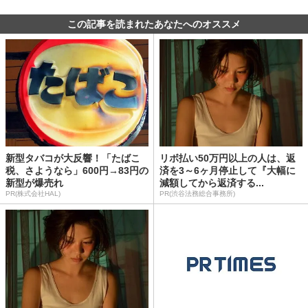
この記事を読まれたあなたへのオススメ
新型タバコが大反響！「たばこ
リボ払い50万円以上の人は、返
税、さようなら」600円→83円の
済を3～6ヶ月停止して『大幅に
新型が爆売れ
減額してから返済する...
PR(株式会社HAL)
PR(渋谷法務総合事務所)