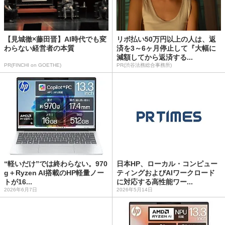
【見城徹×藤田晋】AI時代でも変
リボ払い50万円以上の人は、返
わらない経営者の本質
済を3～6ヶ月停止して『大幅に
減額してから返済する...
PR(FINCHI on GOETHE)
PR(渋谷法務総合事務所)
“軽いだけ”では終わらない。970
日本HP、ローカル・コンピュー
g＋Ryzen AI搭載のHP軽量ノー
ティングおよびAIワークロード
トが16...
に対応する高性能ワー...
2026年6月7日
2026年5月14日