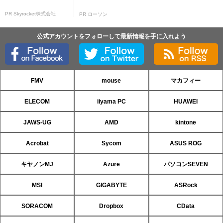
PR Skyrocket株式会社
PR ローソン
公式アカウントをフォローして最新情報を手に入れよう
FMV
mouse
マカフィー
ELECOM
iiyama PC
HUAWEI
JAWS-UG
AMD
kintone
Acrobat
Sycom
ASUS ROG
キヤノンMJ
Azure
パソコンSEVEN
MSI
GIGABYTE
ASRock
SORACOM
Dropbox
CData