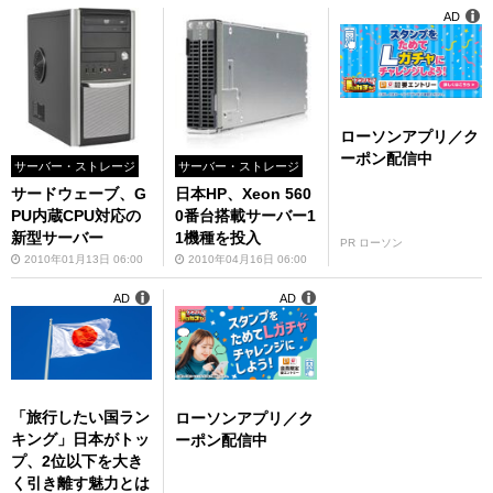
AD
ローソンアプリ／ク
ーポン配信中
サーバー・ストレージ
サーバー・ストレージ
サードウェーブ、G
日本HP、Xeon 560
PU内蔵CPU対応の
0番台搭載サーバー1
新型サーバー
1機種を投入
PR ローソン
2010年01月13日 06:00
2010年04月16日 06:00
AD
AD
「旅行したい国ラン
ローソンアプリ／ク
キング」日本がトッ
ーポン配信中
プ、2位以下を大き
く引き離す魅力とは