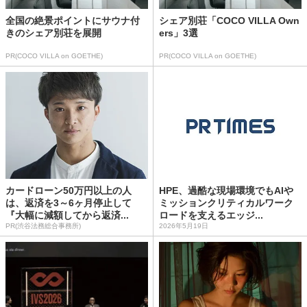
全国の絶景ポイントにサウナ付
シェア別荘「COCO VILLA Own
きのシェア別荘を展開
ers」3選
PR(COCO VILLA on GOETHE)
PR(COCO VILLA on GOETHE)
カードローン50万円以上の人
HPE、過酷な現場環境でもAIや
は、返済を3～6ヶ月停止して
ミッションクリティカルワーク
『大幅に減額してから返済...
ロードを支えるエッジ...
PR(渋谷法務総合事務所)
2026年5月19日