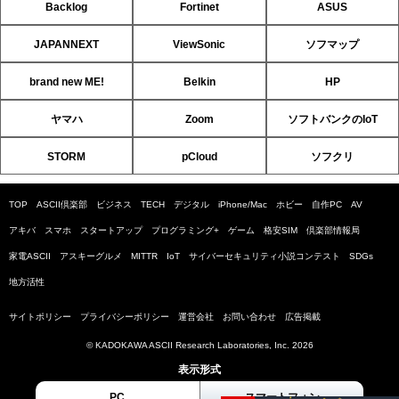
Backlog
Fortinet
ASUS
JAPANNEXT
ViewSonic
ソフマップ
brand new ME!
Belkin
HP
ヤマハ
Zoom
ソフトバンクのIoT
STORM
pCloud
ソフクリ
TOP
ASCII倶楽部
ビジネス
TECH
デジタル
iPhone/Mac
ホビー
自作PC
AV
アキバ
スマホ
スタートアップ
プログラミング+
ゲーム
格安SIM
倶楽部情報局
家電ASCII
アスキーグルメ
MITTR
IoT
サイバーセキュリティ小説コンテスト
SDGs
地方活性
サイトポリシー
プライバシーポリシー
運営会社
お問い合わせ
広告掲載
© KADOKAWA ASCII Research Laboratories, Inc. 2026
表示形式
PC
スマートフォン