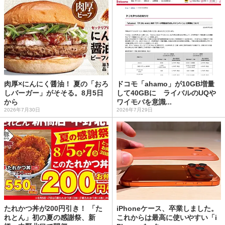
肉厚×にんにく醤油！ 夏の「おろ
ドコモ「ahamo」が10GB増量
しバーガー」がそそる。8月5日
して40GBに ライバルのUQや
から
ワイモバを意識...
2026年7月30日
2026年7月29日
たれかつ丼が200円引き！ 「た
iPhoneケース、卒業しました。
れとん」初の夏の感謝祭、新
これからは最高に使いやすい「i