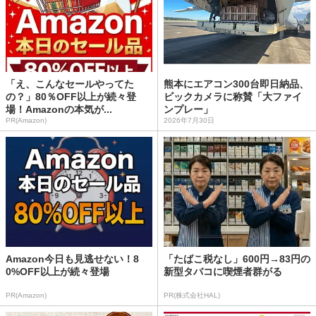
「え、こんなセールやってた
熊本にエアコン300台即日納品、
の？」80％OFF以上が続々登
ビックカメラに称賛「大ファイ
場！Amazonの本気が...
ンプレー」
PR(Amazon)
2026年7月30日
Amazon今日も見逃せない！8
「たばこ税なし」600円→83円の
0%OFF以上が続々登場
新型タバコに喫煙者群がる
PR(Amazon)
PR(株式会社HAL)