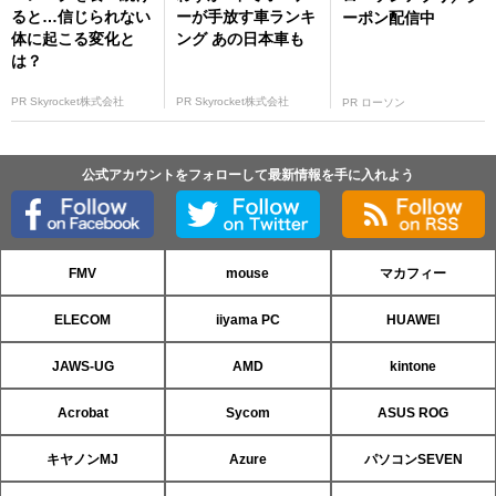
ると…信じられない
ーが手放す車ランキ
ーポン配信中
体に起こる変化と
ング あの日本車も
は？
PR Skyrocket株式会社
PR Skyrocket株式会社
PR ローソン
公式アカウントをフォローして最新情報を手に入れよう
FMV
mouse
マカフィー
ELECOM
iiyama PC
HUAWEI
JAWS-UG
AMD
kintone
Acrobat
Sycom
ASUS ROG
キヤノンMJ
Azure
パソコンSEVEN