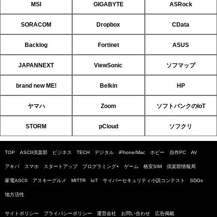
MSI
GIGABYTE
ASRock
SORACOM
Dropbox
CData
Backlog
Fortinet
ASUS
JAPANNEXT
ViewSonic
ソフマップ
brand new ME!
Belkin
HP
ヤマハ
Zoom
ソフトバンクのIoT
STORM
pCloud
ソフクリ
TOP
ASCII倶楽部
ビジネス
TECH
デジタル
iPhone/Mac
ホビー
自作PC
AV
アキバ
スマホ
スタートアップ
プログラミング+
ゲーム
格安SIM
倶楽部情報局
家電ASCII
アスキーグルメ
MITTR
IoT
サイバーセキュリティ小説コンテスト
SDGs
地方活性
サイトポリシー
プライバシーポリシー
運営会社
お問い合わせ
広告掲載