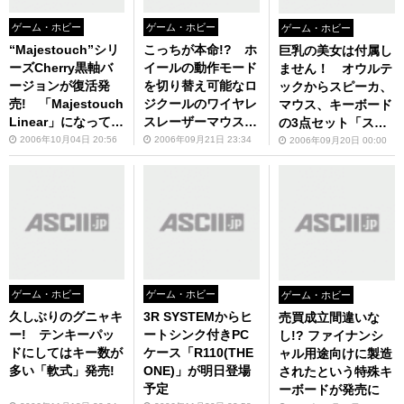
ゲーム・ホビー
ゲーム・ホビー
ゲーム・ホビー
“Majestouch”シリ
こっちが本命!? ホ
巨乳の美女は付属し
ーズCherry黒軸バ
イールの動作モード
ません！ オウルテ
ージョンが復活発
を切り替え可能なロ
ックからスピーカ、
売! 「Majestouch
ジクールのワイヤレ
マウス、キーボード
Linear」になって再
スレーザーマウスに
の3点セット「スリ
登場！
小型モデルの「VX
ーインワン三世」が
2006年10月04日 20:56
2006年09月21日 23:34
2006年09月20日 00:00
Revolution」が登
登場!
場!!
ゲーム・ホビー
ゲーム・ホビー
ゲーム・ホビー
久しぶりのグニャキ
3R SYSTEMからヒ
売買成立間違いな
ー! テンキーパッ
ートシンク付きPC
し!? ファイナンシ
ドにしてはキー数が
ケース「R110(THE
ャル用途向けに製造
多い「軟式」発売!
ONE)」が明日登場
されたという特殊キ
予定
ーボードが発売に