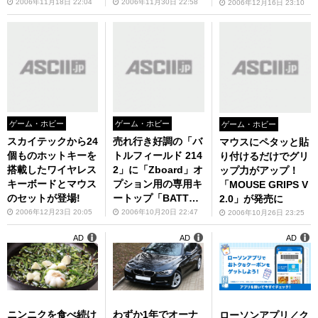
2006年11月18日 22:04
2006年11月30日 22:58
2006年12月16日 23:10
ゲーム・ホビー
ゲーム・ホビー
ゲーム・ホビー
スカイテックから24
売れ行き好調の「バ
マウスにペタッと貼
個ものホットキーを
トルフィールド 214
り付けるだけでグリ
搭載したワイヤレス
2」に「Zboard」オ
ップ力がアップ！
キーボードとマウス
プション用の専用キ
「MOUSE GRIPS V
のセットが登場!
ートップ「BATTLE
2.0」が発売に
FIELD 2142 LIMITE
2006年12月23日 20:05
2006年10月20日 22:47
2006年10月26日 23:25
D EDITION KEYSE
AD
AD
AD
T」が登場
ニンニクを食べ続け
わずか1年でオーナ
ローソンアプリ／ク