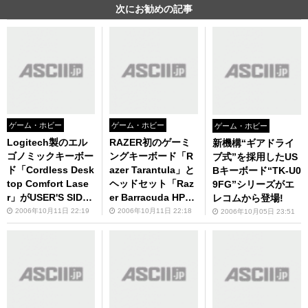
次にお勧めの記事
ゲーム・ホビー
ゲーム・ホビー
ゲーム・ホビー
Logitech製のエル
RAZER初のゲーミ
新機構“ギアドライ
ゴノミックキーボー
ングキーボード「R
ブ式”を採用したUS
ド「Cordless Desk
azer Tarantula」と
Bキーボード“TK-U0
top Comfort Lase
ヘッドセット「Raz
9FG”シリーズがエ
r」がUSER'S SIDE
er Barracuda HP-1
レコムから登場!
本店に入荷!
Gaming Headphon
2006年10月11日 22:19
2006年10月11日 22:18
2006年10月05日 23:51
es」が本日デビュ
ー！