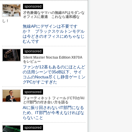
sponsored
才色兼備なヤマハの無線APはモダンな
オフィスに最適 これなら違和感な
し！
無線APにデザインは不要です
か？ ブラックスケルトンモデル
は今どきのオフィスにめちゃなじ
むんです
sponsored
Silent Master Noctua Edition X870A
をレビュー
ファンが12基もあるのにほとんど
の活用シーンで35dB以下、サイ
コムのNoctua尽くし静音ゲーミン
グPCがすごすぎた
sponsored
フォーティネット フィールドCTOがAI
とIT部門の付き合い方を語る
AIに振り回されないIT部門になる
ため、IT部門が今考えなければな
らないこと
sponsored