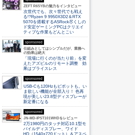
ZEFT R65YBの魅力をインタビュー
次世代でも、次々世代でも戦え
る!?Ryzen 9 9950X3D2＆RTX
5070を搭載するASRock尽くしの
ド安定ゲーミングPCはクリエイ
ティブな作業もどんとこい
sponsored
仕組みとしてはシンプルだが、業務へ
の効果は絶大
「現場に行くのが当たり前」を変
えたアズビルのリモート調整 効
果はプライスレス
sponsored
USB-Cも120Hzもピボットも。い
ま欲しい機能が全部入り！ 色再
現が美しい23.8型ディスプレーが
新定番になる
sponsored
JN-MD-IPST101WHDをレビュー
2万1980円のタッチ対応10.1型モ
バイルディスプレー、ワイド
HD（1540×720ドット）＆アスペ