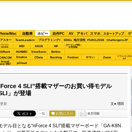
Phone/Mac
自動車
ホビー
自作PC
AV
アキバ
スマホ
ゲ
スタートアップ
アスキー
TeamLeaders
プログラミング+
SDGs
地方活性
PUACL2026
ChallengersJP
パソコン
ゲーミングPC
MSI
ASUS
HP
STORM
SEVEN
ASRock
HUAWEI
ViewSonic
Belkin
ソフトバンクの
Dropbox
CData
Backlog
Fortinet
ヤマハ
Zoom
ORACOM
IoT
brand
pCloud
new ME!
“nForce 4 SLI”搭載マザーのお買い得モデル
-SLI」が登場
分更新
文● 増田
お気に入り
一覧
モデル目となる“nForce 4 SLI”搭載マザーボード「GA-K8N