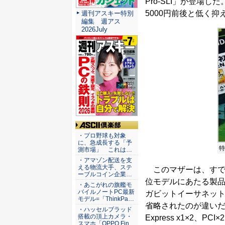
Pro-SLI」が登場
5000円前後と低く
週刊アスキー特別
編集 週アス
2026July
ASCII倶楽部
・プロ野球も対象
に、急成長する「予
特
測市場」 これは…
・アマゾン配送を支
える物流大手、ステ
このマザーは、すで
ーブルコイン企業…
位モデルにあたる製品。基
・あこがれの旗艦モ
バイルノートPC最新
ガビットイーサネットが1つとS
モデル=「ThinkPa…
省略されたのが違いだ。そ
・ハッセルブラッド
搭載の頂上カメラ・
Express x1×2、P
スマホ「OPPO Fin…