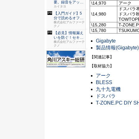
要。録音をアップ
\14,970
アーク
するだけの...
カイタヨ
ドスパラ
【入門ガイド】5
\14,980
ドスパラ秋
分で読めるオフィ
TOWTO
スのセキ...
株式会社アルファーテ
\15,280
T-ZONE.P
クノ
\15,780
TSUKUMO
【必見】情報漏え
いを防ぐ！セキュ
Gigabyte
リティ実...
株式会社アルファーテ
クノ
製品情報(Gigabyte)
【関連記事】
【取材協力】
アーク
BLESS
九十九電機
ドスパラ
T-ZONE.PC DIY S