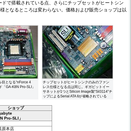
Iがオンボードで搭載されている点、さらにチップセットがヒートシン
仕様となるところは変わらない。価格および販売ショップは以
ル目となる“nForce 4
チップセットがヒートシンクのみのファン
GA-K8N Pro-SLI」
レス仕様となる点は同じ。ギガビットイー
サネットが1つとSilicon Image製“Sil3114”チ
ップによるSerial ATA IIが省略されている
ショップ
gabyte
N Pro-SLI」
秋葉原本店