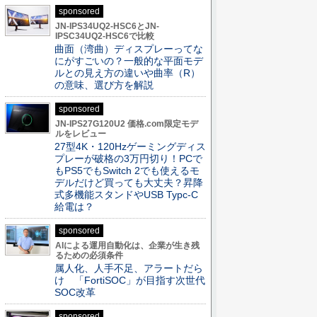
sponsored
JN-IPS34UQ2-HSC6とJN-
IPSC34UQ2-HSC6で比較
曲面（湾曲）ディスプレーってな
にがすごいの？一般的な平面モデ
ルとの見え方の違いや曲率（R）
の意味、選び方を解説
sponsored
JN-IPS27G120U2 価格.com限定モデ
ルをレビュー
27型4K・120Hzゲーミングディス
プレーが破格の3万円切り！PCで
もPS5でもSwitch 2でも使えるモ
デルだけど買っても大丈夫？昇降
式多機能スタンドやUSB Typc-C
給電は？
sponsored
AIによる運用自動化は、企業が生き残
るための必須条件
属人化、人手不足、アラートだら
け 「FortiSOC」が目指す次世代
SOC改革
sponsored