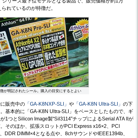
した。シリーズ最下位モデルとなる製品で、販売価格が約1万
抑えられているのが特徴だ。
徴が明記されたシール。購入の目安にするとよい
に販売中の
「GA-K8NXP-SLI」
や
「GA-K8N Ultra-SLI」
の下
本的に「GA-K8N Ultra-SLI」をベースとしたもので、ギ
ilicon Image製“Sil3114”チップによるSerial ATA IIが
のほか、拡張スロットがPCI Express x16×2、PCI
CI×2、DDR DIMM×4となる点や、8chサウンドやIEEE1394b、