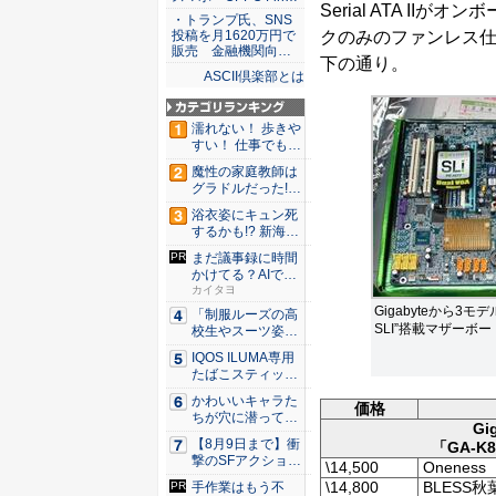
Serial ATA I
・トランプ氏、SNS
クのみのファンレス
投稿を月1620万円で
販売 金融機関向…
下の通り。
ASCII倶楽部とは
濡れない！ 歩きや
すい！ 仕事でも履
ける...
魔性の家庭教師は
グラドルだった!?
村雨...
浴衣姿にキュン死
するかも!? 新海ま
きが...
まだ議事録に時間
かけてる？AIで速
く正確...
カイタヨ
Gigabyteから3モデ
「制服ルーズの高
SLI”搭載マザーボード「
校生やスーツ姿の
OLを演...
IQOS ILUMA専用
たばこスティッ
ク...
かわいいキャラた
価格
ちが穴に潜ってひ
Gi
どい目に...
【8月9日まで】衝
「GA-K8
撃のSFアクション
\14,500
Oneness
『G...
\14,800
BLESS
手作業はもう不