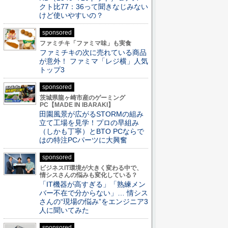
クト比77：36って聞きなじみない
けど使いやすいの？
sponsored
ファミチキ「ファミマ味」も実食
ファミチキの次に売れている商品
が意外！ ファミマ「レジ横」人気
トップ3
sponsored
茨城県龍ヶ崎市産のゲーミング
PC【MADE IN IBARAKI】
田園風景が広がるSTORMの組み
立て工場を見学！プロの早組み
（しかも丁寧）とBTO PCならで
はの特注PCパーツに大興奮
sponsored
ビジネスIT環境が大きく変わる中で、
情シスさんの悩みも変化している？
「IT機器が高すぎる」「熟練メン
バー不在で分からない」… 情シス
さんの“現場の悩み”をエンジニア3
人に聞いてみた
sponsored