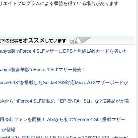
リエイトプログラムによる収益を得ている場合があります
gabyte製“nForce 4 SLI”マザーにDPSと無線LANカードを省いた
gabyte製豪華版“nForce 4 SLI”マザー発売！
Force4-4X”を搭載したSocket 939対応Micro ATXマザーボードが
oXから“nForce4 SLI”搭載の「EP-9NPA+ SLi」など2製品がが発
I用冷却ファンを同梱！ Abitから初の“nForce 4 SLI”搭載マザー
LI」が登場
hlon64 X2も搭載可能な約1万円の“nForce3 250Gb”採用マザーが