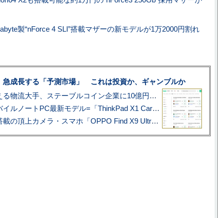
gabyte製“nForce 4 SLI”搭載マザーの新モデルが1万2000円割れ
、急成長する「予測市場」 これは投資か、ギャンブルか
アマゾン配送を支える物流大手、ステーブルコイン企業に10億円投資のワケ
あこがれの旗艦モバイルノートPC最新モデル=「ThinkPad X1 Carbon Gen 14 Aura Edition」実機レビュー
ハッセルブラッド搭載の頂上カメラ・スマホ「OPPO Find X9 Ultra」実写レビュー=プロが本気で徹底撮影しました!!