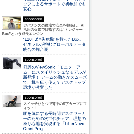
ッフによるサポートで初参加でも
安心
sponsored
ガバナンスの徹底で安全を担保し、AI
活用の促進で目指すのは“トレジャー
Box”という成長エンジン
“120TB消失危機”を救ったBox。
ゼネラルが挑むグローバルデータ
統合の舞台裏
sponsored
好評のViewSonic「モニターアー
ム」にスタイリッシュなモデルが
新登場！ アームの動きがスムーズ
で、机も広く使えてデスクトップ
環境が激変した
sponsored
スイッチひとつで背中のS字カーブにフ
ィット！
腰を気にする長時間デスクワーカ
ーのための次世代チェア。理想の
座り心地を実現する「LiberNovo
Omni Pro」