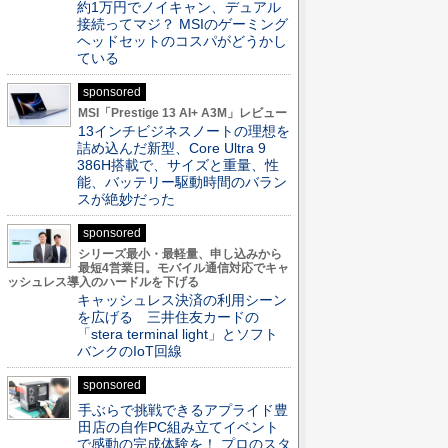
約1万円でノイキャン、デュアル
接続ってマジ？ MSIのゲーミング
ヘッドセットのコスパがどうかし
ている
sponsored
MSI「Prestige 13 AI+ A3M」レビュー
13インチビジネスノートの理想を
詰め込んだ新型、Core Ultra 9
386H搭載で、サイズと重量、性
能、バッテリー駆動時間のバラン
スが絶妙だった
sponsored
シリーズ最小・最軽量、申し込みから
最短4営業日。モバイル通信対応でキャ
ッシュレス導入のハードルを下げる
キャッシュレス決済の利用シーン
を広げる 三井住友カードの
「stera terminal light」とソフト
バンクのIoT回線
sponsored
手ぶらで挑戦できるアプライド豊
田店の自作PC組み立てイベント
で感動の完成体験を！ プロのスタ