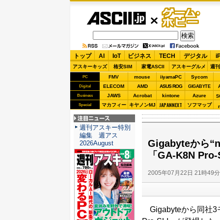
ASCII.jp
ゲーム・
ホビー
トップ
AI
IoT
ビジネス
TECH
デジタル
i
アスキーキッズ
格安SIM
家電ASCII
アスキーグルメ
週刊
FMV
mouse
iiyamaPC
Sycom
PC
ELECOM
AMD
ASUS ROG
Digital
GIGABYTE
JAWS
Acrobat
kintone
Azure
Business
S
JAPANNEXT
マカフィー
キヤノンMJ
ソフマップ
Special
注目ニュース
週刊アスキー特別
編集 週アス
Gigabyteから
2026August
「GA-K8N Pro
2005年07月22日 21時49
Gigabyteから同社3