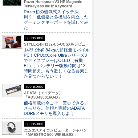
Razer Huntsman V3 HE Magnetic
Tenkeyless 8kHz Keyboard
Razer初の磁気式スイッチ採
用？ 低価格と多機能を両立した
ゲーミングキーボードを試してみ
た
sponsored
STYLE-14FH132-U5-UCSXをレビュー
14型で約0.84kgの超軽量モバイル
PC！CPUはCore Ultraシリーズ3
でディスプレーはOLED（有機
EL）、バッテリー駆動時間は13
時間超え。もう欲しくなる要素し
か見つからないッ！
sponsored
ADATA（エイデータ）
「AD5U480016G-D」
価格高騰の今こそ「安心できる」
メモリを。信頼と実績のADATA
DDR5メモリを導入しよう
sponsored
エムエスアイコンピュータージャパン
「MAESTRO 500 WIRELESS」